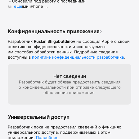
 - Обновили под работу с последними 
моделями iPhone 

еще
    •  Вносите список продуктов и рецепты ваших любимых 
 - Поправили баги
блюд

    •  Свободно работайте в офисе на компьютере с 
записями, созданными на смартфоне

Конфиденциальность приложения
    •  Сохраняйте названия и адреса магазинов, в которых 
Разработчик
Ruslan Shigabutdinov
не сообщил Apple о своей
планируете покупки

политике конфиденциальности и используемых
им способах обработки данных. Подробные сведения
    •  Устанавливайте напоминания на важные встречи и дни 
доступны в
политике конфиденциальности разработчика
.
рождения

    •  Планируйте путешествия, фиксируйте заказ 
Нет сведений
авиабилетов, бронирование отелей и гостиниц

Разработчик будет обязан предоставить сведения
о конфиденциальности при отправке следующего
    •  Фотографируйте и отмечайте на карте 
обновления приложения.
достопримечательности во время отпуска

    •  Отслеживайте свою загрузку в течение дня и недели

    •  Учитывайте расписание английского в месячном 
Универсальный доступ
календаре

Разработчик пока не предоставил сведений о функциях
    •  Записывайте в блокноте свои спортивные результаты,  
универсального доступа, поддерживаемых в этом
упражнения и диеты

приложении.
Подробнее