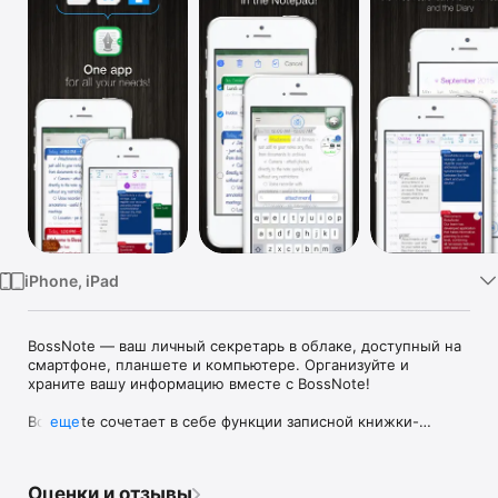
TV
iPhone, iPad
BossNote — ваш личный секретарь в облаке, доступный на 
смартфоне, планшете и компьютере. Организуйте и 
храните вашу информацию вместе с BossNote!

BossNote сочетает в себе функции записной книжки-
еще
блокнота, календаря и онлайн-хранилища, оставаясь при 
этом очень простым.

Оценки и отзывы
BossNote позволяет создавать записи, устанавливать 