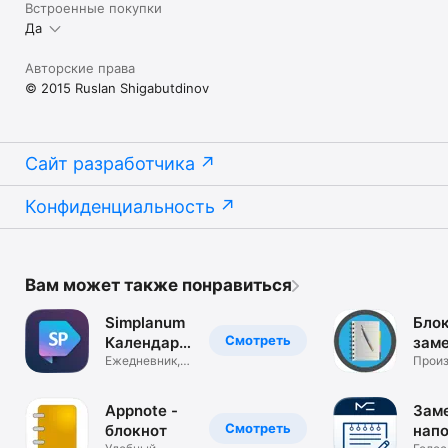
Встроенные покупки
Да
Авторские права
© 2015 Ruslan Shigabutdinov
Сайт разработчика
Конфиденциальность
Вам может также понравиться
Simplanum
Блок
Смотреть
Календарь
заме
и Заметки
Ежедневник,
спи
Произ
Погода,
Диктофон
Appnote -
Заме
Смотреть
блокнот
нап