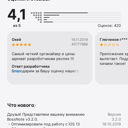
напоминания на важные события, хранить фотографии, 
4,1
зарисовки, диктофонные записи и местоположения, с 
легкостью находить нужную информацию где бы вы ни 
были независимо от наличия интернета.

из 5
Оценок: 420
Особенности:

    •  Облачное хранилище и веб-версия ;

Окей
Глюченое г***
16.11.2019
45777889
    •  Уникальное сочетание блокнота и календаря в одном 
приложении;

Самый четкий органайзер и цены 
Приложение кр
адекват разроботчикам респек !!!
вылетает. Подд
    •  Полноценная работа в режиме оффлайн;

качаем такое!
Ответ разработчика
Благодарим за Вашу оценку нашего 
еще
     • Интуитивная система распознавания текста;

приложения и за приятные слова! 
    • Добавление фотографий, местоположения, зарисовок, 
диктофонной записи  и других файлов к записям.

Что нового
BossNote – одно решение для множества задач:

Друзья! Представляем вашему вниманию 
Версия
BossNote v3.2.0. 

3.2.0
    •  Используйте блокнот для быстрых заметок на лекциях 
 - Оптимизировали под работу с iOS 13

18.10.2019
и презентациях
