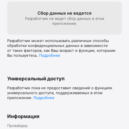
- Story based campaign mode with beautifully illustrated 
graphics.

Сбор данных не ведется
Разработчик не ведет сбор данных в этом
- Have you beaten the computer opponent in campaign mode 
приложении.
and think the game is over? Think again. To really beat the 
game you have to complete all challenges: Time challenge - 
beat the level within a specific time. Gladiator challenge - beat 
Разработчик может использовать различные способы
the level with a predefined unit setup (trim your fingernails for 
обработки конфиденциальных данных в зависимости
this one!).

от таких факторов, как Ваш возраст и функции, которыми
Вы пользуетесь.
Подробнее
- Stunning retina graphics and beautiful animations.
Универсальный доступ
Разработчик пока не предоставил сведений о функциях
универсального доступа, поддерживаемых в этом
приложении.
Подробнее
Информация
Провайдер