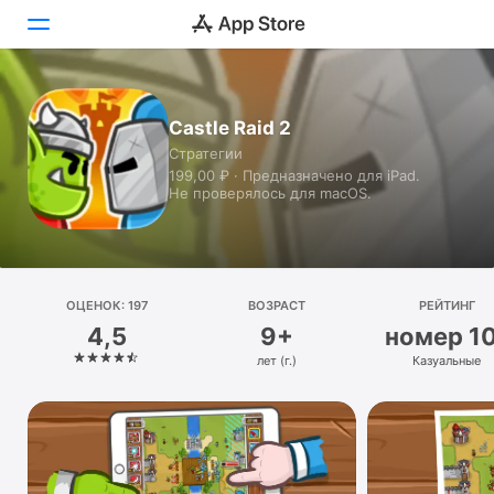
Сегодня
Castle Raid 2
Стратегии
Игры
199,00 ₽ · Предназначено для iPad.
Не проверялось для macOS.
Приложения
Arcade
Поиск
ОЦЕНОК: 197
ВОЗРАСТ
РЕЙТИНГ
4,5
9+
номер 1
Платформа
лет (г.)
Казуальные
iPhone
iPad
Mac
Watch