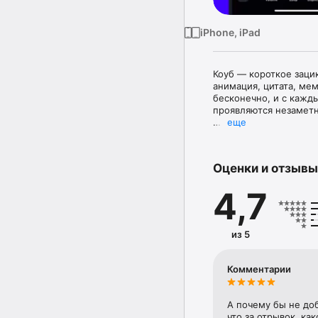
iPhone, iPad
Коуб — короткое заци
анимация, цитата, мем
бесконечно, и с кажд
проявляются незаметн
еще
Тематические каналы п
можете подписаться н
в соцсетях.

Оценки и отзывы
— Подписывайтесь на 
кнопки Репост.

4,7
— Смотрите ленты с п
— Делитесь коубами с
соцсетях.

— Коллекционируйте с
из 5
Комментарии
А почему бы не до
что за отрывок, как