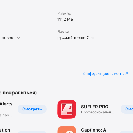
Размер
111,2 МБ
Языки
и новее.
русский и еще 2
Конфиденциальность
е понравиться
Alerts
SUFLER.PRO
Смотреть
Смо
Профессиональный
а пару
телесуфлёр.
ation
Captiono: AI