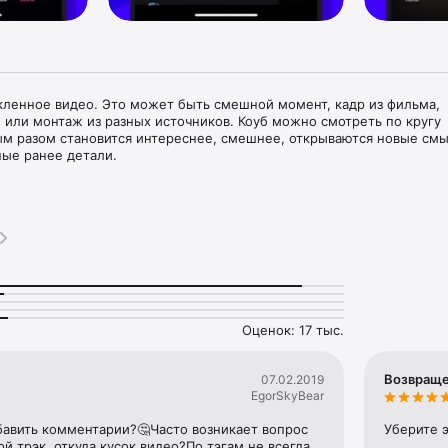
кленное видео. Это может быть смешной момент, кадр из фильма, 
 или монтаж из разных источников. Коуб можно смотреть по кругу 
ым разом становится интереснее, смешнее, открываются новые смы
ые ранее детали.

окажут вам самое интересное из того, что создали другие пользова
а каналы других коуберов и делиться понравившимися роликами с 
каналы других пользователей и собирайте понравившиеся коубы с
опулярными коубами и редакционные каналы.

 друзьями в соцсетях. Коубы прекрасно работают во всех мессендж
амые интересные коубы в своих тематических каналах.
Оценок: 17 тыс.
Возвращ
07.02.2019
EgorSkyBear
бавить комментарии?🤔Часто возникает вопрос 
Уберите э
ой трэк, откуда кусок видео?По тэгам не всегда 