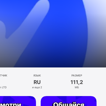
ОТЧИК
ЯЗЫК
РАЗМЕР
RU
111,2
m LTD
и еще 2
МБ