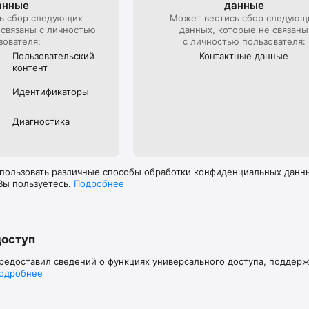
анные
данные
ь сбор следующих
Может вестись сбор следующ
 связаны с личностью
данных, которые не связаны
зователя:
с личностью пользователя:
Пользова­тель­ский
Контактные данные
контент
Идентифика­торы
Диагностика
пользовать различные способы обработки конфиденциальных данных
Вы пользуетесь.
Подробнее
доступ
предоставил сведений о функциях универсального доступа, поддер
одробнее