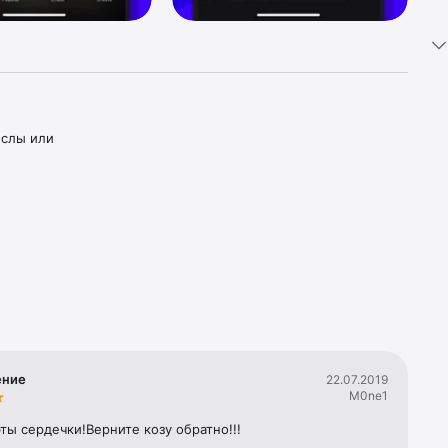
слы или 
тели. Вы 
друзьями 
 помощью 
ерах и 
ение
22.07.2019
M0ne1
ты сердечки!Верните козу обратно!!!