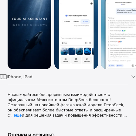
TV
iPhone, iPad
Наслаждайтесь беспрерывным взаимодействием с 
официальным AI-ассистентом DeepSeek бесплатно!

Основанный на новейшей флагманской модели DeepSeek, 
он обеспечивает более быстрые ответы и расширенные 
функции для решения задач и повышения эффективности.

еще
Свяжитесь с нами:

Twitter: @deepseek_ai

Оценки и отзывы
Email: service@deepseek.com