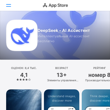
Сегодня
DeepSeek - AI Ассистент
Игры
Интеллектуальный AI-ассистент
Бесплатно
Приложения
Arcade
Поиск
ОЦЕНОК: 8,4 ТЫС.
ВОЗРАСТ
РЕЙТИНГ
4,1
13+
номер 
Платформа
Элементы управления
Производительно
iPhone
в приложении
iPad
Mac
Watch