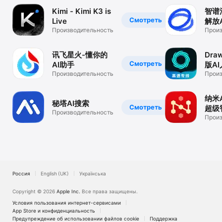
Kimi - Kimi K3 is
智谱
Смотреть
Live
解放
Производительность
Произ
讯飞星火-懂你的
Dra
Смотреть
AI助手
版A
Производительность
Произ
纳米
秘塔AI搜索
Смотреть
超级
Производительность
Произ
Россия
English (UK)
Українська
Copyright © 2026
Apple Inc.
Все права защищены.
Условия пользования интернет-сервисами
App Store и конфи­денциальность
Предупреждение об использовании файлов cookie
Поддержка