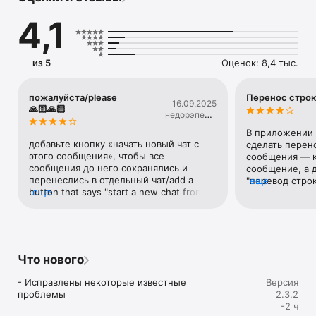
4,1
из 5
Оценок: 8,4 тыс.
пожалуйста/please
Перенос стро
16.09.2025
🙏🏻🙏🏻
недорэпер с
андеграундом
В приложении 
добавьте кнопку «начать новый чат с 
сделать перено
этого сообщения», чтобы все 
сообщения — к
сообщения до него сохранялись и 
сообщение, а д
перенеслись в отдельный чат/add a 
"перевод строк
еще
button that says "start a new chat from 
еще
Сделайте, пож
this message" so that all messages before 
перенос строки
it are saved and transferred to a separate 
В обычном виде
chat
‘отправить’ дол
которая позвол
строку ниже и
Что нового
- Исправлены некоторые известные 
Версия
проблемы
2.3.2
-2 ч