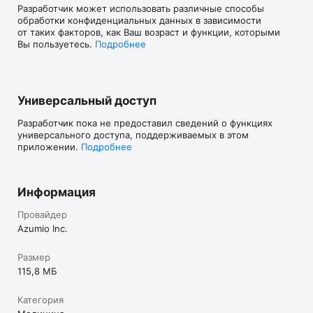
Разработчик может использовать различные способы
покупки

обработки конфиденциальных данных в зависимости
- В течение активного периода подписки не отменяется 
от таких факторов, как Ваш возраст и функции, которыми
текущая подписка

Вы пользуетесь.
Подробнее
- Любая неиспользованная часть бесплатного 
ознакомительного периода, если предлагается, будет 
конфискована, когда пользователь купил подписку на эту 
публикацию

- Наша политика конфиденциальности и условия 
Универсальный доступ
использования: https://www.azumio.com/page/privacypolicy

Разработчик пока не предоставил сведений о функциях
Примечание. Дальнейшее использование GPS, 
универсального доступа, поддерживаемых в этом
работающего в фоновом режиме, может значительно 
приложении.
Подробнее
уменьшить срок службы батареи.

Политика конфиденциальности и условия использования: 
https://www.azumio.com/page/privacypolicy
Информация
Провайдер
Azumio Inc.
Размер
115,8 МБ
Категория