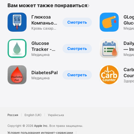
Вам может также понравиться
Глюкоза
GLog
Смотреть
Компаньон
Gluc
про
Кровь сахара
Log
Меди
и вес
логгером
Glucose
Dail
Смотреть
Tracker -
— In
Blood Sugar
Медицина
Log
Меди
Carb
DiabetesPal
Смотреть
Coun
Медицина
and 
Здоро
фитне
Россия
English (UK)
Українська
Copyright © 2026
Apple Inc.
Все права защищены.
Условия пользования интернет-сервисами