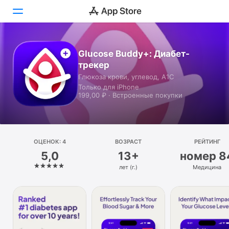
Сегодня
Glucose Buddy+: Диабет-
трекер
Игры
Глюкоза крови, углевод, A1C
Только для iPhone
Приложения
199,00 ₽ · Встроенные покупки
Arcade
Поиск
ОЦЕНОК: 4
ВОЗРАСТ
РЕЙТИНГ
5,0
13+
номер 8
Платформа
лет (г.)
Медицина
iPhone
iPad
Mac
Watch