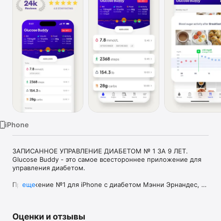
TV
iPhone
ЗАПИСАННОЕ УПРАВЛЕНИЕ ДИАБЕТОМ № 1 ЗА 9 ЛЕТ.

Glucose Buddy - это самое всестороннее приложение для 
управления диабетом.

Приложение №1 для iPhone с диабетом Мэнни Эрнандес, 
еще
основатель TuDiabetes.com

Как видно из журнала прогнозов Американской 
Оценки и отзывы
диабетической ассоциации, NYTimes, Wired Magazine, 