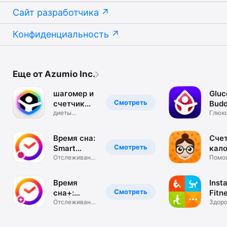
Сайт разработчика
Конфиденциальность
Еще от Azumio Inc.
шагомер и
Gluc
Смотреть
счетчик
Budd
калорий
диеты
Диа
Глюк
тренировки
крови
тре
Фитнес
углев
Время сна:
Сче
Смотреть
Smart
кало
Alarm
Отслеживание
Помо
цикла сна
потер
Время
Inst
Смотреть
сна+:
Fitn
Smart
Отслеживание
Wor
Здоро
цикла сна
фитне
Alarm
Trai