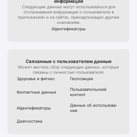
информации
- Автоматический калькулятор A1C, поэтому вы всегда 
знаете свое долгосрочное управление

Следующие данные могут использоваться для
- Пользовательские теги для облегчения ведения журнала

отслеживания информации о пользователе в
- Входной фильтр для лучшего понимания вашего сахара в 
приложениях и на сайтах, принадлежащих другим
крови

компаниям:
- Расширенные графики, чтобы вы могли легко определить 
Идентифика­торы
тенденции в вашем потреблении глюкозы и медикаментов

- гибкость диапазона отчетов

- Отсутствие рекламы

- Бесплатный премиальный доступ к лучшим приложениям 
для здоровья и фитнеса, таким как Fitness Buddy для 
занятий спортом и домашней тренировкой, Calorie Mama 
Связанные с пользова­телем данные
для автоматического подсчета калорий и многое другое!

Может вестись сбор следующих данных, которые
связаны с личностью пользователя:
Мы предлагаем подписку на автоматическое 
Здоровье и фитнес
Геопозиция
возобновление со следующими характеристиками:

- Подписка на 1 месяц или 12 месяцев

Пользова­тель­ский
- Подписка составляет 14,99 долларов США за 1 месяц с 
Контактные данные
контент
59,99 доллара США в год

- Платеж будет снят с вашей учетной записи iTunes при 
Данные об использова­
подтверждении покупки

Идентифика­торы
нии
- Подписка автоматически возобновляется, если 
автоматическое продление не выключено по крайней 
мере за 24 часа до окончания текущего периода

Диагностика
- Подписки могут управляться пользователем, и 
автоматическое обновление может быть отключено, 
перейдя в настройки учетной записи пользователя после 