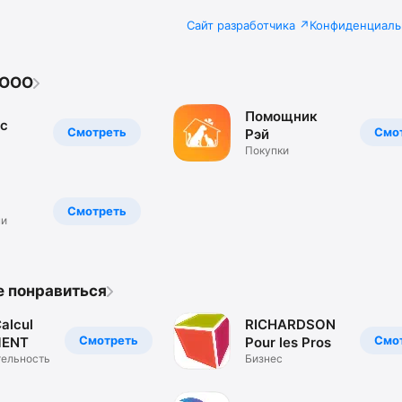
Сайт разработчика
Конфиденциаль
 OOO
Помощник
с
Смотреть
Смо
Рэй
Покупки
Смотреть
ни
е понравиться
RICHARDSON
Смотреть
Смо
MENT
Pour les Pros
тельность
Бизнес