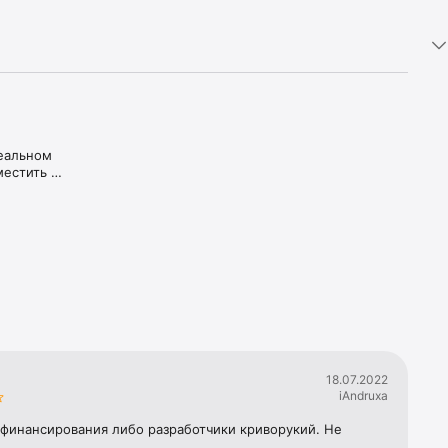
еальном 
естить 
еть 3D-
ие и 
увидеть 
дукции 
18.07.2022
iAndruxa
 финансирования либо разработчики криворукий. Не 