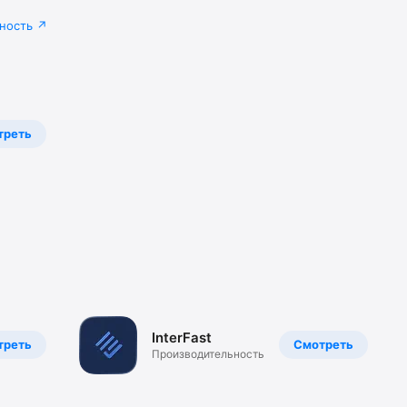
ность
треть
InterFast
треть
Смотреть
Производительность