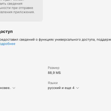
вить сведения
ьности при отправке
овления приложения.
доступ
предоставил сведений о функциях универсального доступа, поддер
одробнее
Размер
88,9 МБ
Языки
 новее.
русский и еще 4