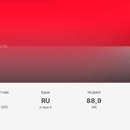
cOS.
ОТЧИК
ЯЗЫК
РАЗМЕР
RU
88,9
, OOO
и еще 4
МБ