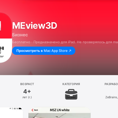
MEview3D
Бизнес
Бесплатно · Предназначено для iPad. Не проверялось для ma
Просмотреть в
Mac App Store
ВОЗРАСТ
КАТЕГОРИЯ
РАЗРАБ
4+
лет (г.)
Бизнес
ZeBrains