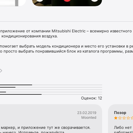
приложение от компании Mitsubishi Electric – всемирно известного 
 кондиционирования воздуха.

омогает выбрать модель кондиционера и место его установки в р
 просто выбрать понравившийся блок из каталога программы, разм
мом месте установки и через камеру смартфона или планшета увид
а на экране. Все изображения блоков имеют трехмерное отображен
тому еще до покупки кондиционера Mitsubishi Electric вы сможете 
наты с установленным блоком. Это поможет Вам не ошибиться в 
 посмотреть и сохранить изображение кондиционера в интерьере.

 использована дизайнерами, архитекторами и пользователями про
 Electric.
Оценок: 12
Позор
23.02.2019
Moonted
маркер, и приложение тут же сворачивается. 
Либо нет
ь ничего. Исправьте, пожалуйста.
работает!