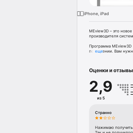
iPhone, iPad
MEview3D – это новое 
производителя систем
Программа MEview3D п
помещении. Вам нужно
еще
маркер в предполагае
модель будущего блок
реальный масштаб, поэ
Оценки и отзывы
реальную картину ком
правильности выбора,
2,9
Программа может быть
производства Mitsubishi
из 5
Странно
Нажимаю получить 
Так и не получилос