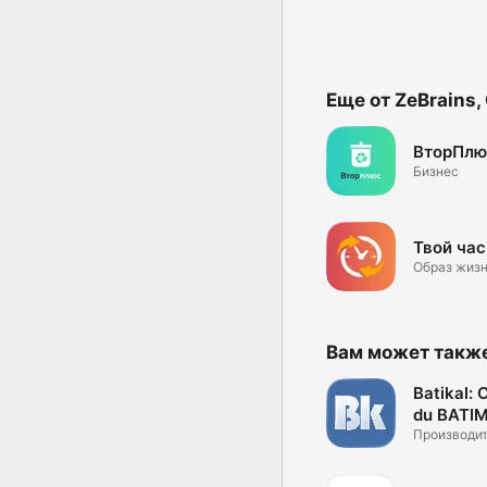
Еще от ZeBrains,
ВторПлю
Бизнес
Твой час
Образ жиз
Вам может такж
Batikal: Calcul
du BATI
Производи