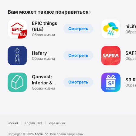
Вам может также понравиться
EPIC things
hiLif
Смотреть
(BLE)
Образ
Образ жизни
Hafary
SAF
Смотреть
Образ жизни
Образ
Qanvast:
S3 
Смотреть
Interior &
Образ
Renovation
Образ жизни
Россия
English (UK)
Українська
Copyright © 2026
Apple Inc.
Все права защищены.