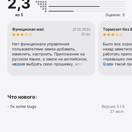
2,3
из 5
Оценок: 3
Функционал мал
Тормозит без
27.10.2025
El-ec
Нет функционала управления 
Было все хоро
пользователями замка-добавить, 
назад заметила
изменить, настроить. Приложение на 
работать прил
русском языке, а замок на английском, 
«превышен лим
нельзя выбрать свою прошивку, хотя в 
еще
С впн такой п
еще
описании всё есть. Не совместим с 
Прошу решить
TTlock .
Что нового
- fix some bugs
Версия 3.1.5
27 июл.