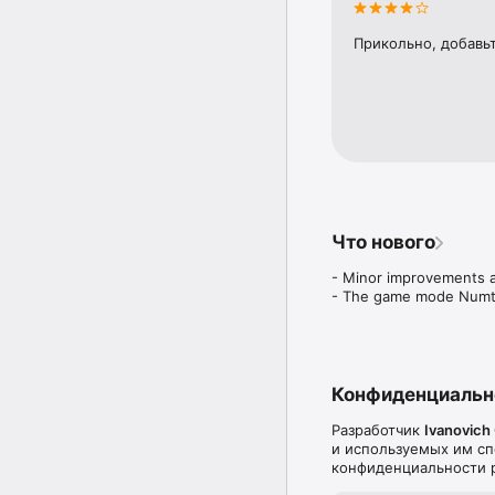
ОСОБЕННОСТИ:

- Уникальная, простая 
Прикольно, добавь
- Почти 300 бесплатны
- Еженедельные турни
- Разделенный экран дл
- Синхронизация с IClo
- Графическая сетчатка
- Интеграция с Game C
- Универсальная и бес
Что нового
- Minor improvements a
- The game mode Numtri
Конфиденциальн
Разработчик
Ivanovic
и используемых им сп
конфиденциальности р