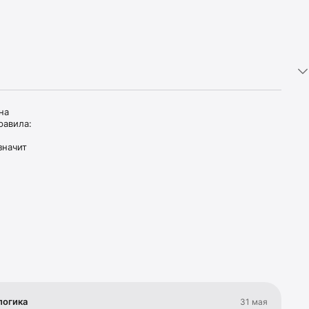
а 
авила:

начит 
умма 
удет все 
 
логика
31 мая