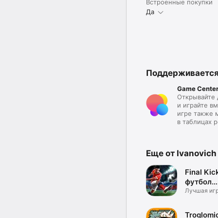
Встроенные покупки
Да
Поддерживаетс
Game Cente
Открывайте 
и играйте вм
игре также 
в таблицах р
Еще от Ivanovic
Final Kic
футбол
онлайн 
Лучшая игр
пробитию п
Troglomi