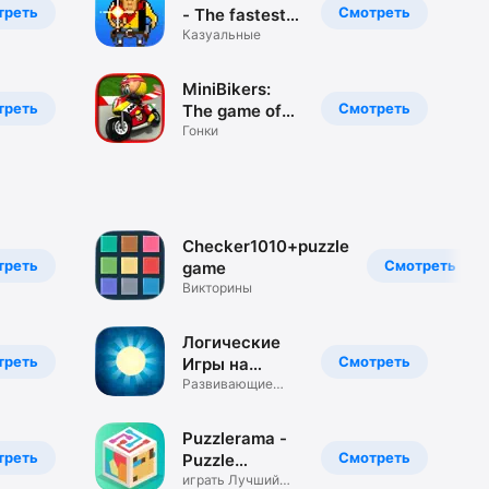
треть
Смотреть
- The fastest
fingers in the
Казуальные
west
MiniBikers:
треть
Смотреть
The game of
mini racing
Гонки
motorbikes
Checker1010+puzzle
треть
Смотреть
game
Викторины
Логические
треть
Смотреть
Игры на
логику игра
Развивающие
игры головоломки
Puzzlerama -
треть
Смотреть
Puzzle
Collection-
играть Лучший