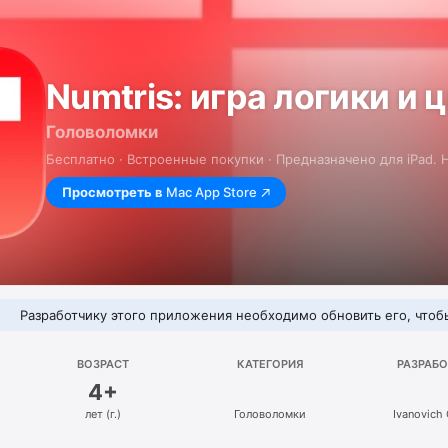
Numtris: игра логики и 
Головоломки
Бесплатно · Встроенные покупки · Предназначено для iPad.
Просмотреть в
Mac App Store
Разработчику этого приложения необходимо обновить его, чтобы
ВОЗРАСТ
КАТЕГОРИЯ
РАЗРАБ
4+
лет (г.)
Головоломки
Ivanovich