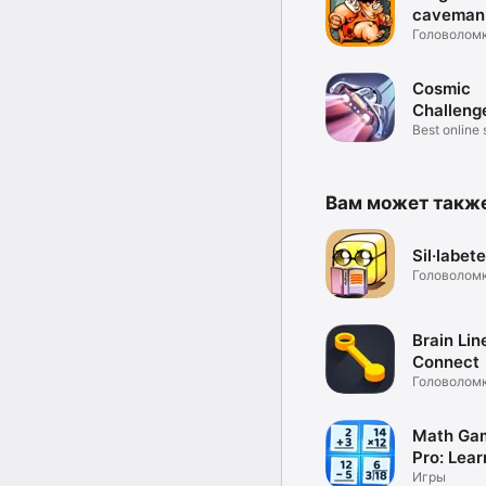
caveman
adventur
Головолом
Cosmic
Challeng
Racing
Best online
racing gam
Вам может такж
Sil·labet
Головолом
Brain Lin
Connect
Головолом
Math Ga
Pro: Lear
Play
Игры