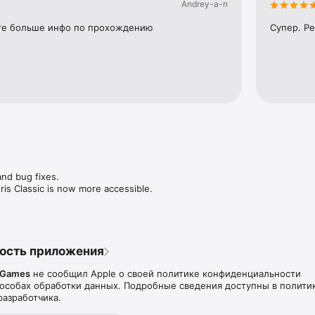
Andrey-a-n
и увлекательная игра.

те больше инфо по прохождению
Супер. Р
х уровней.

ры с призами.

я IPad.

ud или Facebook.

 на мобильный и IPad.

enter

платная
nd bug fixes.

s Classic is now more accessible.
ость приложения
h Games
не сообщил Apple о своей политике конфиденциальности
особах обработки данных. Подробные сведения доступны в полити
азработчика.