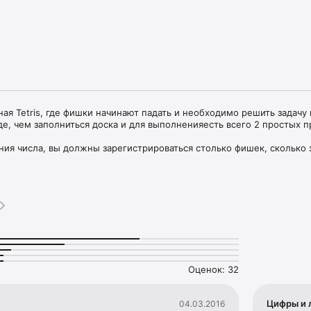
ная Tetris, где фишки начинают падать и необходимо решить задачу н
е, чем заполниться доска и для выполненияесть всего 2 простых пр
ния числа, вы должны зарегистрироваться столько фишек, сколько з
ужно соединить два номера  2.

ужно соединить три номера  2.

оедините несколько номеров не по первому правилу,  соединится с
р:

 2 получите 3.

 и ещё 1 получите 4.

Оценок: 32
 просто. Перестать играть уже не так просто, потому что ваш мозг б
ка вы выполните почти 300 задач поставленных игрой, и это станет
м.

Цифры и 
04.03.2016