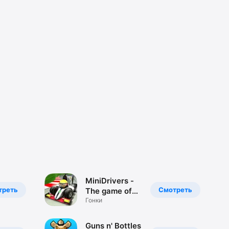
MiniDrivers -
треть
Смотреть
The game of
mini racing
Гонки
cars
Guns n' Bottles