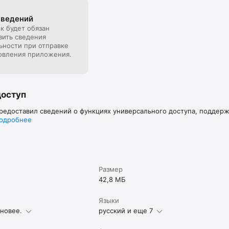
сведений
к будет обязан
вить сведения
ьности при отправке
овления приложения.
доступ
предоставил сведений о функциях универсального доступа, поддер
одробнее
Размер
42,8 МБ
Языки
 новее.
русский и еще 7