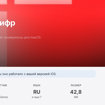
цифр
 Не проверялось для macOS.
 оно работало с вашей версией iOS.
ОТЧИК
ЯЗЫК
РАЗМЕР
RU
42,8
 Games
и еще 7
МБ