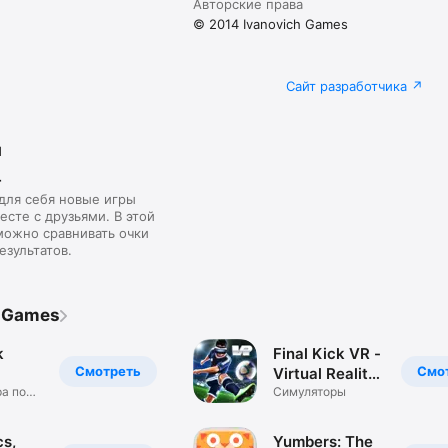
Авторские права
© 2014 Ivanovich Games
Сайт разработчика
я
r
для себя новые игры
есте с друзьями. В этой
можно сравнивать очки
езультатов.
h Games
k
Final Kick VR -
Смотреть
Смо
Virtual Reality
2020
а по
free soccer
Симуляторы
еналь
game for
Google
cs,
Yumbers: The