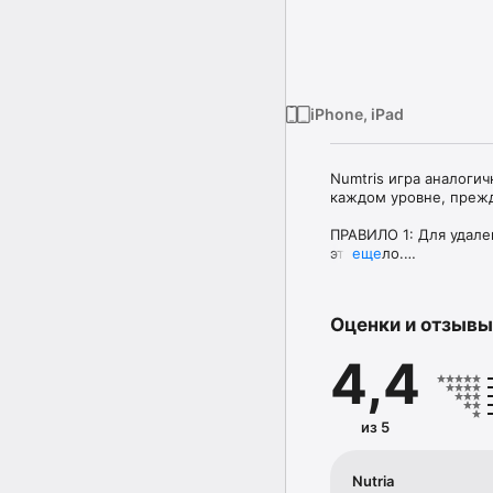
iPhone, iPad
Numtris игра аналогич
каждом уровне, прежд
ПРАВИЛО 1: Для удале
это число.

еще
Например:

Чтобы удалить 2 вам н
Чтобы удалить 3 вам н
Оценки и отзывы
ПРАВИЛО 2: Если вы с
4,4
всех номеров. Наприме
Если вы соединить  1 и
Если вы соедините 1, 2
из 5
Начинать играть очень
больше упражняться по
увлекательным вызово
Nutria