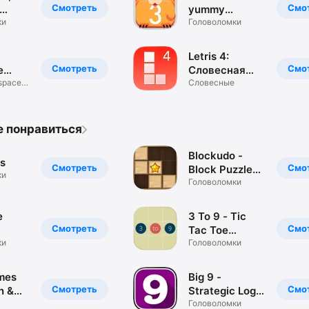
Cardboard
Смотреть
Смо
yummy
es
ки
numbers game
Головоломки
Letris 4:
Смотреть
Смо
e
Словесная
 space
головоломка
Словесные
e
е понравиться
Blockudo -
es
Смотреть
Смо
Block Puzzle
ки
Sudoku
Головоломки
e
3 To 9 - Tic
Смотреть
Смо
Tac Toe
ки
Evolution
Головоломки
mes
Big 9 -
Смотреть
Смо
n &
Strategic Logic
Game
Головоломки