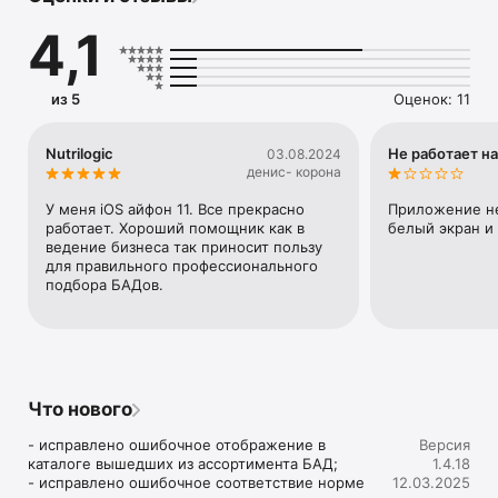
солидно и профессионально)

4,1
+ Вызывайте максимум доверия (доказательная медицина 
— серьезный авторитет)

+ Завершайте продажу (наглядный и прозрачный результат, 
не вызывающий сомнений)

из 5
Оценок: 11
История и авторы.

Nutrilogic
Не работает на
03.08.2024
Нутрилоджик — компания, которая при участии ведущих 
денис- корона
специалистов ФГБУН «ФИЦ питания и биотехнологии», 
создала программное решение ставшее стандартом для 
У меня iOS айфон 11. Все прекрасно 
Приложение не 
рабочего места диетолога и нутрициолога.

работает. Хороший помощник как в 
белый экран и 
Вашему вниманию мы предлагаем новый продукт от нашей 
ведение бизнеса так приносит пользу 
команды, разработаный в тесном сотрудничестве с 
для правильного профессионального 
компанией Amway — сервис Nutrilogic.Lite, специально 
подбора БАДов.
созданный для стимулирования продаж продуктов линейки 
Nutrilite™.

Если не указано иного, товарные знаки  Nutrilite™ и XS™ (в 
Что нового
частности, связанные с ними изображения),  
экспонируемые в приложении, защищены 
- исправлено ошибочное отображение в 
Версия
соответствующим правом, которое принадлежит компании 
каталоге вышедших из ассортимента БАД;

1.4.18
Alticor Inc.
- исправлено ошибочное соответствие норме 
12.03.2025