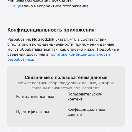
при нулевом значении нутриента;

- исправлено некорректное отображение 
еще
сокращенного имени единицы измерения 
"штука";

- исправлена ошибка, при которой не 
фиксируются изменения существующего блюда 
Конфиденциальность приложения
(значения объем/частота) в фактическом 
питании;

Разработчик
Nutrilodzhik
указал, что в соответствии
- удалено ложное сообщение об ошибке, 
с политикой конфиденциальности приложения данные
возникающая при переходе в оптимизацию 
могут обрабатываться так, как описано ниже. Подробные
питания после удалении фактического питания;

сведения доступны в
политике конфиденциальности
- исправлена ошибка, при которой у клиента, 
разработчика
.
зарегистрированного самостоятельно, не 
происходит принудительного расчета 
отсутствующего заключения фактического 
питания во время перехода в оптимизацию 
Связанные с пользова­телем данные
питания;

Может вестись сбор следующих данных, которые
- исправлена ошибка, при которой ошибочно 
связаны с личностью пользователя:
используются данные еще незавершенного 
Пользова­тель­ский
опроса по фактическому питанию;

Контактные данные
контент
- исправлена ошибка с невозможностью 
изменения существующего номера телефона 
Конфиден­циаль­ные
клиента;

Идентифика­торы
данные
- исправлена ошибка жизненной активности 
для детей и подростков;

- скорректирован порядок нутриентов в 
диаграмме хим.состава.