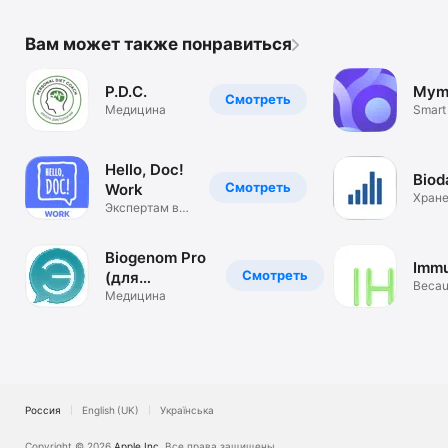
Вам может также понравиться
P.D.C.
Mym
Смотреть
Медицина
Smart
assist
Hello, Doc!
Biod
Смотреть
Work
Хран
Экспертам в
меди
сфере
данны
здоровья
Biogenom Pro
Immu
Смотреть
(для
Becau
специалиста)
Медицина
body 
Россия
English (UK)
Українська
Copyright © 2026
Apple Inc.
Все права защищены.