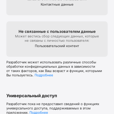
Контактные данные
Subscription required for premium features.

Terms of Use (EULA):

https://www.apple.com/legal/internet-
services/itunes/dev/stdeula/

Privacy Policy :

Не связанные с пользова­телем данные
https://www.astranovalabs.net/privacy-policy
Может вестись сбор следующих данных, которые
не связаны с личностью пользователя:
Пользова­тель­ский контент
Разработчик может использовать различные способы
обработки конфиденциальных данных в зависимости
от таких факторов, как Ваш возраст и функции, которыми
Вы пользуетесь.
Подробнее
Универсальный доступ
Разработчик пока не предоставил сведений о функциях
универсального доступа, поддерживаемых в этом
приложении.
Подробнее