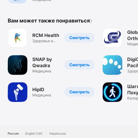
PillSnap AI
Вам может также понравиться
Glob
RCM Health
Смотреть
Orth
Здоровье и
Меди
фитнес
SNAP by
Digi
Смотреть
Qwadra
Paci
Медицина
Orth
Здоро
фитне
Шаг
HipID
Смотреть
Пох
Медицина
и Хо
Калор
Диста
ИМТ,
Россия
English (UK)
Українська