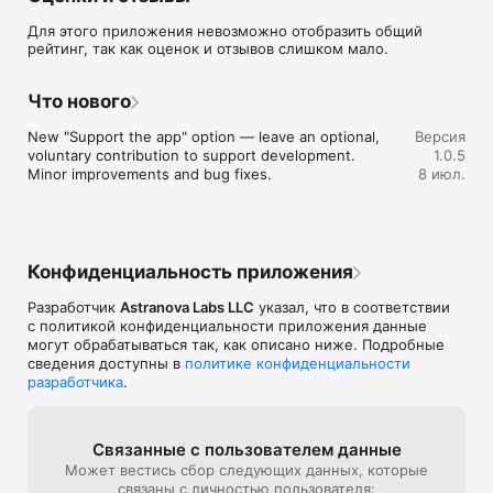
Для этого приложения невозможно отобразить общий
Features

рейтинг, так как оценок и отзывов слишком мало.
• Medication reminders and adherence tracking

• Refill reminders based on remaining pills

• Blood pressure, glucose, temperature, and vitals tracking

Что нового
• Water intake and hydration reminders

• Smoking, alcohol, and habit tracking

New "Support the app" option — leave an optional, 
Версия
• Food and nutrition scanning

voluntary contribution to support development.

1.0.5
• Allergy alerts for gluten, soy, tree nuts, pork, meat, and more

Minor improvements and bug fixes.
8 июл.
• Barcode scanning for faster medication entry

• Daily, weekly, and monthly health trends

• Smart health logs and insights

• Multi-language support including English, Arabic, Spanish, 
French, Chinese, Japanese, Hindi, and more

Конфиденциальность приложения
• Secure cloud sync across devices

Разработчик
Astranova Labs LLC
указал, что в соответствии
Premium Features

с политикой конфиденциальности приложения данные
• Unlimited medication tracking

могут обрабатываться так, как описано ниже. Подробные
• Unlimited food scans

сведения доступны в
политике конфиденциальности
• Advanced health insights

разработчика
.
• Smart adherence scoring

• Premium reminders and analytics

MediNova Sync helps individuals and families stay organized, 
Связанные с пользова­телем данные
build healthier habits, and manage daily health routines with 
Может вестись сбор следующих данных, которые
confidence.

связаны с личностью пользователя: