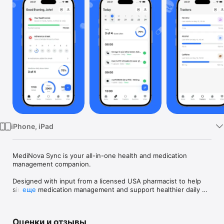
TV
iPhone, iPad
MediNova Sync is your all-in-one health and medication 
management companion.

Designed with input from a licensed USA pharmacist to help 
simplify medication management and support healthier daily 
еще
habits.

Track medications, reminders, refills, vitals, habits, nutrition, 
Оценки и отзывы
hydration, urine and bowel movements in one simple app.
