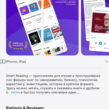
TV
iPhone, iPad
Smart Reading — приложение для чтения и прослушивания 
нон-фикшен книг по саморазвитию, бизнесу, психологии, 
маркетингу, инвестициям, истории в кратком формате.  
Здесь можно читать, слушать и скачивать книги в удобном 
формате и быстро получать ключевые идеи.

more
Smart Reading подходит тем, кто хочет читать регулярно, 
развивать навыки, учиться новому и находить полезные 
Ratings & Reviews
идеи для работы и жизни. В библиотеке собраны 