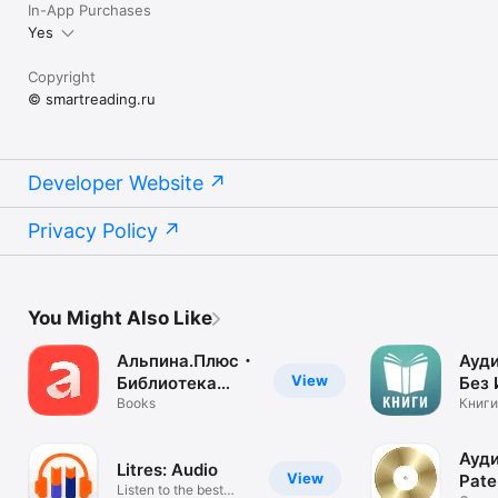
In-App Purchases
Yes
Copyright
© smartreading.ru
Developer Website
Privacy Policy
You Might Also Like
Альпина.Плюс・
Ауди
View
Библиотека
Без 
Успеха
Books
Книги
офла
Ауди
Litres: Audio
View
Pat
Listen to the best