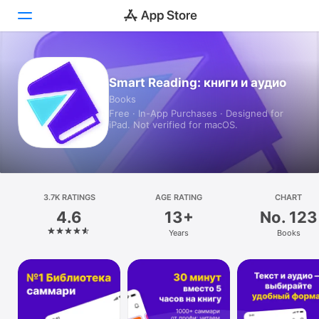
Today
Smart Reading: книги и аудио
Books
Games
Free · In-App Purchases · Designed for
iPad. Not verified for macOS.
Apps
Arcade
Search
3.7K RATINGS
AGE RATING
CHART
4.6
13+
No. 123
Platform
Years
Books
iPhone
iPad
Mac
Watch