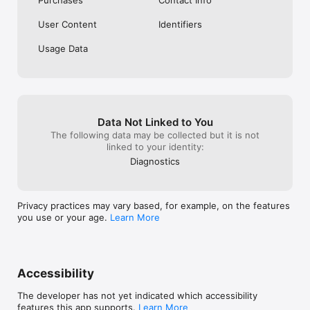
Purchases
Contact Info
Smart Reading — это удобное приложение про книги, аудио 
User Content
Identifiers
и знания, которые легко встроить в повседневную жизнь. 
Читайте, слушайте, сохраняйте идеи и собирайте свою 
Usage Data
библиотеку для роста, карьеры и вдохновения.

Apple Terms of Use (EULA) – 
https://www.apple.com/legal/internet-
services/itunes/dev/stdeula/
Data Not Linked to You
The following data may be collected but it is not
linked to your identity:
Diagnostics
Privacy practices may vary based, for example, on the features
you use or your age.
Learn More
Accessibility
The developer has not yet indicated which accessibility
features this app supports.
Learn More