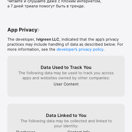
Читайте и слушайте даже с плохим интернетом, 
и другие направления в одной библиотеке.

а 7 дней триала помогут быть в тренде.
- Читайте и слушайте как удобно. Переключайтесь между 
текстом и аудио, используйте офлайн-доступ и 
возвращайтесь к сохраненным идеям позже.

Что внутри библиотеки

App Privacy
В Smart Reading собраны материалы по популярным нон-
фикшен книгам и авторам, которые помогают лучше 
The developer,
Ivigreen LLC
, indicated that the app’s privacy
понимать себя, развивать карьеру, принимать решения, 
practices may include handling of data as described below. For
строить отношения, управлять временем и осваивать 
more information, see the
developer’s privacy policy
.
новые подходы в работе и жизни.

Все материалы создаются редакторами: мы изучаем 
Data Used to Track You
большие книги и превращаем их в понятный, 
The following data may be used to track you across
структурированный и полезный формат для чтения и 
apps and websites owned by other companies:
прослушивания. Каждую неделю библиотека пополняется 
новыми материалами.

User Content
Для кого приложение

Smart Reading подойдет, если вы:

- любите книги и аудиокниги

- хотите читать больше, а тратить меньше времени

- ищете идеи для саморазвития и работы

Data Linked to You
- хотите быстро выбирать, какие книги изучать глубже

The following data may be collected and linked to
- цените удобный формат чтения и прослушивания в одном 
your identity:
приложении
