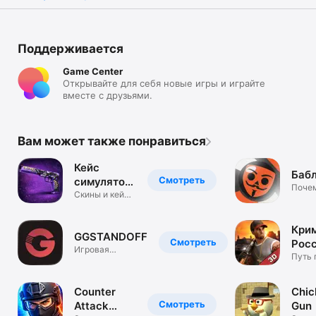
Поддерживается
Game Center
Открывайте для себя новые игры и играйте
вместе с друзьями.
Вам может также понравиться
Кейс
Бабл
Смотреть
симулятор
Почем
Стандофф
Скины и кейс
нет?
Standoff 2
2
внутри
Кри
GGSTANDOFF
Смотреть
Росс
Игровая
Бор
Путь 
платформа
Counter
Chic
Смотреть
Attack
Gun