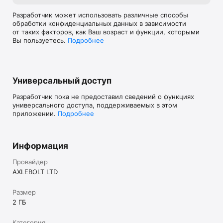
эксклюзивный контент, праздничные испытания и 
Разработчик может использовать различные способы
лимитированные скины.

обработки конфиденциальных данных в зависимости
от таких факторов, как Ваш возраст и функции, которыми
ПРИСОЕДИНЯЙТЕСЬ К СООБЩЕСТВУ

Вы пользуетесь.
Подробнее
Не упустите возможность насладиться экшеном — 
скачайте Standoff 2 и станьте частью мирового игрового 
сообщества! Общайтесь с игроками в социальных сетях и 
будьте в курсе последних событий:

Универсальный доступ
VK: https://vk.com/standoff2_official

Youtube: https://www.youtube.com/@Standoff2Game 

Разработчик пока не предоставил сведений о функциях
Discord: https://discord.gg/standoff2 

универсального доступа, поддерживаемых в этом
TikTok: https://www.tiktok.com/@official_standoff_2 

приложении.
Подробнее
Telegram: https://t.me/play_standoff2 

Нужна помощь или есть вопросы? Посетите нашу службу 
технической поддержки: https://help.standoff2.com 

Информация
Участвуйте в эпических сражениях, покажите свои навыки 
Провайдер
и доминируйте на арене Standoff 2!
AXLEBOLT LTD
Размер
2 ГБ
Категория