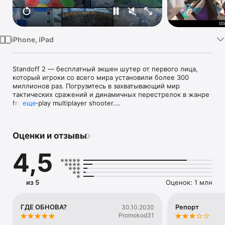
TV
iPhone, iPad
Standoff 2 — бесплатный экшен шутер от первого лица, 
который игроки со всего мира установили более 300 
миллионов раз. Погрузитесь в захватывающий мир 
тактических сражений и динамичных перестрелок в жанре 
free-to-play multiplayer shooter.

еще
ИССЛЕДУЙТЕ ДЕТАЛИЗИРОВАННОЕ ОКРУЖЕНИЕ

Отправляйтесь в глобальное путешествие по тщательно 
Оценки и отзывы
проработанным картам — от живописных гор Province до 
пустынных улиц Sandstone. Каждая локация в Standoff 2 
4,5
предлагает уникальные условия для захватывающих 
противостояний.

ПРИМИТЕ УЧАСТИЕ В ПЕРЕСТРЕЛКЕ

из 5
Оценок: 1 млн
Ощутите полное погружение в реалистичную битву в 
онлайн-шутере. Стреляйте из разнообразного 
огнестрельного оружия, включая снайперские винтовки 
ГДЕ ОБНОВА?
Репорт
30.10.2020
AWM и M40, пистолеты Deagle и USP и культовые AKR и 
Promokod31
P90. Отдача и разброс пушек уникальны. Выбирайте из 