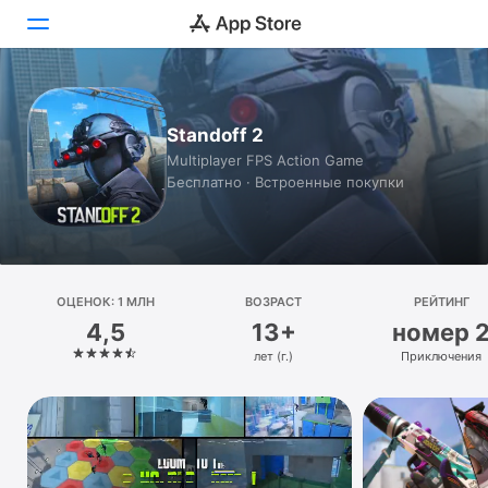
Сегодня
Standoff 2
Игры
Multiplayer FPS Action Game
Бесплатно · Встроенные покупки
Приложения
Arcade
Поиск
ОЦЕНОК: 1 МЛН
ВОЗРАСТ
РЕЙТИНГ
4,5
13+
номер 
Платформа
лет (г.)
Приключения
iPhone
iPad
Mac
Watch