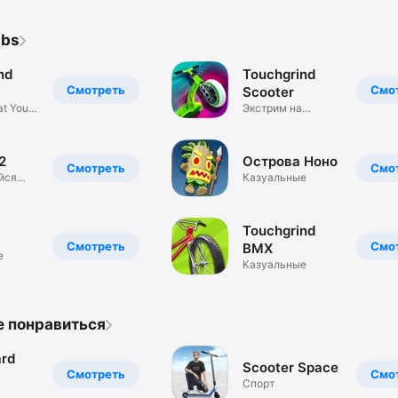
abs
nd
Touchgrind
Смотреть
Смо
Scooter
at Your
Экстрим на
самокате
2
Острова Ноно
Смотреть
Смо
йся
Казуальные
рмер
Touchgrind
Смотреть
Смо
BMX
е
Казуальные
е понравиться
rd
Scooter Space
Смотреть
Смо
Спорт