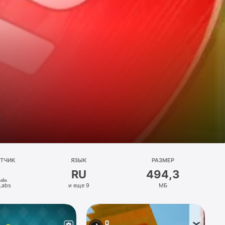
ОТЧИК
ЯЗЫК
РАЗМЕР
RU
494,3
 Labs
и еще 9
МБ