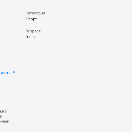
Категория
Спорт
Возраст
9+
ность
ожно
ой
ейный