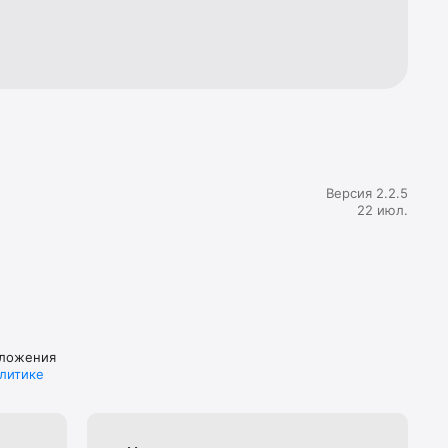
и 
общей 
лес, 
Версия 2.2.5
22 июл.
иложения
литике