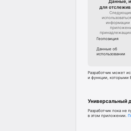
Данные, и
для отслежи­
Следующие
использоватьс
информации 
приложения
принадлежащих
Геопозиция
Данные об
использова­нии
Разработчик может ис
и функции, которыми 
Универсальный 
Разработчик пока не 
в этом приложении.
П