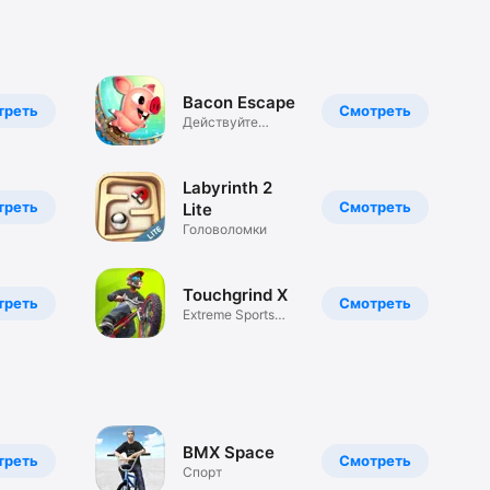
Bacon Escape
треть
Смотреть
Действуйте
быстро:
спасайтесь!
Labyrinth 2
треть
Смотреть
Lite
Головоломки
Touchgrind X
треть
Смотреть
Extreme Sports
Tricks
BMX Space
треть
Смотреть
Спорт