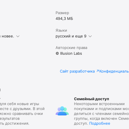
Размер
494,3 МБ
Языки
и новее.
русский и еще 9
Авторские права
© Illusion Labs
Сайт разработчика
Конфиденциаль
я
r
Семейный доступ
для себя новые игры
Некоторыми встроенными
есте с друзьями. В этой
покупками и подписками м
можно сравнивать очки
делиться с членами семейн
езультатов
группы, когда включен Сем
ать достижения.
доступ.
Подробнее