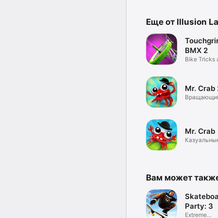
Еще от Illusion L
Touchgri
BMX 2
Bike Tricks 
Fingertips
Mr. Crab 
Вращающи
3D-платфо
Mr. Crab
Казуальны
Вам может такж
Skateboa
Party: 3
Extreme