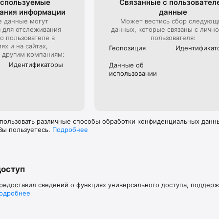
спользуе­мые
Связанные с пользова­тел
вания информации
данные
 данные могут
Может вестись сбор следующ
я для отслеживания
данных, которые связаны с личн
о пользователе в
пользователя:
х и на сайтах,
Геопозиция
Идентифика­т
 другим компаниям:
Идентифика­торы
Данные об
использова­нии
пользовать различные способы обработки конфиденциальных данных
Вы пользуетесь.
Подробнее
доступ
предоставил сведений о функциях универсального доступа, поддер
одробнее