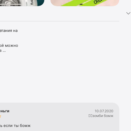
тания на 
ой можно 
 
сь без 
ьям в 
ипы и 
воляют 
stall, 
инаций. 
только 
ньги
10.07.2020
🧟‍♀️зомби бомж
тесь как 
ть если ты бомж