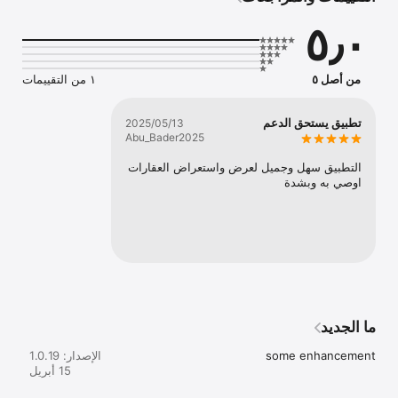
دعم العملاء: فريقنا جاهز لتقديم المساعدة في أي وقت لتحقيق أفضل 
٥٫٠
نحن ملتزمون بتقديم خدمات عالية الجودة لتحقيق الرضا التام لعملائنا، 
وجعل عملية التسويق العقاري أسهل وأكثر كفاءة.

من أصل ٥
١ من التقييمات
تطبيق يستحق الدعم
13‏/05‏/2025
Abu_Bader2025
التطبيق سهل وجميل لعرض واستعراض العقارات 
اوصي به وبشدة
ما الجديد
some enhancement
الإصدار: 1.0.19
15 أبريل