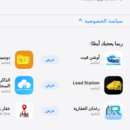
سياسة الخصوصية
ربما يعجبك أيضًا
أوشن قيت
دوسيه
عرض
إنتاجية
إنتاجية
الذاكر
Load Station
عرض
إنتاجية
إنتاجية
mory
رغدان العقارية
عقار و
عرض
إنتاجية
ar One