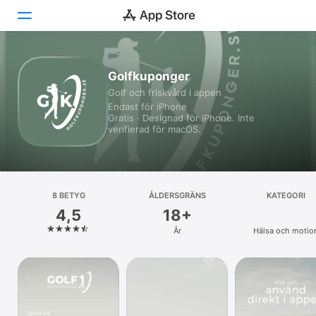
Idag
Golfkuponger
Golf och friskvård i appen
Spel
Endast för iPhone
Gratis · Designad för iPhone. Inte
Appar
verifierad för macOS.
Arcade
Sök
8 BETYG
ÅLDERSGRÄNS
KATEGORI
4,5
18+
Plattform
År
Hälsa och motio
iPhone
iPad
Mac
Watch