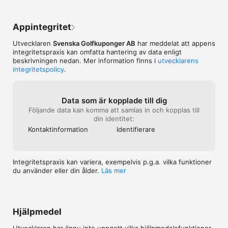
Appintegritet
Utvecklaren
Svenska Golfkuponger AB
har meddelat att appens
integritetspraxis kan omfatta hantering av data enligt
beskrivningen nedan. Mer information finns i
utvecklarens
integritetspolicy
.
Data som är kopplade till dig
Följande data kan komma att samlas in och kopplas till
din identitet:
Kontakt­information
Identifierare
Integritetspraxis kan variera, exempelvis p.g.a. vilka funktioner
du använder eller din ålder.
Läs mer
Hjälpmedel
Utvecklaren har ännu inte uppgett vilka hjälpmedels­funktioner