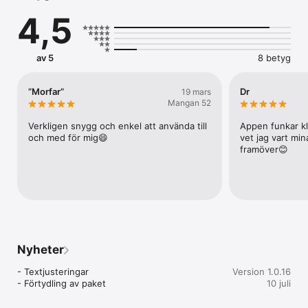
Golfkuponger passar både privatpersoner och företag. Som 
4,5
privatperson kan du använda appen för att spela mer golf och 
använda friskvårdsbidraget till bland annat greenfee, driving 
range, träning och lektioner. För företag är Golfkuponger ett 
smidigt sätt att ge golf som personalförmån, kundgåva eller 
av 5
8 betyg
aktivitet för kunder och partners.

I appen kan du:

”Morfar”
Dr
19 mars
– köpa Golfkuponger

Mangan 52
– fylla på saldo

– lösa in värdebevis

Verkligen snygg och enkel att använda till 
Appen funkar kl
– söka bland anslutna golfklubbar i Sverige

och med för mig😄
vet jag vart mi
– använda dina Golfkuponger direkt i appen

framöver😊
Ladda ner Golfkuponger och upptäck ett enklare sätt att spela 
mer golf.
Nyheter
- Textjusteringar

Version 1.0.16
- Förtydling av paket
10 juli