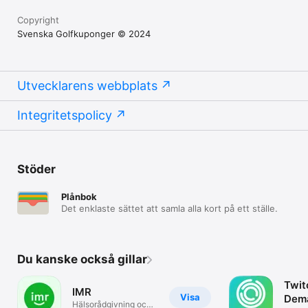
Copyright
Svenska Golfkuponger © 2024
Utvecklarens webbplats
Integritetspolicy
Stöder
Plånbok
Det enklaste sättet att samla alla kort på ett ställe.
Du kanske också gillar
Twit
IMR
Visa
Dem
Hälsorådgivning och