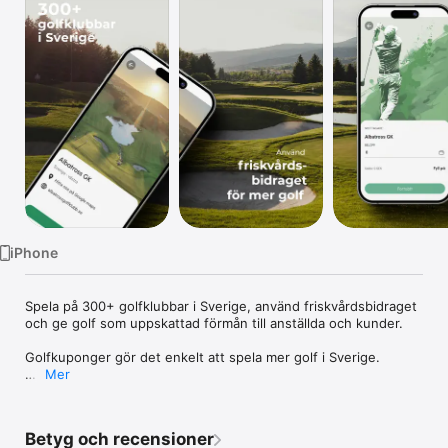
TV
iPhone
Spela på 300+ golfklubbar i Sverige, använd friskvårdsbidraget 
och ge golf som uppskattad förmån till anställda och kunder.

Golfkuponger gör det enkelt att spela mer golf i Sverige.

Mer
I appen kan du köpa digitala Golfkuponger, fylla på saldo, lösa 
in värdebevis och använda dem på 300+ anslutna golfklubbar i 
Sverige.

Betyg och recensioner