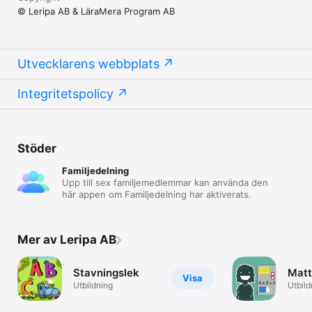
ytterligare fyra språk man själv kan välja.

© Leripa AB & LäraMera Program AB
Hemsida

-------

Appen har en egen hemsida (www.laramera.se/listor) där det 
Utvecklarens webbplats
finns fler listor som kan hämtas direkt till appen. Här finns 
även en hel del kreativa tips på vad man kan göra i verktyget.

Integritetspolicy
Appen är fri från köp inne i app.
Stöder
Familjedelning
Upp till sex familjemedlemmar kan använda den
här appen om Familjedelning har aktiverats.
Mer av Leripa AB
Stavningslek
Matt
Visa
Utbildning
Utbild