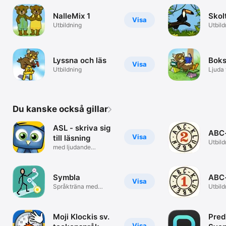
NalleMix 1
Skol
Visa
Utbildning
Utbild
Lyssna och läs
Boks
Visa
Utbildning
Ljuda
300 o
Du kanske också gillar
ASL - skriva sig
ABC-
Visa
till läsning
Utbild
med ljudande
tangentbord
Symbla
ABC
Visa
Språkträna med
Utbild
Widgitsymboler
Moji Klockis sv.
Pred
Visa