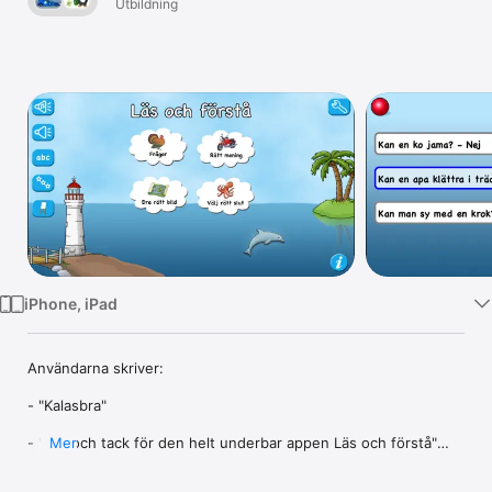
Utbildning
TV
iPhone, iPad
Användarna skriver: 

- "Kalasbra"

- "Hej och tack för den helt underbar appen Läs och förstå"

Mer
- "Läs och förstå min nya favoritapp för att öva  läsning, läs- 