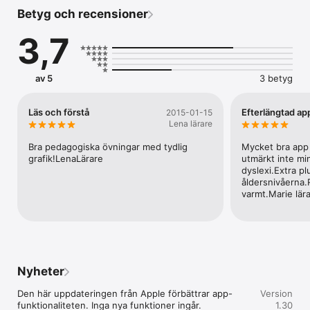
och ordförståelse."

Betyg och recensioner
Läs och förstå består av fyra trevliga övningar för att träna 
3,7
såväl läsning som läsförståelse. Här finns mer än 800 
meningar att träna på! Ett verktyg ingår i varje del för att 
kunna göra nya eller anpassade övningar efter eget önskemål. 

av 5
3 betyg
Appen är fri från spelmoment. Belöningen är att man får se en 
resultattavla som kan sparas så att man kan jämföra sitt 
resultat från dag till dag. Vi rekommenderar externa belöningar 
Läs och förstå
Efterlängtad ap
2015-01-15
då fokus här ligger på lästräning utan störande moment.

Lena lärare
Appen stimulerar såväl språkförståelsen som lusten att läsa.  
Bra pedagogiska övningar med tydlig 
Mycket bra app 
Genom verktygsdelen kan man lätt skapa egna meningar till de 
grafik!LenaLärare
utmärkt inte mi
olika övningarna. Detta kan göras på vilket språk man vill och 
dyslexi.Extra plu
är utmärkt för t.ex sfi-undervisningen. Det medföljer även 
åldersnivåerna
övningar och verktyg för språken: danska, norska och finska. 
varmt.Marie lär
Ytterligare fyra valfria språk finns redo att fyllas med innehåll.

Frågor

-----

Ja eller nej,  Sant eller falskt? - Svara på olika påståenden om 
bilden.

Nyheter
Rätt mening till bilden.

Den här uppdateringen från Apple förbättrar app-
Version
-------------------

funktionaliteten. Inga nya funktioner ingår.

1.30
Vilken mening passar till bilden? - Du får två meningar till varje 