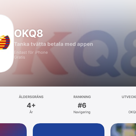
OKQ8
Tanka tvätta betala med appen
Endast för iPhone
Gratis
ÅLDERSGRÄNS
RANKNING
UTVECK
4+
#6
År
Navigering
OKQ