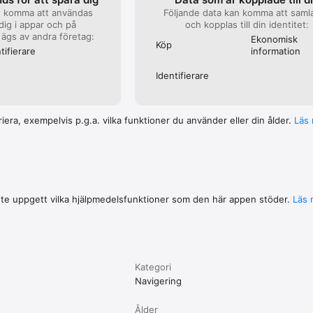
n komma att användas
Följande data kan komma att samla
 dig i appar och på
och kopplas till din identitet:
ägs av andra företag:
Ekonomisk
Köp
tifierare
information
Identifierare
riera, exempelvis p.g.a. vilka funktioner du använder eller din ålder.
Läs
nte uppgett vilka hjälpmedels­funktioner som den här appen stöder.
Läs 
Kategori
Navigering
Ålder