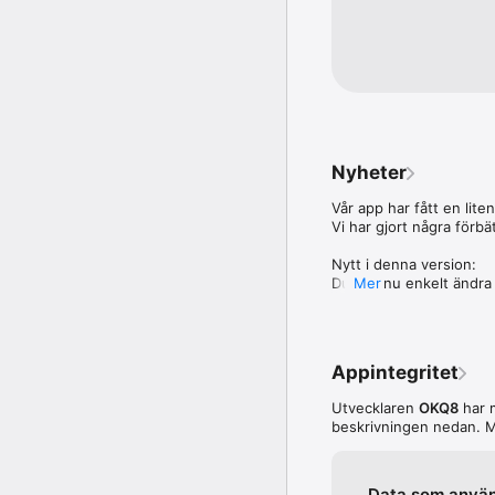
Nyheter
Vår app har fått en liten
Vi har gjort några förbä
Nytt i denna version: 

Du kan nu enkelt ändra 
Mer
Uppdatera nu och få e
Appintegritet
Utvecklaren
OKQ8
har m
beskrivningen nedan. M
Data som använd