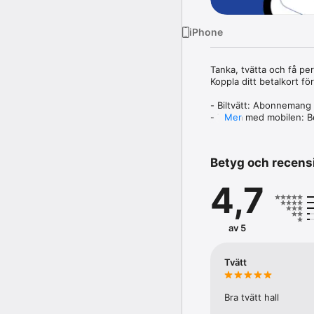
iPhone
Tanka, tvätta och få pe
Koppla ditt betalkort fö
- Biltvätt: Abonnemang 
- Tanka med mobilen: Bet
Mer
- Medlemsförmåner: Exk
- Hitta station: Sök stati
- Bank & biluthyrning: K
Betyg och recens
4,7
av 5
Tvätt
Bra tvätt hall