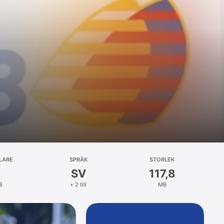
LARE
SPRÅK
STORLEK
SV
117,8
8
+ 2 till
MB