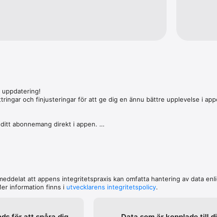
 uppdatering! 

ttringar och finjusteringar för att ge dig en ännu bättre upplevelse i appe
ditt abonnemang direkt i appen. 

n ännu bättre upplevelse med OKQ8-appen.
eddelat att appens integritetspraxis kan omfatta hantering av data enli
er information finns i
utvecklarens integritetspolicy
.
s för att spåra dig
Data som är kopplade till d