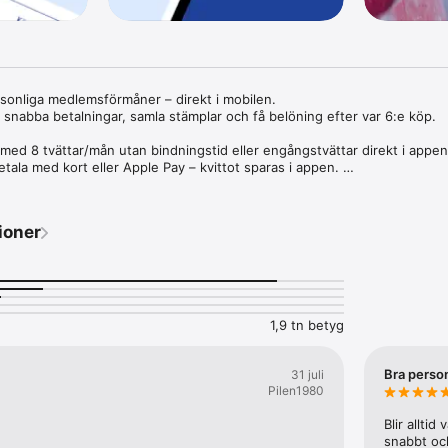
rsonliga medlemsförmåner – direkt i mobilen. 

r snabba betalningar, samla stämplar och få belöning efter var 6:e köp. 

med 8 tvättar/mån utan bindningstid eller engångstvättar direkt i appen.
ala med kort eller Apple Pay – kvittot sparas i appen. 

lusiva kuponger och belöningar. 

oner, biltvättar och laddplatser. 

olla saldo och boka hyrbil via okq8.se. 

ioner
Ladda ner OKQ8-appen idag! 
1,9 tn betyg
Bra perso
31 juli
Pilen1980
Blir alltid
snabbt oc