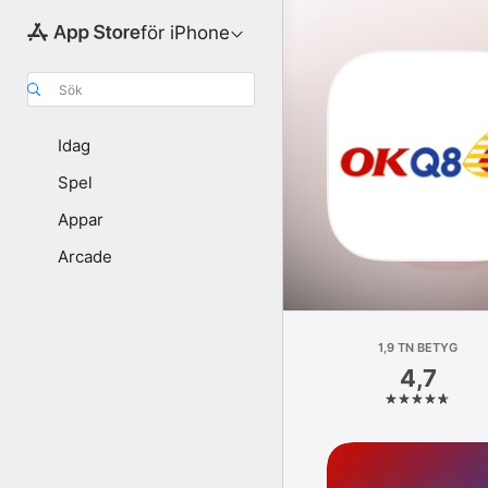
för iPhone
Sök
Idag
Spel
Appar
Arcade
1,9 TN BETYG
4,7