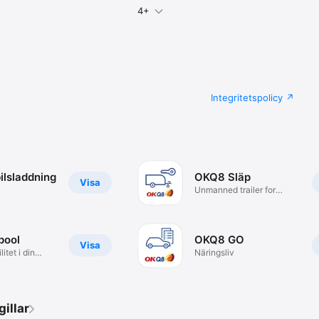
4+
Integritetspolicy
ilsladdning
OKQ8 Släp
Visa
Unmanned trailer for
stations
pool
OKQ8 GO
Visa
itet i din
Näringsliv
illar