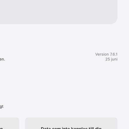
Version 7.6.1
n. 

25 juni
gt
ig
Data som inte kopplas till dig