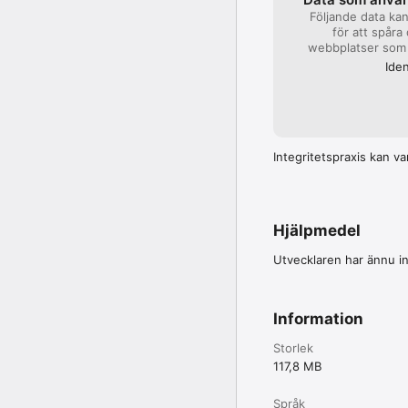
Följande data ka
för att spåra
webbplatser som 
Iden
Integritetspraxis kan va
Hjälpmedel
Utvecklaren har ännu i
Information
Storlek
117,8 MB
Språk