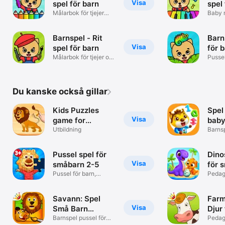
Visa
spel för barn
spel
Målarbok för tjejer
Baby m
och killar
små b
Barnspel - Rit
Barn
Visa
spel för barn
för 
Målarbok för tjejer og
Pussel
killar
killar
Du kanske också gillar
Kids Puzzles
Spel 
Visa
game for
baby
toddlers
Utbildning
Barns
2-5 år
Pussel spel för
Dino
Visa
småbarn 2-5
för 
Pussel för barn,
Pedag
förskolebarn
för be
Savann: Spel
Farm
Visa
Små Barn
Djur
Målarbok
Barnspel pussel för
Pedag