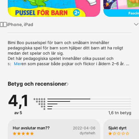
TV
iPhone, iPad
Bimi Boo pusselspel för barn och småbarn innehåller 
pedagogiska spel för barn som hjälper ditt barn att ha roligt 
medan det spelar och lär sig.

Det här pedagogiska spelet innehåller olika pussel och 
spellägen som passar både pojkar och flickor i åldern 2–6 år. 
Mer
Ett barnvänligt gränssnitt gör att ditt barn kan navigera 
intuitivt i appen. Pussel för barn utvecklar deras logiska 
tänkande, finmotorik, problemlösningsförmåga och fantasi.

Betyg och recensioner
Dessutom är det här barnspel utan annonser. Miljön är alltså 
helt säker för de minsta.

4,1
Lärspelen omfattar följande teman:

– Vilda djur;

– Dinosaurier;

av 5
1,6 tn betyg
– Prinsessor;

– Husdjur;

– Rymden;

Hur avslutar man??
Sjukt dyrt
2022-04-06
– Tåg;

dyrteheh
– Bilar.
