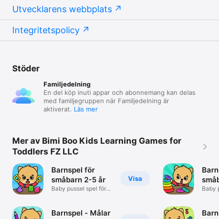
Utvecklarens webbplats
Integritetspolicy
Stöder
Familjedelning
En del köp inuti appar och abonnemang kan delas
med familjegruppen när Familjedelning är
aktiverat.
Läs mer
Mer av Bimi Boo Kids Learning Games for
Toddlers FZ LLC
Barnspel för
Barn
Visa
småbarn 2-5 år
småb
Baby pussel spel för
Baby p
små barn
små b
Barnspel - Målar
Barn