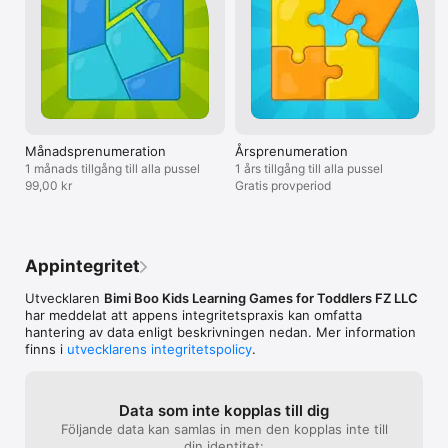
prenumerationsperioden.

– Avgiften för förnyelse debiteras inom 24 timmar före slutet 
av den aktuella prenumerationsperioden.

– Du kan när som helst stänga av automatisk förnyelse i 
kontoinställningarna; återbetalningar medges dock inte under 
en aktiv prenumerationsperiod.

– Den outnyttjade delen av den kostnadsfria provperioden 
förfaller om du väljer att köpa en prenumeration.

Månadsprenumeration
Årsprenumeration
Vi tar gärna emot din feedback och dina förslag.

1 månads tillgång till alla pussel
1 års tillgång till alla pussel
99,00 kr
Gratis provperiod
Vår integritetspolicy: https://bimiboo.net/privacy-policy/

Våra användarvillkor: https://bimiboo.net/terms-of-use/
Appintegritet
Utvecklaren
Bimi Boo Kids Learning Games for Toddlers FZ LLC
har meddelat att appens integritetspraxis kan omfatta
hantering av data enligt beskrivningen nedan. Mer information
finns i
utvecklarens integritetspolicy
.
Data som inte kopplas till dig
Följande data kan samlas in men den kopplas inte till
din identitet: