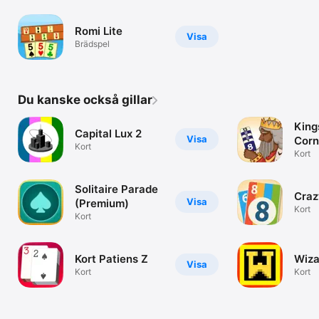
Romi Lite
Visa
Brädspel
Du kanske också gillar
King
Capital Lux 2
Visa
Corn
Kort
Kort
Solitaire Parade
Craz
Visa
(Premium)
Kort
Kort
Kort Patiens Z
Wiz
Visa
Kort
Kort