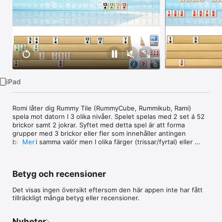
TV
iPad
Romi låter dig Rummy Tile (RummyCube, Rummikub, Rami) 
spela mot datorn I 3 olika nivåer. Spelet spelas med 2 set á 52 
brickor samt 2 jokrar. Syftet med detta spel är att forma 
grupper med 3 brickor eller fler som innehåller antingen 
brickor i samma valör men I olika färger (trissar/fyrtal) eller 
Mer
stegar i olika valörer men i samma färg.
Betyg och recensioner
Det visas ingen översikt eftersom den här appen inte har fått
tillräckligt många betyg eller recensioner.
Nyheter