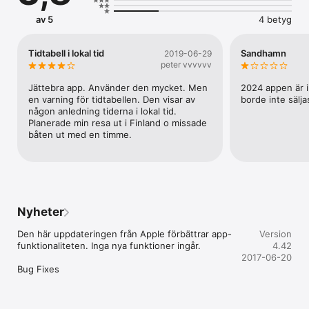
av 5
4 betyg
Tidtabell i lokal tid
Sandhamn
2019-06-29
peter vvvvvv
Jättebra app. Använder den mycket. Men 
2024 appen är i
en varning för tidtabellen. Den visar av 
borde inte sälja
någon anledning tiderna i lokal tid. 
Planerade min resa ut i Finland o missade 
båten ut med en timme.
Nyheter
Den här uppdateringen från Apple förbättrar app-
Version
funktionaliteten. Inga nya funktioner ingår.

4.42
2017-06-20
Bug Fixes