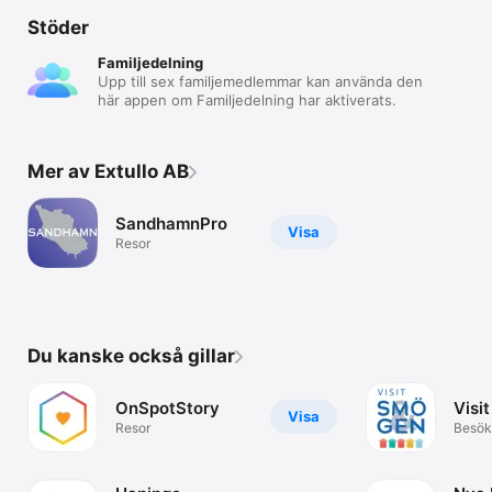
Stöder
Familjedelning
Upp till sex familjemedlemmar kan använda den
här appen om Familjedelning har aktiverats.
Mer av Extullo AB
SandhamnPro
Visa
Resor
Du kanske också gillar
OnSpotStory
Visi
Visa
Resor
Besök
Soten