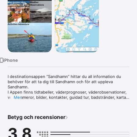
TV
iPhone
I destinationsappen ”Sandhamn” hittar du all information du 
behöver för att ta dig till Sandhamn och för att uppleva 
Sandhamn.

I Appen finns tidtabeller, väderprognoser, väderobservationer, 
webbkameror, bilder, kontakter, guidad tur, badstränder, karta, 
Mer
vägbeskrivning,båtar i realtid, nöjen och matutbud. 
"Sandhamn" är alltid uppdaterad med den senaste 
informationen året runt
Betyg och recensioner
3,8