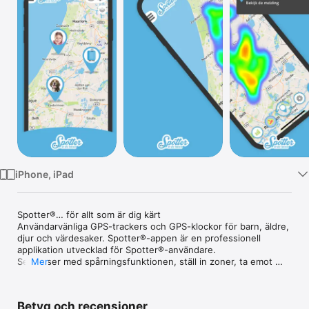
TV
iPhone, iPad
Spotter®… för allt som är dig kärt

Användarvänliga GPS-trackers och GPS-klockor för barn, äldre, 
djur och värdesaker. Spotter®-appen är en professionell 
applikation utvecklad för Spotter®-användare.

Se platser med spårningsfunktionen, ställ in zoner, ta emot 
Mer
SOS-meddelanden, ställ in alarm, se antalet steg och ring 
varandra. Bara ett litet urval av funktioner du kan använda.

Ladda ner appen och upplev själv fördelarna med Spotter®!

Betyg och recensioner
Inte användare än? Gå till www.spottergps.com och välj 