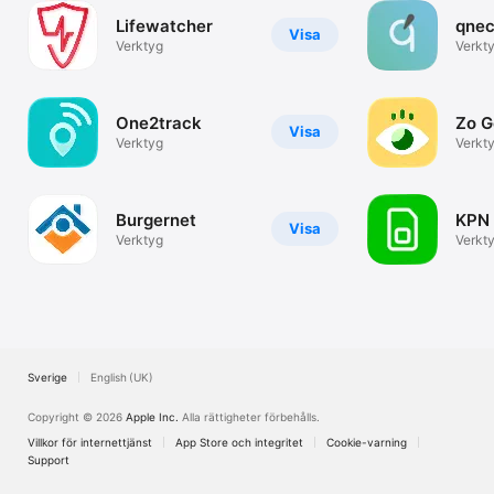
Lifewatcher
qnec
Visa
Verktyg
Verkt
One2track
Zo G
Visa
Verktyg
Verkt
Burgernet
KPN 
Visa
Verktyg
Verkt
Sverige
English (UK)
Copyright © 2026
Apple Inc.
Alla rättigheter förbehålls.
Villkor för internettjänst
App Store och integritet
Cookie-varning
Support