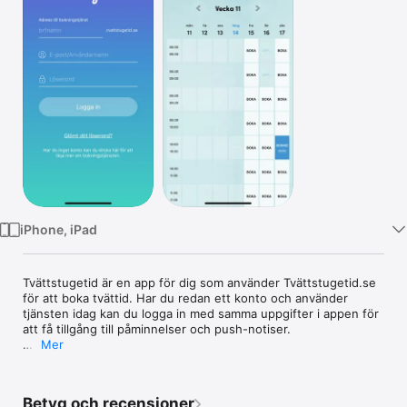
TV
iPhone, iPad
Tvättstugetid är en app för dig som använder Tvättstugetid.se 
för att boka tvättid. Har du redan ett konto och använder 
tjänsten idag kan du logga in med samma uppgifter i appen för 
att få tillgång till påminnelser och push-notiser.

Mer
Är du på jakt efter ett bokningssystem för fastigheten eller 
bostadsrättsföreningen så kan du kolla in både webbsidan och 
appen helt gratis för att utvärdera tjänsten.
Betyg och recensioner