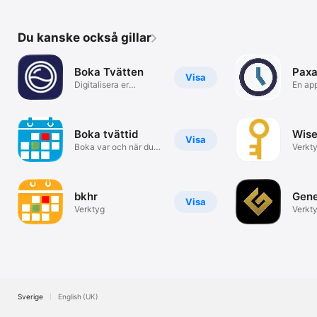
Du kanske också gillar
Boka Tvätten
Paxa
Visa
Digitalisera er
En app
tvättstuga
tidsbo
Boka tvättid
Wis
Visa
Boka var och när du
Verkt
vill
bkhr
Gene
Visa
Verktyg
Verkt
Sverige
English (UK)