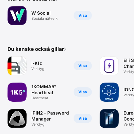
W Social
Visa
Sociala nätverk
Du kanske också gillar
Elli 
i-Kfz
Visa
Char
Verktyg
Verkt
1KOMMA5°
IONO
Visa
Heartbeat
Verkt
Heartbeat
iPIN2 - Password
Euro
Visa
Manager
Conc
Verktyg
Verkt