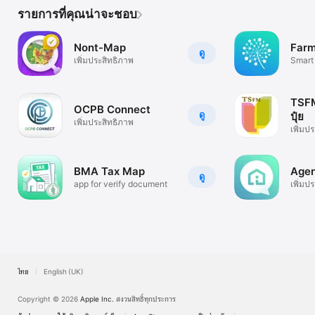
รายการที่คุณน่าจะชอบ
Nont-Map
Farm
ดู
เพิ่มประสิทธิภาพ
Smart
TSFM 
OCPB Connect
ดู
ปุ๋ย
เพิ่มประสิทธิภาพ
เพิ่มป
BMA Tax Map
Agen
ดู
app for verify document
เพิ่มป
ไทย
English (UK)
Copyright © 2026
Apple Inc.
สงวนสิทธิ์ทุกประการ