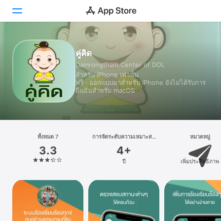
วันนี้
คู่คิด
Damrongtham Center of DOL
เกม
สำหรับ iPhone เท่านั้น
ฟรี · ออกแบบมาสำหรับ iPhone ยังไม่ได้รับการ
แอป
ยืนยันสำหรับ macOS
Arcade
ค้นหา
ทั้งหมด 7
การจัดระดับความเหมาะสม
หมวดหมู่
ตามอายุ
3.3
4+
แพลตฟอร์ม
ปี
เพิ่มประสิทธิภาพ
iPhone
iPad
Mac
Watch