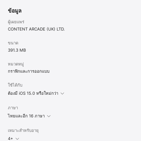
ข้อมูล
ผู้เผยแพร่
CONTENT ARCADE (UK) LTD.
ขนาด
391.3 MB
หมวดหมู่
กราฟิกและการออกแบบ
ใช้ได้กับ
ต้องมี iOS 15.0 หรือใหม่กว่า
ภาษา
ไทยและอีก 16 ภาษา
เหมาะสำหรับอายุ
4+