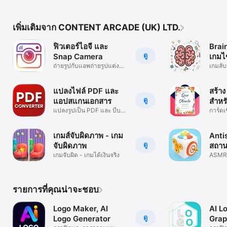
เพิ่มเติมจาก CONTENT ARCADE (UK) LTD.
ฟิวเตอร์ไอจี และ
Brai
ดู
Snap Camera
เกมไ
ถ่ายรูปกับแอพถ่ายรูปแต่งรูป
เกมลับ
ชัด
สมอง
แปลงไฟล์ PDF และ
สร้าง
ดู
แอปสแกนเอกสาร
สำหร
แปลงรูปเป็น PDF และ บีบ
การ์ดเ
อัดไฟล์
แต่งง
เกมส์จับผิดภาพ - เกม
Anti
ดู
จับผิดภาพ
สถาน
เกมจับผิด - เกมได้เงินจริง
ASMR 
ป๊อบอิ
รายการที่คุณน่าจะชอบ
Logo Maker, AI
AI L
ดู
Logo Generator
Grap