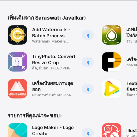
เพิ่มเติมจาก Saraswati Javalkar
Add Watermark -
เอฟเ
ดู
Batch Process
โฟกั
Watermark Maker &
ง่าย เ
Processor
TinyPhoto: Convert
เครื่
ดู
Resize Crop
ภาพขน
ตัด, บีบอัด, JPEG / PNG
โฆษณ
เครื่องปั่นผสมภาพสุด
Textr
ดู
ยอด
ข้อค
ผสมภาพซ้อนทับและภาพ
ข้อควา
ผสมผสาน
รายการที่คุณน่าจะชอบ
Logo Maker - Logo
Illu
ดู
Creator
รูปและ