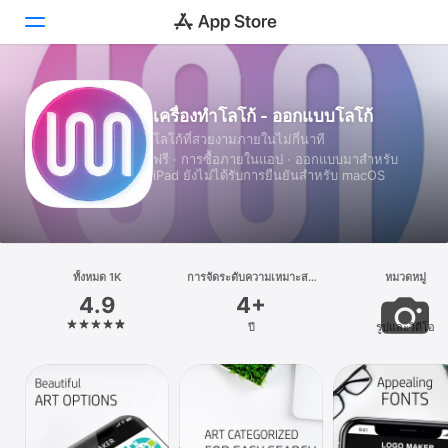
วันนี้
เครื่องทำโลโก้ - ออกแบบโลโก้
โลโก้ที่สวยงามภายในไม่กี่นาที
เกม
ฟรี · การซื้อภายในแอป · ออกแบบมาสำหรับ
iPad ยังไม่ได้รับการยืนยันสำหรับ macOS
แอป
Arcade
ค้นหา
ทั้งหมด 1K
การจัดระดับความเหมาะสม
หมวดหมู่
ตามอายุ
4.9
4+
แพลตฟอร์ม
ปี
รูปและวิดีโอ
iPhone
iPad
Mac
Watch