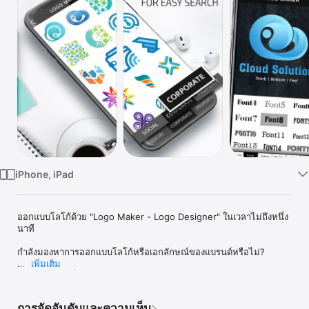
TV
iPhone, iPad
ออกแบบโลโก้ด้วย "Logo Maker - Logo Designer" ในเวลาไม่ถึงหนึ่ง
นาที

กำลังมองหาการออกแบบโลโก้หรือเอกลักษณ์ของแบรนด์หรือไม่?

เพิ่มเติม
Maker โลโก้เป็น App ออกแบบโลโก้ที่โหลดไว้อย่างสมบูรณ์เพื่อสร้าง
โลโก้ระดับมืออาชีพที่ไม่ซ้ำและน่าประทับใจบนโทรศัพท์ของคุณ

การจัดอันดับและความเห็น