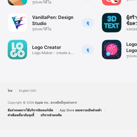
รูปและวิดีโอ
VanillaPen: Design
ผู้สร้
ดู
Studio
ข้อค
รูปและวิดีโอ
แอปอ
สร้างโ
Logo
Logo Creator
ดู
Logo
Logo Maker - create a
รูปและ
design
ไทย
English (UK)
Copyright © 2026
Apple Inc.
สงวนสิทธิ์ทุกประการ
ข้อกำหนดการใช้บริการอินเทอร์เน็ต
App Store และความเป็นส่วนตัว
คำเตือนเกี่ยวกับคุกกี้
บริการช่วยเหลือ