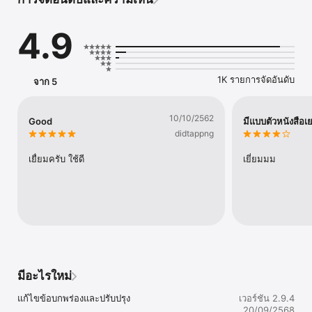
Maker โลโก้เป็น app ที่รวดเร็วและง่ายต่อการใช้กับตันศิลปะ, สี, พื้น
หลังและพื้นผิว Logo Designer App มาพร้อมกับเครื่องมือตัดต่อภาพ
ระดับมืออาชีพเพื่อสร้าง LOGO แบบมืออาชีพ สิ่งที่คุณต้องการด้านข้าง
4.9
คือแนวคิดในการสร้างโลโก้ของคุณเอง

สร้างโลโก้ในเวลาไม่ถึงนาทีด้วยตัวเลือกดีไซน์เนอร์

1K รายการจัดอันดับ
จาก 5
เครื่องทำโลโก้ประกอบด้วยคอลเล็กชันศิลปะ (สติกเกอร์) องค์ประกอบ
กราฟิกองค์ประกอบรูปร่างและพื้นผิวมากมายเพื่อสร้างโลโก้ต้นฉบับใน
เวลาไม่นาน

10/10/2562
Good
มีแบบตัวหนังสือเย
นอกจากนี้ยังมีเครื่องมือแก้ไขภาพระดับมืออาชีพเช่นเครื่องพลิก, หมุน, 
didtappng
หมุน 3D, ปรับขนาด, เส้นโค้ง, แบบอักษร, สี, สีสันและอื่น ๆ อีกมากมาย
ที่คุณจะต้องสร้างโลโก้ที่สวยงาม

เยื่ยมครับ ใช้ดี
เยี่ยมมม
ผู้สร้างโลโก้ยังมีประโยชน์ในการสร้างโปสเตอร์ส่งเสริมการขายการ
โฆษณาข้อเสนอประกาศปกภาพถ่ายโบรชัวร์จดหมายข่าวและเอกสาร
การสร้างแบรนด์อื่น ๆ สำหรับร้านค้าร้านอาหารสำนักงานหรือไซต์โซ
เชียลของคุณ

โลโก้เป็นธุรกิจของคุณ ไม่เพียง แต่ทำ koozies เบียร์ บริษัท ของคุณดู
คม แต่พวกเขายังดึงดูดลูกค้าที่เหมาะสมโดยการให้คนทันทีเข้าใจว่าคุณ
เป็นใครและสิ่งที่คุณยืนสำหรับ กล่าวอีกนัยหนึ่งสิ่งสำคัญคือการสร้างชื่อ
เสียงของแบรนด์ของธุรกิจของคุณ เมื่อคุณพร้อมที่จะสร้างโลโก้สำหรับ
มีอะไรใหม่
ธุรกิจของคุณแอปพลิเคชันนี้จะช่วยให้คุณสร้างโลโก้ต้นฉบับและน่า
ประทับใจของคุณได้เป็นอย่างดี

แก้ไขข้อบกพร่องและปรับปรุง
เวอร์ชัน 2.9.4
20/09/2568