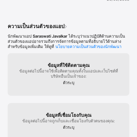
คุณสมบัติ: การออกแบบโลโก้สัญลักษณ์ที่ไม่ซ้ำตามรูปแบบศิลปะ

> ตันของศิลปะการจัดหมวดหมู่

การดูดกลืนองค์ประกอบภาพกราฟิกขนาดใหญ่

หลายพื้นหลังพื้นผิวและสี

> เครื่องมือแก้ไขภาพระดับมืออาชีพและเครื่องมือแก้ไขข้อความ

ความเป็นส่วนตัวของแอป
สร้างมากกว่า LOGO กับ Logo Maker ลองตอนนี้!!
นักพัฒนาแอป
Saraswati Javalkar
ได้ระบุว่าแนวปฏิบัติด้านความเป็น
ส่วนตัวของแอปอาจรวมถึงการจัดการข้อมูลตามที่อธิบายไว้ด้านล่าง
สำหรับข้อมูลเพิ่มเติม ให้ดูที่
นโยบายความเป็นส่วนตัวของนักพัฒนา
ข้อมูลที่ใช้ติดตามคุณ
ข้อมูลต่อไปนี้อาจใช้เพื่อติดตามคุณทั้งในแอปและเว็บไซต์ที่
บริษัทอื่นเป็นเจ้าของ:
ตัวระบุ
ข้อมูลที่เชื่อมโยงกับคุณ
ข้อมูลต่อไปนี้อาจถูกเก็บและเชื่อมโยงกับตัวตนของคุณ:
ตัวระบุ