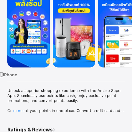
TV
iPhone
Unlock a superior shopping experience with the Amaze Super 
App. Seamlessly use points like cash, enjoy exclusive point 
promotions, and convert points easily.

Combine all your points in one place. Convert credit card and 
more
partner points into Amaze Points to shop or switch them back 
to partner points effortlessly.

Ratings & Reviews
Shop from 7-Eleven, Lotus’s, and Amaze Mall with over 