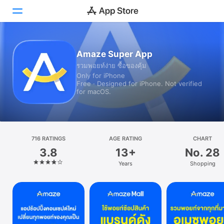
Today
Amaze Super App
รวมพอยท์ง่าย ซื้อของคุ้ม
Games
Only for iPhone
Free · Designed for iPhone. Not verified
Apps
for macOS.
Arcade
Search
716 RATINGS
AGE RATING
CHART
3.8
13+
No. 28
Platform
Years
Shopping
iPhone
iPad
Mac
Watch