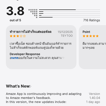
300,000 products, earning points with every purchase and 
3.8
enjoying instant delivery.

As an Amaze member, gain access to memberships and 
benefits from ALL member, My Lotus’s, and Makro Pro, plus 
out of 5
716 Ratings
receive free discount coupons from Amaze Mall!
ทำรายการไม่สำเร็จแต่พอยท์ลด
Point
15/12/2025
TEYTOO
เวลาซื้อเน็ต ชอบค้างหน้ายืนยันเบอร์ทำรายการ
ดีมากเลยค่ะสาม
ไม่สำเร็จแต่หักพอยท์แถมคู่ปองก็หายด้วย
มากๆเลย
Developer Response
อเมซขออภัยในความไม่สะดวก คุณสามารถแจ้ง
more
ปัญหาการใช้งานหรือแนะนำการให้บริการกับอ
เมซได้ 3 ช่องทางดังนี้1. แชทกับเจ้าหน้าที่ (บน
แอปอเมซ > กด "บัญชี" > ติดต่อเรา)2. โทร
เบอร์โทรศัพท์ 02-018-73993. อีเมล 
support@amaze.shopเปิดทำการทุกวัน ตั้งแต่
เวลา 8.00 – 22.00 น.ขอบคุณข้อเสนอแนะและ
What’s New
คำติชมของคุณ เราจะนำไปพัฒนาการให้บริการ
ให้ดียิ่งขึ้น
Amaze App is continuously improving and adapting 
Version
to Amaze member's feedback.

1.40.04
In this version, the new updates include:

1 day ago