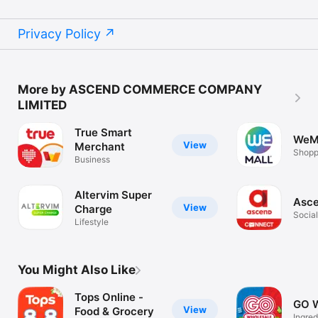
Privacy Policy
More by ASCEND COMMERCE COMPANY
LIMITED
True Smart
WeM
View
Merchant
Shopp
Business
this f
Altervim Super
Asce
View
Charge
Socia
Lifestyle
You Might Also Like
Tops Online -
GO 
View
Food & Grocery
Ingred