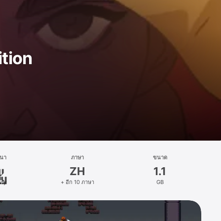
ition
ฒนา
ภาษา
ขนาด
ZH
1.1
ury
+ อีก 10 ภาษา
GB