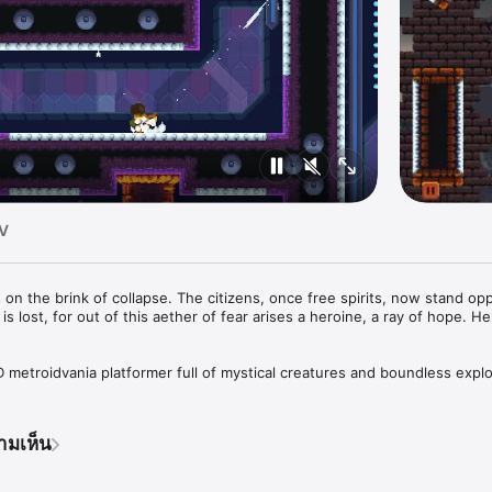
TV
 on the brink of collapse. The citizens, once free spirits, now stand op
 is lost, for out of this aether of fear arises a heroine, a ray of hope. He
metroidvania platformer full of mystical creatures and boundless explor
 across floors, walls, and ceilings alike. Discover the mysteries and sec
orld of Salt and its diverse array of characters. Empower Dandara for 
emies bent on oppression.

ามเห็น
ng freedom and balance to this directionless world.
