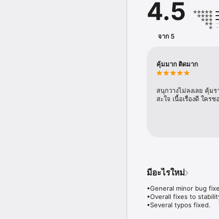
4.5
ENTER THE HIDDEN REALM
new powers and mechanic
updates and more!

จาก 5
UNCOVER THE SALT - The 
of the Salt and its inha
and environments!

คุ้มมาก ติดมาก
INNOVATIVE CONTROLS -
interact smoothly and sea
สนุกวางไม่ลงเลย คุ้ม
BOUNDLESS EXPLORATION 
สะใจ เนื้อเรื่องดี ใ
any surface, unhindered 
CHALLENGING PROGRESSIO
earn power-ups, and ac
BEAUTIFUL AND IMMERSI
handcrafted pixel art a
* Dandara: Trials of Fea
มีอะไรใหม่
•General minor bug fixe
•Overall fixes to stability
•Several typos fixed.