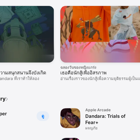
ฉลองวันของหญิงแกร่ง
ความสนุกสนานจึงบังเกิด
เธอคือนักสู้เพื่ออิสรภาพ
Dandara ที่เราท้าให้ลอง
อ่านเรื่องราวของนักสู้เพื่อความยุติธรรมผู้เป็
ใจในเกม Dandara
ury
Apple Arcade
per
Dandara: Trials of
ดู
Fear+
ผจญภัย