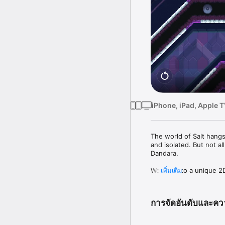
iPhone, iPad, Apple 
The world of Salt hangs
and isolated. But not all
Dandara.

Welcome to a unique 2D 
เพิ่มเติม
Defy gravity as you jump
hidden throughout the w
and survival against en
การจัดอันดับและคว
Awaken, Dandara, to bri