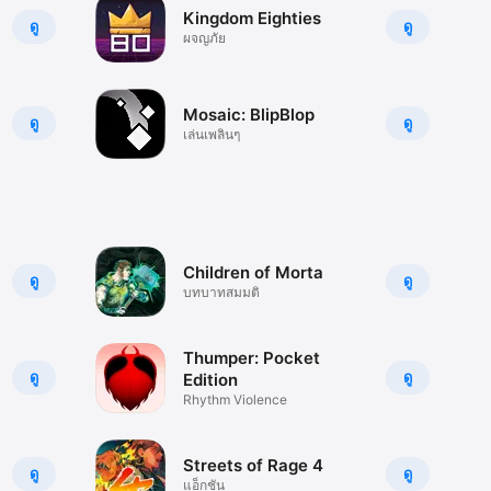
Kingdom Eighties
ดู
ดู
ผจญภัย
Mosaic: BlipBlop
ดู
ดู
เล่นเพลินๆ
Children of Morta
ดู
ดู
บทบาทสมมติ
Thumper: Pocket
ดู
ดู
Edition
Rhythm Violence
Streets of Rage 4
ดู
ดู
แอ็กชัน