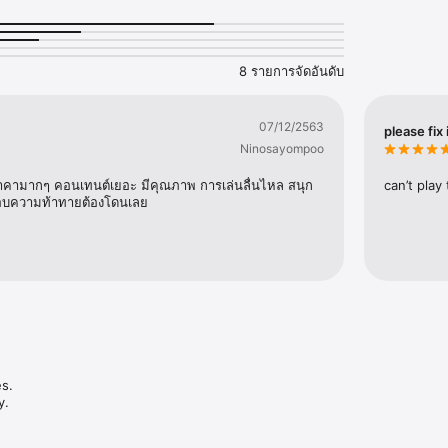
S - The Trials of Fear Edition* adds 3 new areas to explore, a new bi
s, new music tracks, a new secret ending, as well as many quality of l
8 รายการจัดอันดับ
Trials of Fear Edition adds a whole new focus on story, fleshing out t
bitants. Find new descriptions, dialogues and cutscenes for existing cha
07/12/2563
please fix i
 Built natively for both touchscreen and gamepad input, movement a
Ninosayompoo
mlessly.        

ราคามากๆ คอนเทนต์เยอะ มีคุณภาพ การเล่นลื่นไหล สนุก
can’t play
- Traverse across the esoteric world of Salt through fast and fluid j
ครชอบความท้าทายต้องโดนเลย
by gravity, in lovingly crafted environments.

N - Use a combination of speed & skill, wits & reflexes, to solve puz
cess areas previously unreachable.

VE WORLD - A visual and auditory wonderland comes to life through 
nd original soundtrack compositions.

r Edition content is free to download to all existing owners of Dandara.
s.

. 
