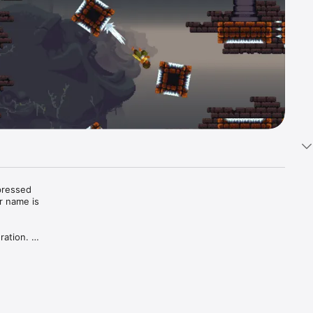
pressed 
r name is 
ation. 
rets 
combat 