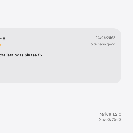
g boss, 
ife 
he lore 
racters 
23/06/2562
t !!
nd combat 
bite haha good
 the last boss please fix
umps off 
zles, 
gorgeous 
เวอร์ชัน 1.2.0
25/03/2563