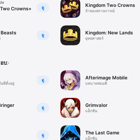
de
Kingdom Two Crowns
ดู
 Two Crowns+
จำลองสถานการณ์
 Beasts
Kingdom: New Lands
ดู
ิ
ยุทธศาสตร์
ชอบ
Afterimage Mobile
ดู
ที่ตั้งอยู่
บทบาทสมมติ
ringer
Grimvalor
ดู
แอ็กชัน
The Last Game
ดู
แอ็กชัน