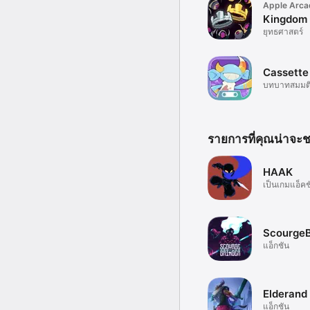
Apple Arca
Kingdom
ยุทธศาสตร์
Cassette
บทบาทสมมต
รายการที่คุณน่าจะ
HAAK
เป็นเกมแอ็คชั่น
ScourgeB
แอ็กชัน
Elderand
แอ็กชัน