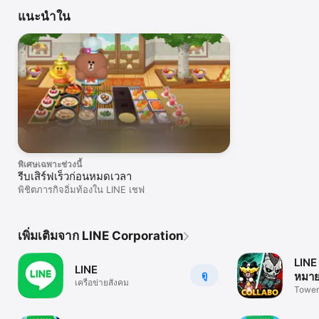
แนะนำใน
พิเศษเฉพาะช่วงนี้
รีบเสิร์ฟเร็วก่อนหมดเวลา
พิชิตภารกิจอิ่มท้องใน LINE เชฟ
เพิ่มเติมจาก LINE Corporation
LINE 
LINE
ดู
หมาย
เครือข่ายสังคม
Tower 
จัดเต็ม