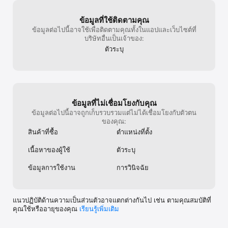
ข้อมูลที่ใช้ติดตามคุณ
ข้อมูลต่อไปนี้อาจใช้เพื่อติดตามคุณทั้งในแอปและเว็บไซต์ที่
บริษัทอื่นเป็นเจ้าของ:
ตัวระบุ
ข้อมูลที่ไม่เชื่อมโยงกับคุณ
ข้อมูลต่อไปนี้อาจถูกเก็บรวบรวมแต่ไม่ได้เชื่อมโยงกับตัวตน
ของคุณ:
สินค้าที่ซื้อ
ตำแหน่งที่ตั้ง
เนื้อหาของผู้ใช้
ตัวระบุ
ข้อมูลการใช้งาน
การวินิจฉัย
แนวปฏิบัติด้านความเป็นส่วนตัวอาจแตกต่างกันไป เช่น ตามคุณสมบัติที่
คุณใช้หรืออายุของคุณ
เรียนรู้เพิ่มเติม