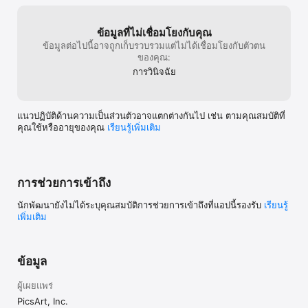
ค้นหาแรงบันดาลใจไม่รู้จบ

ตั้งแต่ผู้ประกอบการเดี่ยว สายกราฟิกดีไซน์ นักบุกเบิกศิลปะ AI ไปจนถึง
ข้อมูลที่ไม่เชื่อมโยงกับคุณ
สายตัดต่อรูปภาพ — แชร์ไอเดียและรับแรงบันดาลใจสำหรับโปรเจกต์ถัด
ข้อมูลต่อไปนี้อาจถูกเก็บรวบรวมแต่ไม่ได้เชื่อมโยงกับตัวตน
ไปด้วย Picsart Spaces

ของคุณ:
การวินิจฉัย
ยกระดับประสบการณ์ออกแบบของคุณ

Picsart Plus: เนื้อหาระดับพรีเมียม เทมเพลต และฟีเจอร์รีทัชเพิ่มเติม

Picsart Pro: เครื่องมือ AI เพิ่มเติม ที่นั่งทีมเสริมสำหรับธุรกิจขนาดเล็ก 
แนวปฏิบัติด้านความเป็นส่วนตัวอาจแตกต่างกันไป เช่น ตามคุณสมบัติที่
และพื้นที่จัดเก็บมากขึ้น

คุณใช้หรืออายุของคุณ
เรียนรู้เพิ่มเติม
ข้อกำหนดและเงื่อนไข: https://picsart.com/terms-and-conditions

เกี่ยวกับโฆษณา: https://picsart.com/privacy-policy#interest-
base
การช่วยการเข้าถึง
นักพัฒนายังไม่ได้ระบุคุณสมบัติการช่วยการเข้าถึงที่แอปนี้รองรับ
เรียนรู้
เพิ่มเติม
ข้อมูล
ผู้เผยแพร่
PicsArt, Inc.