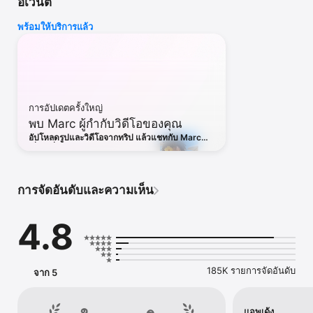
อีเวนต์
AI try-on, อวตาร AI, Gen AI Studio, AI Playground และ Picsart 
Persona

พร้อมให้บริการแล้ว
พบกับ PICSART AURA

แชทเพื่อเปลี่ยนวิสัยทัศน์ให้เป็นภาพ สร้างบนแพลตฟอร์มของ Picsart 
และได้รับความไว้วางใจจากครีเอเตอร์กว่า 150 ล้านคน Aura คือพาร์ท
เนอร์ด้านความคิดสร้างสรรค์ของคุณ จากพรอมต์สู่ดีไซน์ในไม่กี่วินาที 
Aura สร้าง แก้ไข และปรับแต่งในการสนทนาเดียว แนะนำพรอมต์ สร้าง
การอัปเดตครั้งใหญ่
ภาพ AI และวิดีโอ AI จดจำการสนทนา และให้คุณแชร์เซสชันได้

พบ Marc ผู้กำกับวิดีโอของคุณ
Aura รวมโมเดล AI เพื่อสร้างและแก้ไขภาพ AI และวิดีโอ ใช้ Nano 
Banana™ สำหรับการสร้างรูปภาพ และโมเดลวิดีโออย่าง Veo™ (Veo 
อัปโหลดรูปและวิดีโอจากทริป แล้วแชทกับ Marc
3), Kling, Runway และ Luma ความพร้อมใช้งานอาจแตกต่างกันไป 
เพื่อเปลี่ยนช่วงเวลาสุดพิเศษให้กลายเป็นรีลพร้อม
แชร์
เครื่องหมายการค้าเป็นของเจ้าของที่เกี่ยวข้อง

การจัดอันดับและความเห็น
เริ่มต้นโปรเจกต์ด้วยเทมเพลต

• ใช้เทมเพลตที่ปรับแต่งได้ซึ่งออกแบบโดยนักออกแบบมืออาชีพ

• สร้างโลโก้ด้วย AI logo maker โพสต์โซเชียล สตอรี่ นามบัตร 
4.8
โปสเตอร์ และอีกมากมาย

แปลงดีไซน์ด้วยเครื่องมือลบพื้นหลัง

185K รายการจัดอันดับ
จาก 5
• ลบพื้นหลังเพื่อได้ภาพตัดออกและภาพสินค้าแบบคมชัด

• Smart Background ผสมผสานฉากหลังเนียนตา — เครื่องมือเปลี่ยน
พื้นหลังรวดเร็วสำหรับโฆษณาและโปรโมชัน

แอพเด้ง