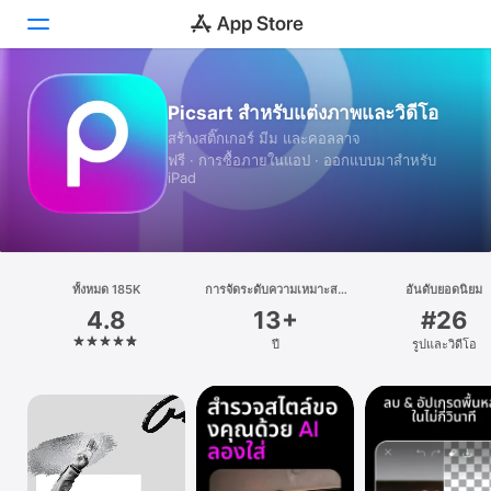
วันนี้
Picsart สำหรับแต่งภาพและวิดีโอ
สร้างสติ๊กเกอร์ มีม และคอลลาจ
เกม
ฟรี · การซื้อภายในแอป · ออกแบบมาสำหรับ
iPad
แอป
Arcade
ค้นหา
ทั้งหมด 185K
การจัดระดับความเหมาะสม
อันดับยอดนิยม
ตามอายุ
4.8
13+
#26
แพลตฟอร์ม
ปี
รูปและวิดีโอ
iPhone
iPad
Mac
Watch