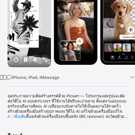
TV
iPhone, iPad, iMessage
จุดประกายความคิดสร้างสรรค์ด้วย Picsart — โปรแกรมแต่งรูปและตัด
ต่อวิดีโอ AI แบบครบวงจร ที่ใช้งานได้ฟรีและง่ายดาย ตั้งแต่งานออกแบบ
ธุรกิจจนถึงงานศิลปะ AI เปลี่ยนแรงบันดาลใจให้เป็นผลงานได้รวดเร็ว 
สร้างด้วยเครื่องมือสร้างรูปภาพและวิดีโอ AI แก้ไขด้วยเครื่องมือแก้ไข
ภาพ AI ลบพื้นหลังด้วยเครื่องมือลบพื้นหลัง (BG remover) ลบวัตถุด้วย
เพิ่มเติม
เครื่องมือลบวัตถุ (Object Eraser) ใส่เอฟเฟกต์ AI ฟิลเตอร์ และเครื่อง
มือรีทัช แล้วเปลี่ยนไอเดียให้เป็นดีไซน์ด้วยเทมเพลต คอลลาจ Story 
Maker และอื่นๆ พร้อมเครื่องมือแปลงรูปภาพเป็นวิดีโอ อวตารวิดีโอ AI, 