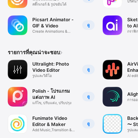
ปริศน
สติ๊กเกอร์ & รูปขยับได้
Picsart Animator -
Sket
ดู
GIF & Video
to A
Create Animations &
กราฟิ
Cartoons
รายการที่คุณน่าจะชอบ
Ultralight: Photo
AirV
ดู
Video Editor
Enha
รูปและวิดีโอ
AI edi
retou
Polish - โปรแกรม
Alig
ดู
แต่งภาพ AI
การออ
แก้ไข, ปรับแต่ง, ปรับปรุง
Funimate Video
Back
ดู
Editor & Maker
〜 St
Add Music,Transition &
รูปและ
Effects