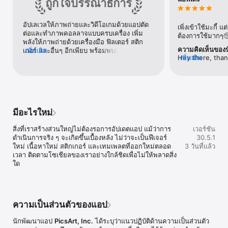
• ลบพื้นหลัง เก็บขอบ และสร้างสไตล์สวยๆ สำหรับโปรเจกต์ตัดต่อรูปภาพ

ถูกใจบรรณาธิการ
อัปเลเวลให้ภาพถ่ายและวิดีโอเกมด้วยแอปตัด
ลบวัตถุได้ง่าย

เพิ่งเข้าใช้มะกี้ 
ต่อและทำภาพคอลลาจแบบครบเครื่อง เพิ่ม
• Object Remover / Object Eraser ลบวัตถุที่ไม่ต้องการ

ต้องการใช้มากๆ
พลังให้ภาพถ่ายด้วยเครื่องมือ ฟิลเตอร์ สติก
• ลบสิ่งรกตาและตำหนิให้รูปสะอาดตา

ความคิดเห็นของ
เกอร์ และอื่นๆ อีกเพียบ พร้อมพบผู้ใช้งานคน
เพิ่มเติม
Hey there, than
เพิ่มเติม
อื่นๆ ด้วย
order to resolve 
สนุกสร้างสรรค์ด้วย AI

the app and then
• AI Image Generator / AI photo generator: แปลงข้อความเป็นงาน
issue persists f
ศิลป์ AI รูปภาพ และ GIF

support@picsar
• AI video generator: สร้างวิดีโอจากข้อความ รูปภาพ หรือไอเดียใน
ไม่กี่วินาที

มีอะไรใหม่
• AI Enhance เพิ่มคุณภาพรูปทันทีเพื่อการรีทัชภาพที่ดียิ่งขึ้น

• ใส่ฟิลเตอร์ AI และเอฟเฟกต์ AI เพื่อสร้างเอฟเฟกต์ภาพถ่ายโดดเด่นใน
สิ่งที่เราสร้างส่วนใหญ่ไม่ต้องรอการอัปเดตแอป แม้ว่าการ
เวอร์ชัน
ขั้นตอนตัดต่อ

ดำเนินการจริง ๆ จะเกิดขึ้นเบื้องหลัง ไม่ว่าจะเป็นฟีเจอร์
30.5.1
• AI Replace แปลงภาพด้วยการสลับใบหน้า เปลี่ยนสีผม และแก้ไขเซลฟี่

ใหม่ เนื้อหาใหม่ สติกเกอร์ และเทมเพลตที่ออกใหม่ตลอด
3 วันที่แล้ว
• AI Retouch ปรับภาพพอร์ตเทรตด้วยการยกระดับผิว ใบหน้า และราย
เวลา ติดตามโซเชียลของเราอย่างใกล้ชิดเพื่อไม่ให้พลาดสิ่ง
ละเอียดขั้นสูงให้ผลลัพธ์รีทัชไร้ที่ติ

ใด
• AI Expand ขยายภาพให้เกินกรอบ

• AI Try-On ให้ลองชุดและสไตล์ต่างๆ ได้ทันที

• AI Writer สร้างแคปชั่น ข้อความ และงานเขียนการตลาดสำหรับคอน
เทนต์ของคุณ

• อัปโหลดเซลฟี่เพื่อสร้างอวตาร AI แบบปรับแต่งในหลายสไตล์

ความเป็นส่วนตัวของแอป
• ค้นหาไอเดียใหม่ใน AI Playground และสร้างงานได้เร็วขึ้นด้วย Gen 
AI Studio

นักพัฒนาแอป
PicsArt, Inc.
ได้ระบุว่าแนวปฏิบัติด้านความเป็นส่วนตัว