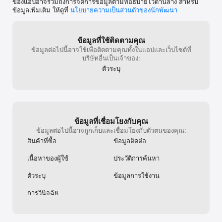
ของแอปอาจรวมถึงการจัดการข้อมูลตามที่อธิบายไว้ด้านล่าง สำหรับ
ข้อมูลเพิ่มเติม ให้ดูที่
นโยบายความเป็นส่วนตัวของนักพัฒนา
ตัดต่อวิดีโอแบบมืออาชีพ

• ใช้โปรแกรมตัดต่อวิดีโอใช้งานง่ายเพื่อสร้างและตัดต่อคลิปใส่เพลง

• สร้างและแก้ไขวิดีโอด้วยเครื่องมือวิดีโอ AI เอฟเฟกต์ ข้อความ และฟิล
เตอร์สุดฮิต

ข้อมูลที่ใช้ติดตามคุณ
• แปลงรูปภาพให้เคลื่อนไหวด้วยเครื่องมือแปลงภาพเป็นวิดีโอ

ข้อมูลต่อไปนี้อาจใช้เพื่อติดตามคุณทั้งในแอปและเว็บไซต์ที่
• สร้างวิดีโอสั้นที่โดดเด่นบนทุกแพลตฟอร์ม

บริษัทอื่นเป็นเจ้าของ:
• รวมช่วงเวลาที่ดีที่สุดของคุณในวิดีโอคอลลาจ

ตัวระบุ
เพิ่มลูกเล่นด้วยตัวสร้างสติกเกอร์

• ค้นพบสติกเกอร์กว่า 60M+

• เพิ่มสติกเกอร์ลงในรูปภาพหรือสื่อโปรโมตธุรกิจ

• สร้างสติกเกอร์แบบกำหนดเอง

ข้อมูลที่เชื่อมโยงกับคุณ
ข้อมูลต่อไปนี้อาจถูกเก็บและเชื่อมโยงกับตัวตนของคุณ:
เล่าเรื่องด้วยข้อความ

สินค้าที่ซื้อ
ข้อมูลติดต่อ
• เพิ่มข้อความด้วยเครื่องมือแก้ไขข้อความของ Picsart

• ค้นพบฟอนต์คลาสสิกและฟอนต์ฮิตนับร้อย

เนื้อหาของผู้ใช้
ประวัติการค้นหา
• ปรับแต่งสไตล์ข้อความ

ตัวระบุ
ข้อมูลการใช้งาน
สร้างคอลลาจสุดปัง (Collage Maker)

การวินิจฉัย
• สร้างคอลลาจรูปภาพสุดสนุกด้วยรูปโปรดของคุณ

• ลองคอลลาจแบบกริดหรือคอลลาจอิสระสำหรับมู้ดบอร์ดและกรอบภาพ
