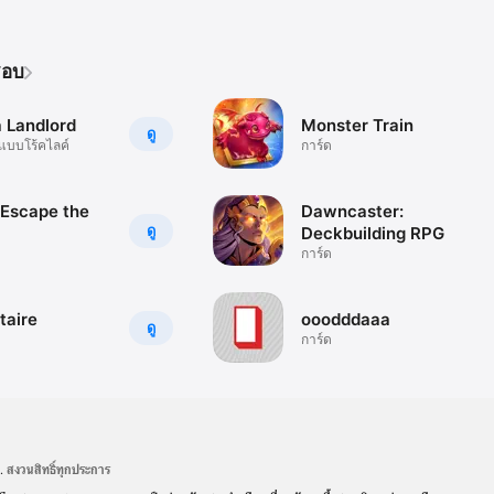
ชอบ
a Landlord
Monster Train
ดู
คแบบโร้คไลค์
การ์ด
 Escape the
Dawncaster:
ดู
Deckbuilding RPG
การ์ด
taire
ooodddaaa
ดู
การ์ด
.
สงวนสิทธิ์ทุกประการ