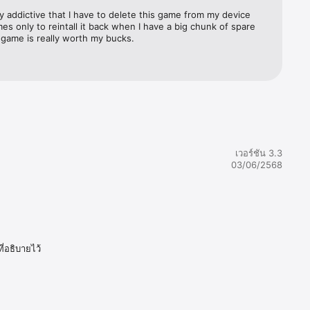
illy addictive that I have to delete this game from my device 
mes only to reintall it back when I have a big chunk of spare 
 game is really worth my bucks.
เวอร์ชัน 3.3
03/06/2568
่อธิบายไว้