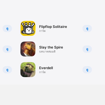
Flipflop Solitaire
ดู
ดู
การ์ด
Slay the Spire
ดู
ดู
บทบาทสมมติ
Everdell
ดู
ดู
การ์ด