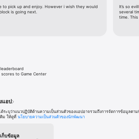
สมบูรณ์แบบตั้งแต่โหลด

 to pick up and enjoy. However i wish they would 
It’s so ev
block is going next.
several ti
น์ยอดเยี่ยม จาก The independent Game Festival 

time. This
∞∞∞∞∞∞∞∞∞∞∞∞∞∞∞∞∞

ลเมอร์

์เวน (Ridiculous Fishing, Hundreds)

สัน (Black Ops2, Mass Effect2)

den Variable (Bag It!, Tic Tactics)
leaderboard

h scores to Game Center
องแอป
ด้ระบุว่าแนวปฏิบัติด้านความเป็นส่วนตัวของแอปอาจรวมถึงการจัดการข้อมูลตามที
ิม ให้ดูที่
นโยบายความเป็นส่วนตัวของนักพัฒนา
้เก็บข้อมูล