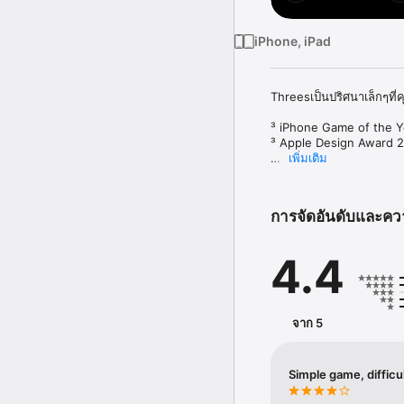
iPhone, iPad
Threesเป็นปริศนาเล็กๆที่คุ
³ iPhone Game of the Ye
³ Apple Design Award 2
เพิ่มเติม
∞∞∞∞∞∞∞∞∞∞∞∞
 ""คุณอาจจะลบ Candy Cr
การจัดอันดับและคว
 ""มันน่ารักมาก สำหรับเกม
4.4
 ""มันเป็นเกมส์ที่เพิ่มก
tactics

∞∞∞∞∞∞∞∞∞∞∞∞
จาก 5
 ลองเกมส์ของเราที่ท้าท
 เป็นAppสากลของ ไอโฟน
 _เป็นความท้าทายอย่างไม่ม
Simple game, difficu
 _ตัวคาร์เร็กเตอร์ที่เป็นที่รัก

 _เพลงซาวน์แทร็ก ที่อบอุ่น
