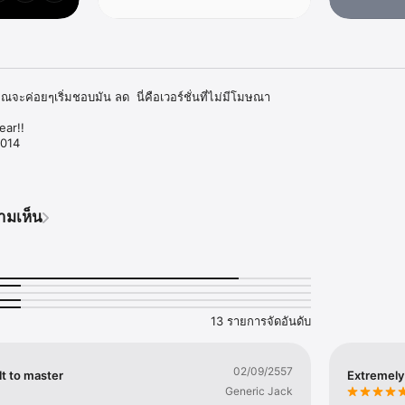
ณจะค่อยๆเริ่มชอบมัน ลด  นี่คือเวอร์ชั่นที่ไม่มีโมษณา

ar!!

014

∞∞∞∞∞∞∞∞∞∞∞∞∞∞∞∞∞

ush Saga เลยก็ได้""-Pocket Gamer

ามเห็น
ส์ที่แสดงตัวเลข""-Joystiq

ฎเกณฑ์ในสมองของคุณภายใน30วิ แต่มันทำให้คุณต้องนั่งเล่นต่อไปอีกสองชั่วโมง""-P
∞∞∞∞∞∞∞∞∞∞∞∞∞∞∞∞∞

13 รายการจัดอันดับ
ายและคุณจะชอบมันอย่างไม่คาดคิดมาก่อน เหมาะสำหรับiOS8สมองของมนุษย์ 

และไอแพ็ด

02/09/2557
ีสิ้นสุดจากวิธีเล่นเกมส์ธรรมดาๆ

lt to master
Extremely
Generic Jack