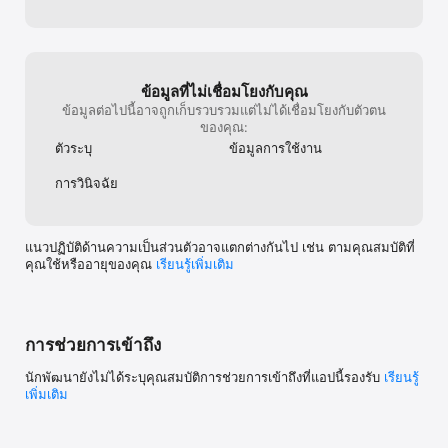
◆Full CMS console for managing store and products

Access all your brand data and monitor customer behavior 
with our integrated CMS. Upload and manage all aspects of 
your brand product data for in-store consultation mode, 
including makeup looks, products, and more. Moreover, track, 
ข้อมูลที่ไม่เชื่อมโยงกับคุณ
analyze and manage customer engagement with in-depth user 
ข้อมูลต่อไปนี้อาจถูกเก็บรวบรวมแต่ไม่ได้เชื่อมโยงกับตัวตน
trial data and statistics. 

ของคุณ:
ตัวระบุ
ข้อมูลการใช้งาน
◆Digital Beauty Trial Solutions for Retailers

Turn your brand into a smart digital retailer with the latest AR 
& AI beauty tech. Smart Shade Finder detects up to 95 shades 
การวินิจฉัย
in real time, providing the best foundation color to match your 
customer’s shade, along with other recommended closely-
matched shades. Your customer can purchase their personal 
แนวปฏิบัติด้านความเป็นส่วนตัวอาจแตกต่างกันไป เช่น ตามคุณสมบัติที่
favorite foundation shade as they are doing the analysis.

คุณใช้หรืออายุของคุณ
เรียนรู้เพิ่มเติม
◆Grow Sales with AR Beauty Tech

The magic makeup mirror is a key tool for a higher ROI. 
Increase brand basket size and reduce customer wait time - 
the more the customers try, the more they buy. Seamless 
การช่วยการเข้าถึง
integration of product information and trial data allows for 
later purchase online or offline, effortlessly monetizing the 
นักพัฒนายังไม่ได้ระบุคุณสมบัติการช่วยการเข้าถึงที่แอปนี้รองรับ
เรียนรู้
retail experience. 

เพิ่มเติม
Manage your beauty services with seamless augmented 
reality makeup and artificial intelligence. Download YouCam for 