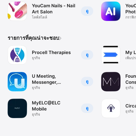
YouCam Nails - Nail
YouC
ดู
Art Salon
Phot
ไลฟ์สไตล์
กราฟิ
รายการที่คุณน่าจะชอบ
Procell Therapies
My 
ดู
ธุรกิจ
เพิ่มป
U Meeting,
Foun
ดู
Messenger,
Cons
Webinar
ธุรกิจ
ธุรกิจ
MyELC@ELC
Circ
ดู
Mobile
ธุรกิจ
ธุรกิจ