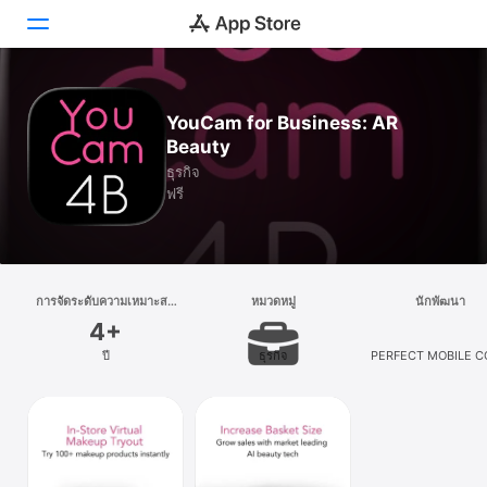
วันนี้
YouCam for Business: AR
Beauty
เกม
ธุรกิจ
ฟรี
แอป
Arcade
ค้นหา
การจัดระดับความเหมาะสม
หมวดหมู่
นักพัฒนา
ตามอายุ
4+
แพลตฟอร์ม
ปี
ธุรกิจ
PERFECT MOBILE C
iPhone
iPad
Mac
Watch