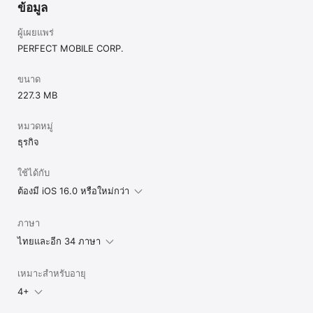
Business today!

ข้อมูล
Privacy Policy: 
ผู้เผยแพร่
https://www.perfectcorp.com/stat/ymkbusiness/enu/privacy.ht
PERFECT MOBILE CORP.
ml
ขนาด
227.3 MB
หมวดหมู่
ธุรกิจ
ใช้ได้กับ
ต้องมี iOS 16.0 หรือใหม่กว่า
ภาษา
ไทยและอีก 34 ภาษา
เหมาะสำหรับอายุ
4+