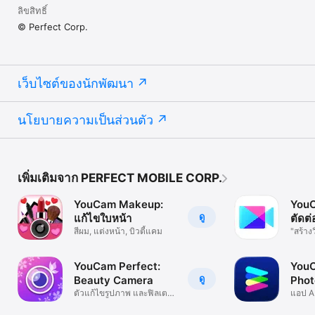
ลิขสิทธิ์
© Perfect Corp.
เว็บไซต์ของนักพัฒนา
นโยบายความเป็นส่วนตัว
เพิ่มเติมจาก PERFECT MOBILE CORP.
YouCam Makeup:
YouC
ดู
แก้ไขใบหน้า
ตัดต่
สีผม, แต่งหน้า, บิวตี้แคม
"สร้าง
YouCam Perfect:
YouC
ดู
Beauty Camera
Phot
ตัวแก้ไขรูปภาพ และฟิลเตอร์
แอป A
AI
เบลอ