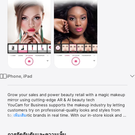
TV
iPhone, iPad
Grow your sales and power beauty retail with a magic makeup 
mirror using cutting-edge AR & AI beauty tech

YouCam for Business supports the makeup industry by letting 
customers try on professional-quality looks and styles from 
top cosmetic brands in real time. With our in-store kiosk and 
เพิ่มเติม
streamlined Content Management System, YouCam for 
Business puts your brand at an advantage with an array of 
tools to help customers and boost sales. 

การจัดอันดับและความเห็น