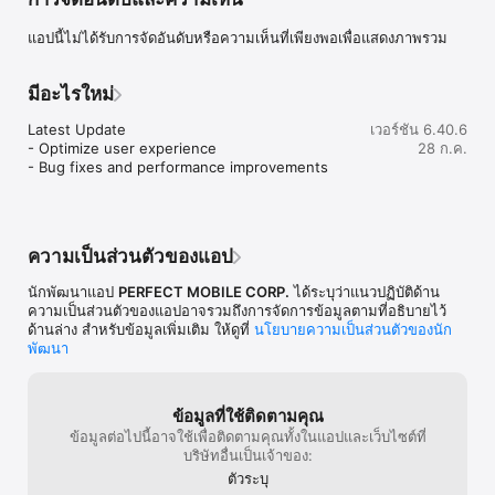
Use augmented reality to showcase makeup, hair colors and 
แอปนี้ไม่ได้รับการจัดอันดับหรือความเห็นที่เพียงพอเพื่อแสดงภาพรวม
makeovers so your customers can try before they buy.

YouCam for Business will feature virtual makeup from your 
มีอะไรใหม่
brand so you can display your products with professional 
results. Manage your beauty services with AR and AI to see 
Latest Update

เวอร์ชัน 6.40.6
what a difference it makes.

- Optimize user experience

28 ก.ค.
- Bug fixes and performance improvements
Benefits of using YouCam for Business include: 

◆Easy setup in-store magic makeup mirror

With our in-store kiosk, use augmented reality to test and 
demonstrate different brands, shades and styles in real time. 
ความเป็นส่วนตัวของแอป
In addition, the magic makeup mirror creates a convenient 
setup for your business - it saves time for your customers, 
นักพัฒนาแอป
PERFECT MOBILE CORP.
ได้ระบุว่าแนวปฏิบัติด้าน
and there’s no need to worry about running out of products. 
ความเป็นส่วนตัวของแอปอาจรวมถึงการจัดการข้อมูลตามที่อธิบายไว้
Using the makeup mirror also eliminate any sanitation and 
ด้านล่าง สำหรับข้อมูลเพิ่มเติม ให้ดูที่
นโยบายความเป็นส่วนตัวของนัก
health risks that come with cosmetic sampling. 

พัฒนา
Bring makeup looks to life from photos with AR and AI 
technology. Whether you need matte, metallic or shimmer, 
ข้อมูลที่ใช้ติดตามคุณ
there are a variety of textures to choose from. 360° Live Hair 
Color Tryout acts as an in-store virtual salon ¬– the colors are 
ข้อมูลต่อไปนี้อาจใช้เพื่อติดตามคุณทั้งในแอปและเว็บไซต์ที่
true-to-life, so customers can be sure of the products they 
บริษัทอื่นเป็นเจ้าของ:
purchase. 

ตัวระบุ