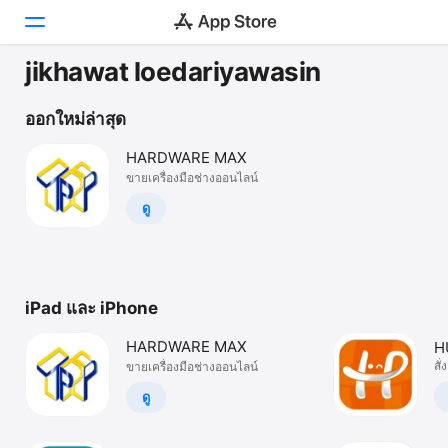
jikhawat loedariyawasin
วันนี้
ออกใหม่ล่าสุด
เกม
HARDWARE MAX
ขายเครื่องมือช่างออนไลน์
แอป
ดู
Arcade
ค้นหา
iPad และ iPhone
แพลตฟอร์ม
iPhone
HARDWARE MAX
H
อ
สั
ขายเครื่องมือช่างออนไลน์
iPad
H
ดู
Mac
Watch