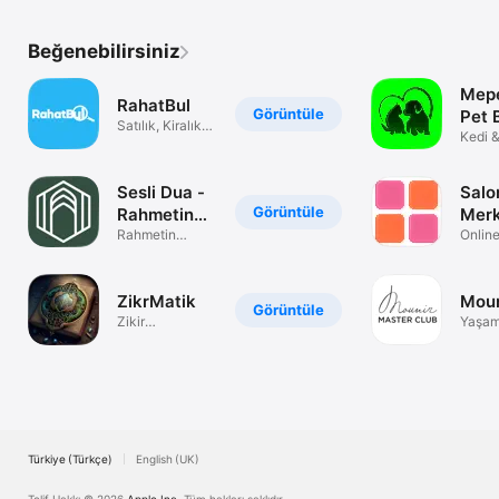
Uygulaması
Beğenebilirsiniz
Mepe
RahatBul
Görüntüle
Pet 
Satılık, Kiralık
Kedi 
Daire ve Ev
Sağlık
Sesli Dua -
Salo
Görüntüle
Rahmetin
Merk
Sesi
Rahmetin
Onlin
Sesiyle Huzur
Rande
Bulun
ZikrMatik
Mou
Görüntüle
Zikir
Yaşam
Uygulaması
Türkiye (Türkçe)
English (UK)