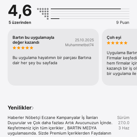
4,6
5 üzerinden
9 Puan
Bartın bu uygulamayla
Çoh eyi
25.10.2025
değer kazandı
Muhammetbst74
Uygulama Bartın
Bu uygulama hayatımın bir parçası Bartına 
Firmalar keşfedip
dair her şey bu sayfada
hem firmalar içi
kazançlı bir iş o
bir uygulama ile
Yenilikler
Haberler Nöbetçi Eczane Kampanyalar İş İlanları 
Sürüm
Duyurular ve Çok daha fazlası Artık Avucunuzun İçinde. 
27.0.0
Keşfetmeniz için tüm içerikler , BARTIN MEDYA 
3 Haz
uygulamasında. Sizde Premium İçeriklerden Faydalanın