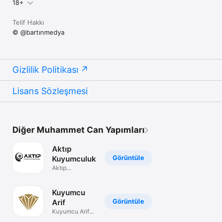
18+
Telif Hakkı
© @bartınmedya
Gizlilik Politikası
Lisans Sözleşmesi
Diğer Muhammet Can Yapımları
Aktıp
Görüntüle
Kuyumculuk
Aktıp
kuyumculuk
Kuyumcu
Görüntüle
Arif
Kuyumcu Arif
Mobil