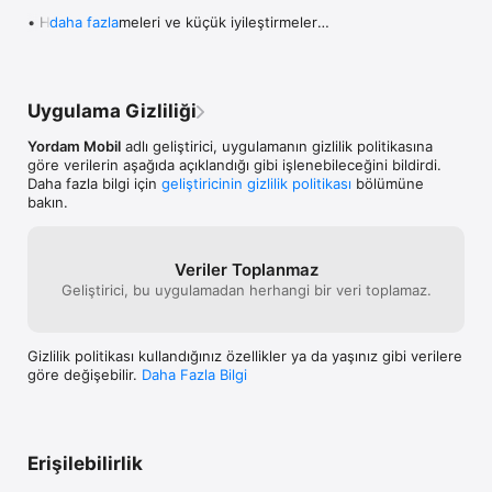
• Hata düzeltmeleri ve küçük iyileştirmeler

daha fazla
Tüm detaylar için uygulama içindeki "Versiyon Notları" 
bölümüne göz atmayı unutmayın!

Uygulama Gizliliği
Bu güncellemeyle ilgili herhangi bir sorunla 
karşılaşırsanız ya da önerileriniz olursa, lütfen bizimle 
Yordam Mobil
adlı geliştirici, uygulamanın gizlilik politikasına
paylaşın. Görüşleriniz bizim için çok değerli!

göre verilerin aşağıda açıklandığı gibi işlenebileceğini bildirdi.
Daha fazla bilgi için
geliştiricinin gizlilik politikası
bölümüne
Sevgiler,

bakın.
Cep Kütüphanem Ekibi
Veriler Toplanmaz
Geliştirici, bu uygulamadan herhangi bir veri toplamaz.
Gizlilik politikası kullandığınız özellikler ya da yaşınız gibi verilere
göre değişebilir.
Daha Fazla Bilgi
Erişilebilirlik