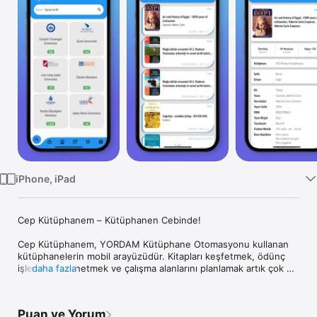
TV
iPhone, iPad
Cep Kütüphanem – Kütüphanen Cebinde!

Cep Kütüphanem, YORDAM Kütüphane Otomasyonu kullanan 
kütüphanelerin mobil arayüzüdür. Kitapları keşfetmek, ödünç 
işlemlerini yönetmek ve çalışma alanlarını planlamak artık çok 
daha fazla
daha kolay!

• Kütüphane kataloğunu tarayın – Kütüphanelerde arama 
Puan ve Yorum
yaparak istediğiniz kitaplara hızlıca ulaşın ve detaylarını 