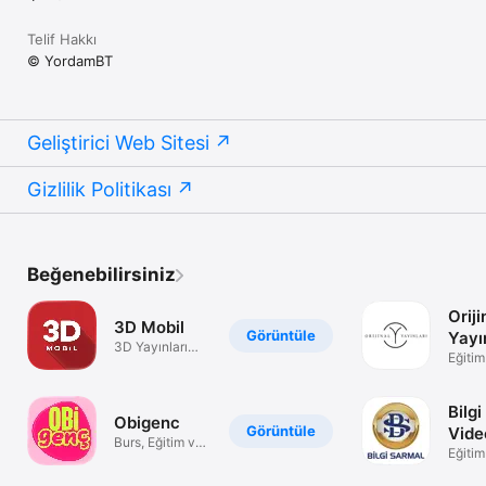
Telif Hakkı
© YordamBT
Geliştirici Web Sitesi
Gizlilik Politikası
Beğenebilirsiniz
Oriji
3D Mobil
Görüntüle
Yayı
3D Yayınları
Vide
Eğitim
mobil
uygulaması
Çöz
Bilg
Obigenc
Görüntüle
Vide
Burs, Eğitim ve
Eğitim
Etkinlikler