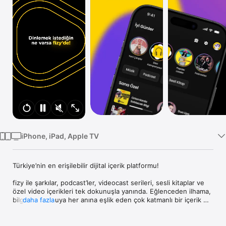
TV
iPhone, iPad, Apple TV
Türkiye’nin en erişilebilir dijital içerik platformu!

fizy ile şarkılar, podcast’ler, videocast serileri, sesli kitaplar ve 
özel video içerikleri tek dokunuşla yanında. Eğlenceden ilhama, 
bilgiden duyguya her anına eşlik eden çok katmanlı bir içerik 
daha fazla
evreni seni bekliyor.

Ücretsiz fizy ile birlikte keşfet:
