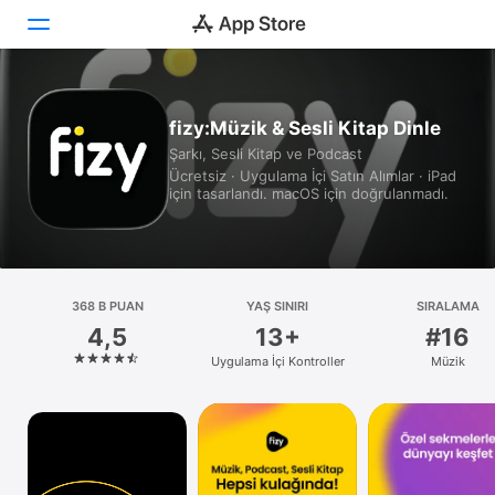
Bugün
fizy:Müzik & Sesli Kitap Dinle
Şarkı, Sesli Kitap ve Podcast
Oyunlar
Ücretsiz · Uygulama İçi Satın Alımlar · iPad
için tasarlandı. macOS için doğrulanmadı.
Uygulamalar
Arcade
Ara
368 B PUAN
YAŞ SINIRI
SIRALAMA
4,5
13+
#16
Platform
Uygulama İçi Kontroller
Müzik
iPhone
iPad
Mac
Watch