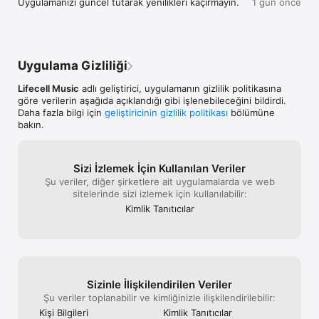
Uygulamanızı güncel tutarak yenilikleri kaçırmayın.
1 gün önce
fazlasının ayrıcalıklı dünyasını keşfet! 

Bizi takip et:

Facebook: facebook.com/fizy

Instagram: instagram.com/fizyofficial

Uygulama Gizliliği
X: x.com/fizy

Lifecell Music
adlı geliştirici, uygulamanın gizlilik politikasına
göre verilerin aşağıda açıklandığı gibi işlenebileceğini bildirdi.
Daha fazla bilgi için
geliştiricinin gizlilik politikası
bölümüne
bakın.
Sizi İzlemek İçin Kullanılan Veriler
Şu veriler, diğer şirketlere ait uygulamalarda ve web
sitelerinde sizi izlemek için kullanılabilir:
Kimlik Tanıtıcılar
Sizinle İlişkilendiri­len Veriler
Şu veriler toplanabilir ve kimliğinizle ilişkilendirilebilir:
Kişi Bilgileri
Kimlik Tanıtıcılar