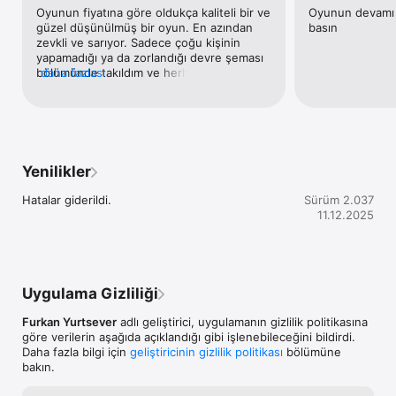
sonu görmek için yalnızca cesaretin ve zekân yeterli olacak.

Oyunun fiyatına göre oldukça kaliteli bir ve 
Oyunun devamı ge
güzel düşünülmüş bir oyun. En azından 
basın
Özellikler

zevkli ve sarıyor. Sadece çoğu kişinin 
yapamadığı ya da zorlandığı devre şeması 
• 2 saati aşkın hikâye tabanlı oynanış

bölümünde takıldım ve herhangi bir yardım 
daha fazlasi
• Aksiyon ve macera dolu 21 bölüm

tuşu bulunmuyor, soru işareti butonu da 
• Çizgi roman kalitesinde Full HD ara sahneler

pek yardımcı olamadı bana. Takıldım o 
• Hikâye odaklı, sürükleyici oyun deneyimi

bölümde.Zevkli bir oyun.
• Hacker, sızma ve gizem temalı senaryo

Desteklenen Diller

Yenilikler
Türkçe

Hatalar giderildi.
Sürüm 2.037
İngilizce

11.12.2025
Korece

Fransızca

İletişim

Uygulama Gizliliği
Fikirleriniz bizim için çok değerli.

İstek ve önerileriniz için:

Furkan Yurtsever
adlı geliştirici, uygulamanın gizlilik politikasına
info@kurgustudios.com

göre verilerin aşağıda açıklandığı gibi işlenebileceğini bildirdi.
Daha fazla bilgi için
geliştiricinin gizlilik politikası
bölümüne
 Bizi Takip Et

bakın.
Web: www.kurgustudios.com
