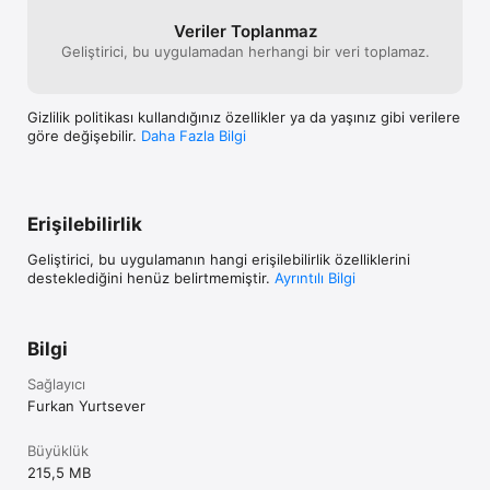
YouTube: www.youtube.com/@kurgustudios3313

Veriler Toplanmaz
Geliştirici, bu uygulamadan herhangi bir veri toplamaz.
Instagram: www.instagram.com/kurgustudios/

bu metni ingilizce fransızca korece ve malezce yaz
Gizlilik politikası kullandığınız özellikler ya da yaşınız gibi verilere
göre değişebilir.
Daha Fazla Bilgi
Erişilebilirlik
Geliştirici, bu uygulamanın hangi erişilebilirlik özelliklerini
desteklediğini henüz belirtmemiştir.
Ayrıntılı Bilgi
Bilgi
Sağlayıcı
Furkan Yurtsever
Büyüklük
215,5 MB