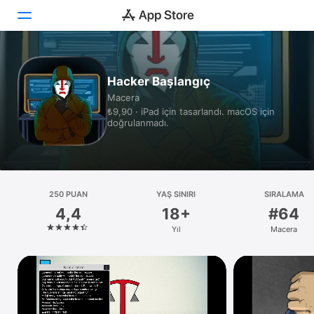
Bugün
Hacker Başlangıç
Macera
Oyunlar
₺9,90 · iPad için tasarlandı. macOS için
doğrulanmadı.
Uygulamalar
Arcade
Ara
250 PUAN
YAŞ SINIRI
SIRALAMA
4,4
18+
#64
Platform
Yıl
Macera
iPhone
iPad
Mac
Watch