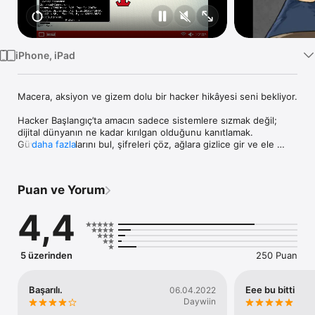
TV
iPhone, iPad
Macera, aksiyon ve gizem dolu bir hacker hikâyesi seni bekliyor.

Hacker Başlangıç’ta amacın sadece sistemlere sızmak değil;

dijital dünyanın ne kadar kırılgan olduğunu kanıtlamak.

Güvenlik açıklarını bul, şifreleri çöz, ağlara gizlice gir ve ele 
daha fazla
geçirdiğin verilerle hikâyenin derinlerine ilerle.

Teknolojinin zaaflarını avantaja çevirerek;

Puan ve Yorum
gizli dosyalar, karanlık şirketler ve örtbas edilen gerçekler 
arasında seçimler yapacaksın.

4,4
Her görev seni bir adım daha ileri taşırken, yaptığın her 
saldırının bir sebebi olduğunu asla unutma.

Bu bir kaos değil, adalet mücadelesi.

5 üzerinden
250 Puan
Çizgi roman tarzında hazırlanan ara sahneler ve güçlü 
senaryosu sayesinde;

kendini gerçekten bir hacker gibi hissetmeye hazır ol.

Başarılı.
Eee bu bitti
06.04.2022
Daywiin
Üç arkadaşın başından geçen bu sürükleyici hikâyede,
