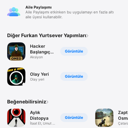
Aile Paylaşımı
Aile Paylaşımı etkinken bu uygulamayı en fazla altı
aile üyesi kullanabilir.
Diğer Furkan Yurtsever Yapımları
Hacker
Görüntüle
Başlangıç
Omed
Aksiyon
Olay Yeri
Görüntüle
Olay yeri
Beğenebilirsiniz
Aylık
Zapt
Görüntüle
Distopya
Osma
İtaat Et, Umut Et
Çatara
ve Tutuklan
suçlu