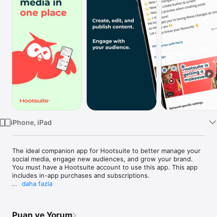
TV
iPhone, iPad
The ideal companion app for Hootsuite to better manage your 
social media, engage new audiences, and grow your brand. 
You must have a Hootsuite account to use this app. This app 
includes in-app purchases and subscriptions.

daha fazla
Stay connected across all your social accounts with Hootsuite! 
Create scroll-stopping content, schedule and publish posts, 
monitor activity and mentions, and manage comments and 
Puan ve Yorum
messages—anywhere, anytime, and all in one app. Plus, make 