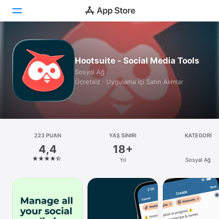
Bugün
Hootsuite - Social Media Tools
Oyunlar
Sosyal Ağ
Ücretsiz · Uygulama İçi Satın Alımlar
Uygulamalar
Arcade
Ara
223 PUAN
YAŞ SINIRI
KATEGORI
4,4
18+
Platform
Yıl
Sosyal Ağ
iPhone
iPad
Mac
Watch