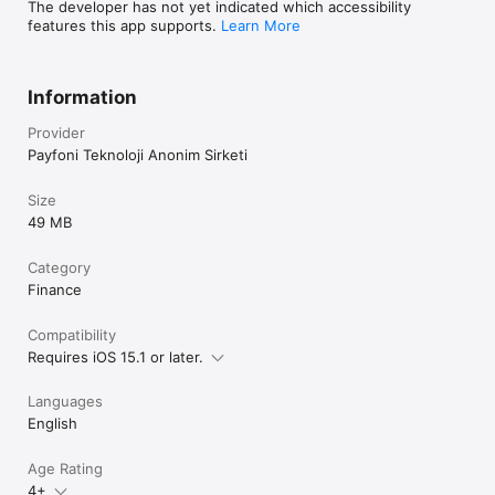
The developer has not yet indicated which accessibility
features this app supports.
Learn More
Information
Provider
Payfoni Teknoloji Anonim Sirketi
Size
49 MB
Category
Finance
Compatibility
Requires iOS 15.1 or later.
Languages
English
Age Rating
4+