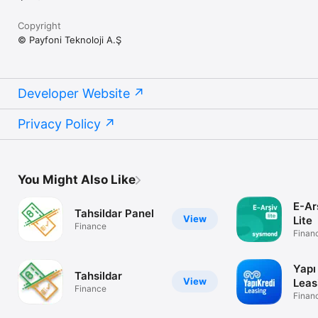
Copyright
© Payfoni Teknoloji A.Ş
Developer Website
Privacy Policy
You Might Also Like
E-Ar
Tahsildar Panel
View
Lite
Finance
Finan
Yapı
Tahsildar
View
Leas
Finance
Finan