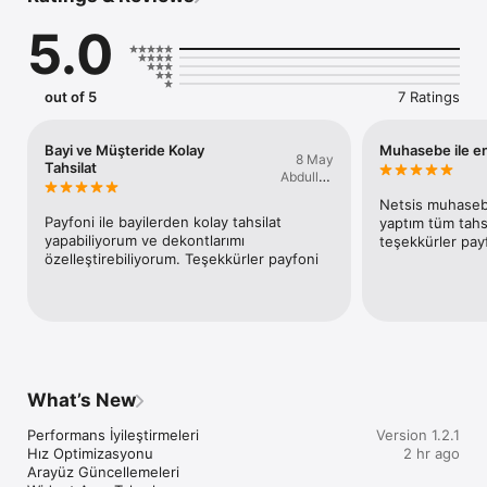
5.0
out of 5
7 Ratings
Bayi ve Müşteride Kolay
Muhasebe ile en
8 May
Tahsilat
Abdullah
Öze
Netsis muhaseb
Payfoni ile bayilerden kolay tahsilat 
yaptım tüm tahsil
yapabiliyorum ve dekontlarımı 
teşekkürler pay
özelleştirebiliyorum. Teşekkürler payfoni
What’s New
Performans İyileştirmeleri 

Version 1.2.1
Hız Optimizasyonu 

2 hr ago
Arayüz Güncellemeleri
