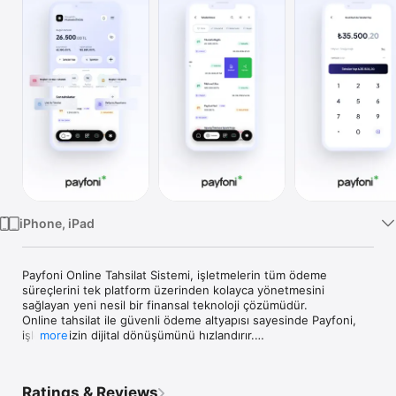
TV
iPhone, iPad
Payfoni Online Tahsilat Sistemi, işletmelerin tüm ödeme 
süreçlerini tek platform üzerinden kolayca yönetmesini 
sağlayan yeni nesil bir finansal teknoloji çözümüdür.

Online tahsilat ile güvenli ödeme altyapısı sayesinde Payfoni, 
işletmenizin dijital dönüşümünü hızlandırır.

more
Küçük işletmelerden büyük markalara kadar her ölçekte firma 
için esnek çözümler sunan Payfoni, finansal işlemlerinizi 
sadeleştirir ve kontrolü tamamen size bırakır.
Ratings & Reviews