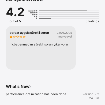
mutabakat ve ödeme gibi affiliate süreçlerin tamamını hızlı ve 
kolay bir şekilde yürütmek üzere geliştirilmiştir.
4.2
out of 5
5 Ratings
berbat uygula sürekli sorun
22/01/2025
merveaysl
hiçbegenmedim sürekli sorun çıkarıyolar
What’s New
performance optimization has been done
Version 2.2
24 Jun