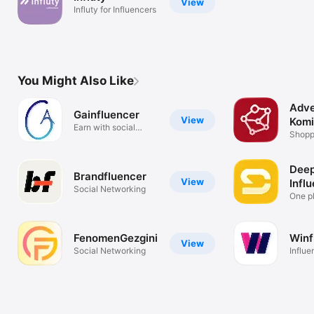
View
Influty for Influencers
You Might Also Like
Adve
Gainfluencer
View
Komi
Earn with social
İade
Shopp
media
Deep
Brandfluencer
View
Infl
Social Networking
One pl
needs
FenomenGezgini
Winf
View
Social Networking
Influe
Platf