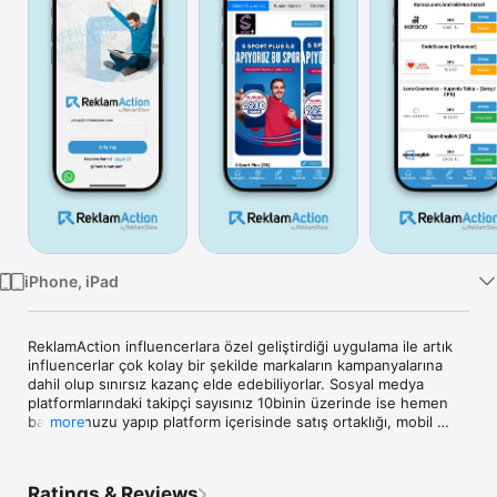
TV
iPhone, iPad
ReklamAction influencerlara özel geliştirdiği uygulama ile artık 
influencerlar çok kolay bir şekilde markaların kampanyalarına 
dahil olup sınırsız kazanç elde edebiliyorlar. Sosyal medya 
platformlarındaki takipçi sayısınız 10binin üzerinde ise hemen 
başvurunuzu yapıp platform içerisinde satış ortaklığı, mobil 
more
indirme ve lead-gen tarzı kampanaları paylaşarak kazanç 
sağlamaya başlayabilirsiniz. ReklamAction Viral sosyal medya 
yayıncıları için kampanya başvurusu, görsel ve link oluşturma, 
Ratings & Reviews