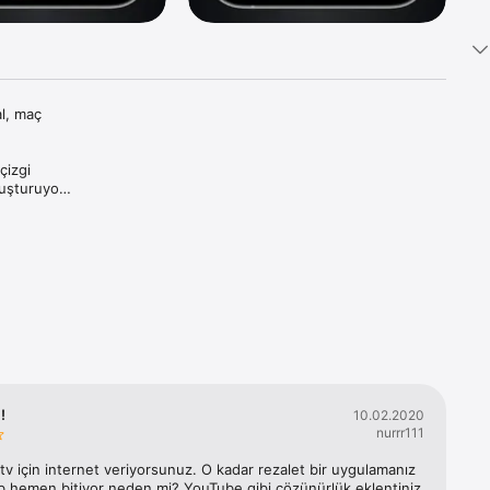
l, maç 
izgi 
uşturuyor.

 
!
10.02.2020
CL, 
nurrr111
e daha 
v için internet veriyorsunuz. O kadar rezalet bir uygulamanız 
b hemen bitiyor neden mi? YouTube gibi çözünürlük eklentiniz 