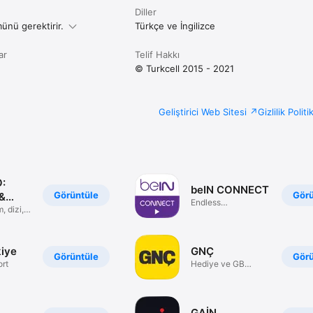
omatik yenileme özelliği kapatılmadıkça aylık olarak yenilenir. iTunes hesa
Diller
r aylık üyelik bedeli kadar ücretlendirilir. Otomatik yenileme hizmetini iste
arından kapatabilirsin. Üyelik alınmış ay için iptal yapılamamaktadır, üyel
ünü gerektirir.
Türkçe ve İngilizce
ar
Telif Hakkı
© Turkcell 2015 - 2021
Geliştirici Web Sitesi
Gizlilik Politi
O:
beIN CONNECT
Görüntüle
Görü
 &
Endless
, dizi,
Entertainment
iye
GNÇ
Görüntüle
Görü
rt
Hediye ve GB
Kazan!
GAİN