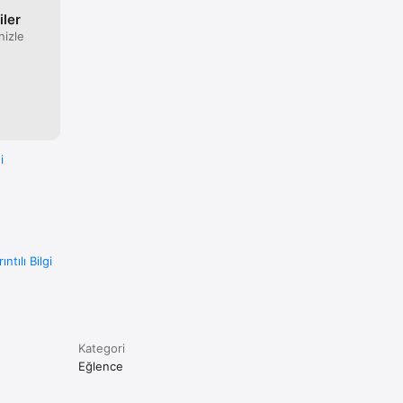
iler
n gibi 
nizle
ların 
i
alığıyla 
ans Ligi 
yat 
ıntılı Bilgi
ın 
ki 
Kategori
Eğlence
n 
 üyelik 