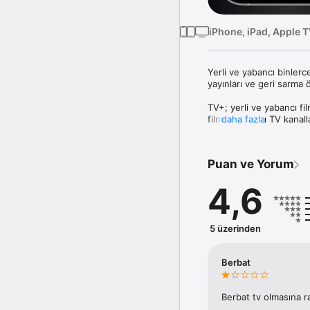
iPhone, iPad, Apple 
Yerli ve yabancı binlerce
yayınları ve geri sarma öz
TV+; yerli ve yabancı fi
filmlerin, canlı TV kanal
daha fazla
Tek yapman gereken TV+ 
eğlence… Tüm içerikler i
Puan ve Yorum
TV+ Dünyasında Seni Nel
4,6
HBO Max tüm içerikleriyl
Apple TV’nin orijinal fil
5 üzerinden
Seçili Tabii orijinal dizile
En kaliteli AMC / Paramou
Berbat
S Sport ile La Liga, Ser
Avrupa Ligi, Konferans L
pek çok spor müsabakası
Berbat tv olmasına r