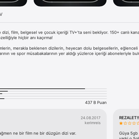
TV
 dizi, film, belgesel ve çocuk içeriği TV+'ta seni bekliyor. 150+ canlı kana
elliğiyle hiçbir anı kaçırma!

lmlerin, merakla beklenen dizilerin, heyecan dolu belgesellerin, eğlenceli ç
larının ve spor müsabakalarının yer aldığı yüzlerce içeriği aboneleriyle bul
uygulamasını indirmek ve tek tıkla abonelik oluşturmak! Film, dizi, spor,
çin TV+ sana yeter! 

er Bekliyor?

e TV+’ta! HBO Max’ın zengin arşivine TV+ üzerinden erişebilirsin. 

m arşivinden seçili 25 özel film 2026 yılı boyunca sadece TV+’ta.

437 B Puan
rini TV+’tan izleyebilirsin. 

nt dizilerini TV+ ayrıcalığıyla takip edebilirsin. 

REZALET!!
24.08.2017
ie A, NBA, EuroLeague, UFC, MotoGP karşılaşmaları, tabii Spor ile seçili U
kerimreis
igi ve FA Cup maçları, Eurosport ile tenis organizasyonları, olimpiyatlar v
 TV+’ta seni bekliyor. 

ağmen ne bir film ne bir düzgün dizi var.
Güya 5gb t
varki o 5g