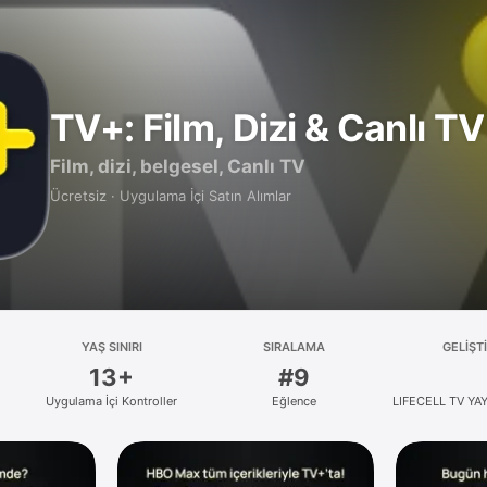
TV+: Film, Dizi & Canlı TV
Film, dizi, belgesel, Canlı TV
Ücretsiz · Uygulama İçi Satın Alımlar
YAŞ SINIRI
SIRALAMA
GELIŞTI
13+
#9
Uygulama İçi Kontroller
Eğlence
LIFECELL TV YAY
HIZMETLERI ANO