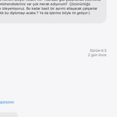
l mühendisleriniz var çok merak ediyorum?  Çözünürlüğü 
izleyemiyoruz. Bu kadar basit bir ayrıntı atlayacak çalışanlar 
onka 
dı bu diplomayı acaba ? Ya da işlerine böyle mi geliyor:)
us gibi 
 en iyi 
, Giant, 
tüphane 
Sürüm 6.5
2 gün önce
pinoff 
nes Who 
n.
Last of 
us, İlk ve 
dresin 
iştiricinin