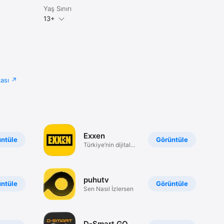
bın üyelik 
Yaş Sınırı
diğin 
ik ay 
13+
kası
Exxen
ntüle
Görüntüle
Türkiye’nin dijital
platformu
puhutv
ntüle
Görüntüle
Sen Nasıl İzlersen
D-Smart GO