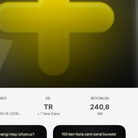
RICI
DIL
BÜYÜKLÜK
TR
240,8
IN VE ICERIK
+ 1 Tane Daha
MB
NIM SIRKETI