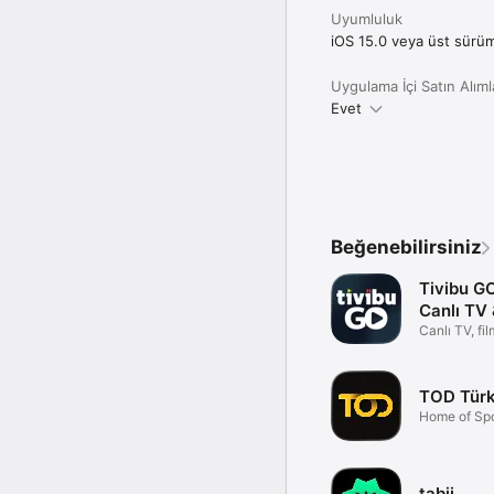
bitimine 24 saat kala ot
Uyumluluk
bitimine 24 saat kala, bi
zaman iTunes hesap ayarl
iOS 15.0 veya üst sürüm
Uygulama İçi Satın Alıml
Evet
Beğenebilirsiniz
Tivibu G
Canlı TV
Filmler
Canlı TV, film
maç izle
TOD Türk
Home of Spo
tabii