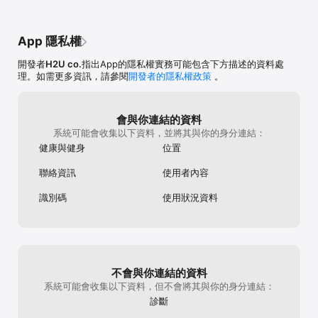
最完整健行登山路線與活動資料庫

App 隱私權
可查看健行筆記網站上全台最完整登山健行路線資料庫以及戶外活
動，是登山健行時的好幫手。

開發者
H2U co.
指出App的隱私權實務可能包含下方描述的資料處
理。如需更多資訊，請參閱
開發者的隱私權政策
。
特點：

記錄你登山健行軌跡的總里程與總時間

紀錄個人登山健行軌跡紀錄、沿途可打卡、標點與拍照並可搭配照片
會與你連結的資料
或每月臺灣特有種植物分享成就

系統可能會收集以下資料，並將其與你的身分連結：
紀錄軌跡時沿途所拍之照片可保留於APP內以及手機中

健康與健身
位置
可由健行筆記網站GPX資料庫、路線資料庫、外部匯入他人紀錄之軌
跡

聯絡資訊
使用者內容
可同時匯入他人紀錄與記錄自己的軌跡

可製作五種離線地圖

識別碼
使用狀況資料
查看全台戶外活動資訊

查看健行筆記全台登山健行路線資訊

參加線上各式主題健行，專屬主題相框與打卡圖示

注意事項

不會與你連結的資料
手機GPS雖然能增加在戶外活動的安全，但僅供輔助使用，登山需依
實際狀況判斷處置，以免發生危險，並自負風險。行進間切勿查看手
系統可能會收集以下資料，但不會將其與你的身分連結：
機，需查看手機時，應於安全地點並停下腳步。
診斷