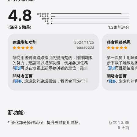
行筆記網站路線資料庫中找尋想去的路線軌跡。此外，可直接在線上
4.8
隨時轉換五種地圖以對應航跡，非常方便！

紀錄軌跡

(滿分 5 顆星)
1.3萬則評分
可以紀錄個人登山健行軌跡、標註打卡點與沿途拍照及分享自己的登
山健行成就，並可在地圖上同時顯示自己與匯入他人的軌跡，以確保
走在正確的軌跡上。此外，你所記錄的每條軌跡資訊如時間、里程、
建議增加功能
很實用很感恩
2024/11/25
總上升、總下降會統計在個人成就可供分享，並可搭配「每月一臺灣
aaaaqqdd
特有種手繪植物」呈現。

剛使用後覺得路線指引的蠻清楚的，謝謝團隊
第一次爬山用離
製作離線地圖使用

的努力，建議可以增加功能，例如參加任務
步下載了離線地
時，可以在地圖上顯示參與者的定位，雖然路
更多
心，而且最後還
更多
可使用魯地圖、經建三版地圖、Google地形圖、OSM地圖、日治地
線規劃很清楚，若可以顯示其他人的話，就可
記錄覺得非常漂
開發者回覆
開發者回覆
形圖製作離線地圖，供無網路訊號之離線使用。地圖範圍可直接以軌
以知道彼此會比較安心，也可藉此結交同好謝
歡！！
您好，謝謝您的建議回饋，我們會再進行評估
更多
您好，謝謝您的
更多
跡涵蓋範圍、或是自訂範圍下載。 

謝🙏
調整並反應給開發團隊，山友們的評價與回饋
隊是最大的助力
是健行團隊最大的動力了，謝謝。
參加線上健行活動

各式線上主題健行活動，使用專屬設計的主題相框與打卡點、及蒐集
獨特線上健行徽章，分享自己的健行成就。

新功能
雲端保存與分享

* 優化部分操作流程，提升整體使用體驗。
版本 1.3.39
5 天前
你的登山健行軌跡，於紀錄後可直接上傳至健行筆記GPX軌跡資料庫
保存並可分享，成為其他人在規劃路線上的幫助。
