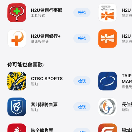
H2U健康行事曆
H2U
檢視
工具程式
健康
H2U健康銀行+
H2U
檢視
健康與健身
健康
你可能也會喜歡
TAIP
CTBC SPORTS
檢視
MAR
運動
臺北
富邦悍將售票
長佳
檢視
運動
運動
味全龍售票
福城