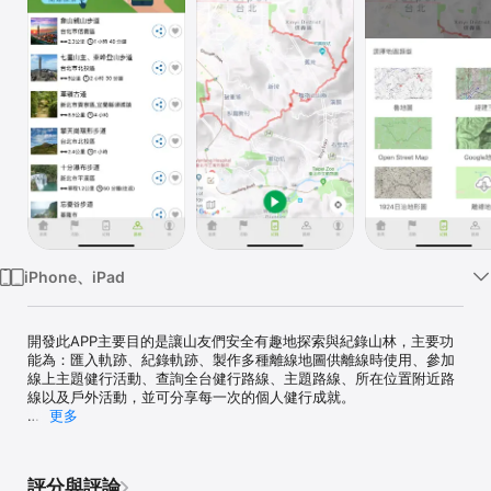
Watch
TV
iPhone、iPad
開發此APP主要目的是讓山友們安全有趣地探索與紀錄山林，主要功
能為：匯入軌跡、紀錄軌跡、製作多種離線地圖供離線時使用、參加
線上主題健行活動、查詢全台健行路線、主題路線、所在位置附近路
線以及戶外活動，並可分享每一次的個人健行成就。

更多
探索與匯入使用登山健行路線軌跡

發掘各方山友的登山健行路線，可直接搜尋並匯入他人於健行筆記網
評分與評論
站GPX軌跡資料庫上傳之軌跡、或由其它地方開啟之GPX、或者由健