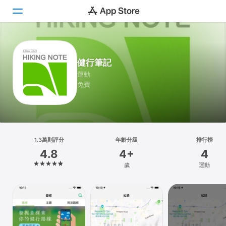
Today
健行筆記
遊戲
運動
免費
App
Arcade
搜尋
1.3萬則評分
年齡分級
排行榜
4.8
4+
4
平台
歲
運動
iPhone
iPad
Mac
Vision