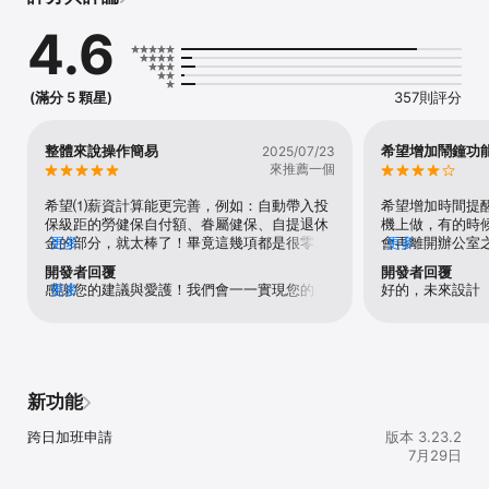
* 多重定位打卡、防舞弊機制

4.6
* 補打卡與異常審核流程

* 排班、假單、加班一站整合

* 公告推播、即時通知

* 雲端報表、即時分析

(滿分 5 顆星)
357則評分
刷點 SwipePoint — 精準、安全、省時的行動考勤首選！

整體來說操作簡易
希望增加鬧鐘功
2025/07/23
【服務條款】

來推薦一個
https://swipepoint.app/tos.php

希望⑴薪資計算能更完善，例如：自動帶入投
希望增加時間提
【隱私聲明】

保級距的勞健保自付額、眷屬健保、自提退休
機上做，有的時
https://swipepoint.app/privacy.php
金的部分，就太棒了！畢竟這幾項都是很零碎
更多
會再離開辦公室
更多
的小金額，光是核對就很傷眼了！⑵值班功能
補打卡，實在很
開發者回覆
開發者回覆
設為開啟與不開啟，便於一般辦公室同仁打
感謝您的建議與愛護！我們會一一實現您的願
更多
好的，未來設計
卡，不用再按略過。⑶讓員工能自行查閱薪資
望。
組成。以上感謝。
新功能
跨日加班申請
版本 3.23.2
7月29日