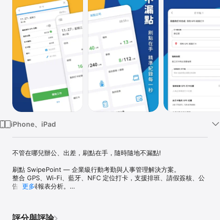
Watch
TV
iPhone、iPad
不管在哪兒辦公、出差，刷點在手，隨時隨地不漏點!

刷點 SwipePoint — 企業級行動考勤與人事管理解決方案。

整合 GPS、Wi-Fi、藍牙、NFC 定位打卡，支援排班、請假簽核、公
告推播與報表分析。

更多
無論員工在辦公室、居家或外勤，都能輕鬆完成打卡與簽核。

系統資料雲端加密、即時同步，為企業打造安全、高效的智慧出勤管
理平台。

評分與評論
主要特色：
