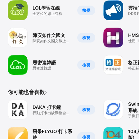
LOL學習在線
雲端
檢視
全方位的線上課程
DDS
理
陳安如作文國文
HM
檢視
陳安如作文國文線上課
使用 
程
補課
思密達韓語
格正
檢視
思密達韓語
格正
你可能也會喜歡
Swi
DAKA 打卡鐘
檢視
系統
行動打卡出缺勤整合平
手機
台
款、
打卡A
飛果FLYGO 打卡系
10
檢視
統
版)