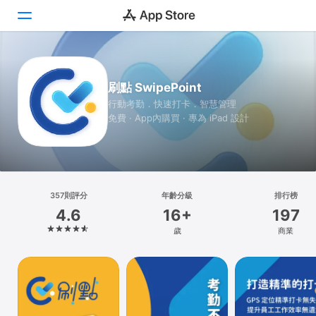
Today
刷點 SwipePoint
遊戲
行動考勤．快速打卡．智慧管理
免費 · App內購買 · 專為 iPad 設計
App
Arcade
搜尋
357則評分
年齡分級
排行榜
4.6
16+
197
平台
歲
商業
iPhone
iPad
Mac
Vision