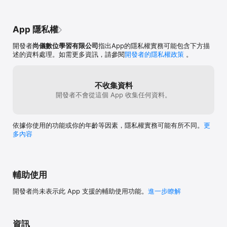
的聖物 (如：宙斯的閃電火、阿波羅的黃金馬車、赫拉的花葉王冠、
戴歐尼修斯的酒杯…等等)。七種魔王關，共有七種聖物，闖關次數不
限，每種聖物的數量也可累積在「圖鑑」唷！

App 隱私權
開發者
尚儀數位學習有限公司
指出App的隱私權實務可能包含下方描
您是學生嗎？請向貴校圖書館表達想要使用本APP的意願，由圖書館
述的資料處理。如需更多資訊，請參閱
開發者的隱私權政策
。
來申請試用。

您是成人嗎？請向各縣市公立圖書館表達想要使用本APP的意願，由
圖書館來申請試用。(您必須擁有該縣市圖書館的讀者證)

不收集資料
如果您有任何問題或需求，歡迎連繫播種者公司:

開發者不會從這個 App 收集任何資料。
電話:(02)2732-0798 轉10、20、30

信箱:marketing@appleseed.com.tw

依據你使用的功能或你的年齡等因素，隱私權實務可能有所不同。
更
多內容
image: Freepik.com
輔助使用
開發者尚未表示此 App 支援的輔助使用功能。
進一步瞭解
資訊