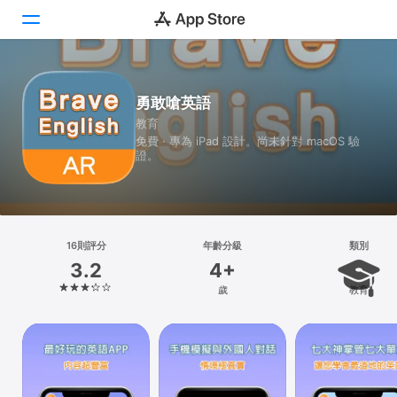
Today
勇敢嗆英語
教育
遊戲
免費 · 專為 iPad 設計。尚未針對 macOS 驗
證。
App
Arcade
搜尋
16則評分
年齡分級
類別
3.2
4+
平台
歲
教育
iPhone
iPad
Mac
Vision