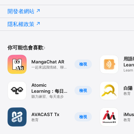
開發者網站
隱私權政策
你可能也會喜歡
用語
MangaChat AR
檢視
Lear
一起來認識情緒、聊聊
Learn 
心情吧
speak
Atomic
白陽
檢視
Learning：每日英
教育
文
聽力練習、每天進步
AVACAST Tx
iMu
檢視
教育
教育