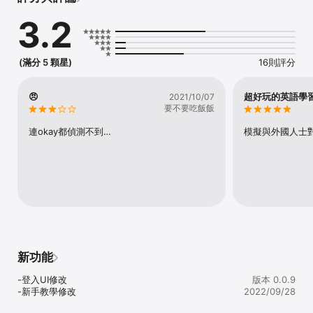
3.2
►七大真實情境，讓您學會最道地的句型及內容

一. 翱翔天際篇：機票訂購、簽證面談、在機場、在機艙、入境通關、
行李問題

二. 四通八達篇：市區巴士及長途巴士、火車及地鐵、計程車及優步、
(滿分 5 顆星)
16則評分
自駕租車、問路、包車觀光

三. 他鄉入夢篇：預訂客房、辦理入住、與櫃台溝通、與民宿溝通、辦
理退房 

😠
超好玩的英語學
2021/10/07
四. 美食休閒篇：電話訂位、在速食店、西餐廳點餐、在酒吧、結帳與
要不要吃飯飯
小費、看電影及星巴克

五. 遊山玩水篇：當地觀光行程、購買門票、租語音導覽、觀賞表演、
連okay都偵測不到…
模擬與外國人士
戶外活動、在遊樂園、拍照留念

六. 滿載而歸篇：兌換外幣、血拼購物、詢問店員、免稅退稅、討價還
價

七. 居安思危篇：遇到小麻煩、在藥局時、在醫院時、護照遺失、錢財
遺失

►語音辨識系統及星星數

每一課的Challenge完成後，語音辨識系統將依照自己的表現給予星
星數，總分平均為Good / Great / Excellent：分別獲得1顆星、2顆
星、3顆星。每課皆可不限次數練習對話，星星數即可累積在「圖鑑」
新功能
裡。未來可憑星星數量，參加抽獎活動！

-登入UI修改

版本 0.0.9
►魔王關及聖物圖鑑

-新手教學修改
2022/09/28
每一單元之下所有課程的Challenge都完成後，即可進入大神掌管的
魔王關，大神將隨機出數道題目，若都通過語音辨識，即可抓取大神