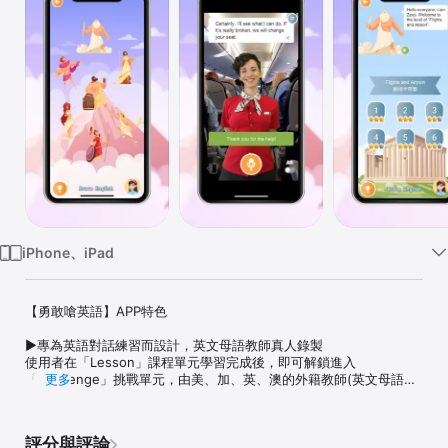
Watch
TV
iPhone、iPad
【勇敢嗆英語】APP特色

►專為英語對話練習而設計，英文母語教師真人錄製

使用者在「Lesson」課程單元學習完成後，即可解鎖進入
「Challenge」挑戰單元，由美、加、英、澳的外籍教師(英文母語人
更多
士)拍攝對話影片，並搭配國外照片背景，使用者只要有一支手機，即
可模擬與外國人對話的情境，並由語音辨識得知自己口說發音的程
度。不開口說英語，挑戰單元就無法進行！有效吸引使用者勇敢開
評分與評論
口。
