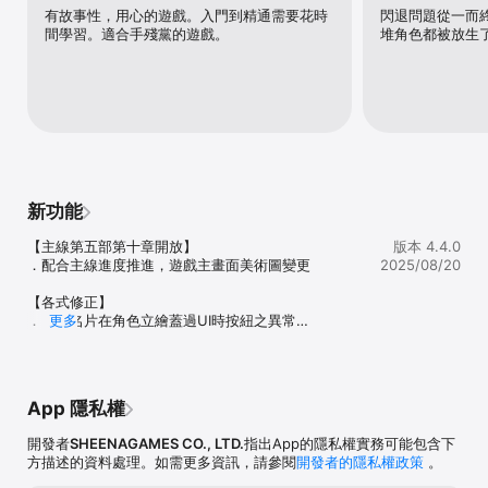
利用掉落的碎片可以強化技能並讓角色提升星等。

有故事性，用心的遊戲。入門到精通需要花時
閃退問題從一而
間學習。適合手殘黨的遊戲。
堆角色都被放生
招募最喜愛的角色

每個角色都有獨特的背景故事，以及效果各異的強力技能，收集角色
來發掘他們之間的愛恨情仇。

蒐集書頁，揭開境界之詩

獨特詩歌系統，用詩歌魔法扭轉戰局！

【分級資訊】

本遊戲情節涉及性（輕微裸露）、暴力、不當言語、虛擬戀愛或結婚
新功能
之情節，依遊戲軟體分級管理辦法分類為輔 15級，內另有提供購買虛
擬遊戲幣、物品等付費服務。請注意使用時間，避免沈迷於遊戲。
【主線第五部第十章開放】

版本 4.4.0
．配合主線進度推進，遊戲主畫面美術圖變更

2025/08/20
【各式修正】

．團長名片在角色立繪蓋過UI時按紐之異常

更多
．在大壓制戰中所使用的後衛，若進行昇華、覺醒、轉
職後無法移除後衛之異常

．在戰場中角色變身時，無法獲得音律加成的問題

．武器詳細介面，長按武器技能顯示框會蓋過角色之異
App 隱私權
常

．武器詳細介面，角色蓋過寶石顯示圖層之異常

開發者
SHEENAGAMES CO., LTD.
指出App的隱私權實務可能包含下
方描述的資料處理。如需更多資訊，請參閱
開發者的隱私權政策
。
【最佳化調整】

．在戰場中顯示角色實際剩餘的行動次數，顯示於待機