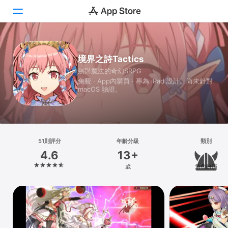
Today
境界之詩Tactics
劍與魔法的奇幻SRPG
遊戲
免費 · App內購買 · 專為 iPad 設計。尚未針對
macOS 驗證。
App
Arcade
搜尋
51則評分
年齡分級
類別
4.6
13+
平台
歲
角色扮演
iPhone
iPad
Mac
Vision