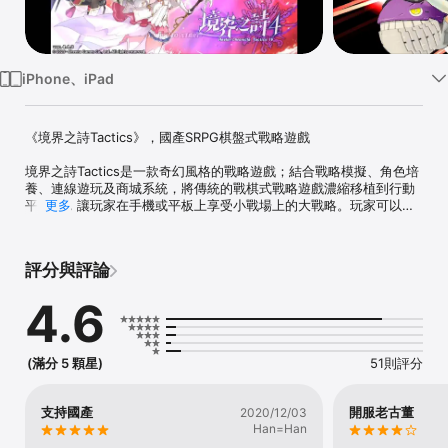
Watch
TV
iPhone、iPad
《境界之詩Tactics》，國產SRPG棋盤式戰略遊戲

境界之詩Tactics是一款奇幻風格的戰略遊戲；結合戰略模擬、角色培
養、連線遊玩及商城系統，將傳統的戰棋式戰略遊戲濃縮移植到行動
平台上，讓玩家在手機或平板上享受小戰場上的大戰略。玩家可以在
更多
商城抽取新角色加入隊伍，或取得各種華麗的強力技能裝備，再派遣
角色出戰賺取經驗值升級；也可以在遊戲中結交好友，召喚角色互相
增援，一同挑戰更困難的關卡以獲取豐厚的報酬。遊戲同時也提供眾
評分與評論
多支線任務，豐富的劇情讓玩家能更深入了解自己喜愛角色的個性與
背景故事。

4.6
仔細思考，步步為營

善用戰場的地形，針對敵方弱點屬性，並利用陣型做出華麗combo。

(滿分 5 顆星)
51則評分
組成最強大的隊伍

獨特職業與近百種技能，搭配出繁複組合，在瞬息萬變的戰場努力生
存。

支持國產
開服老古董
2020/12/03
Han=Han
收集素材，強化能力
