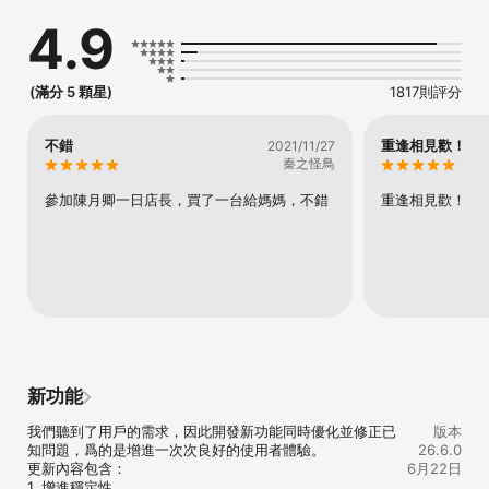
* 限時好康即時推播，會員獨享專屬優惠

4.9
* 隨時上網購物超方便，食尚生活不設限

* 官方購物網，線上購物更安心

-------------

(滿分 5 顆星)
1817則評分
歡迎隨時關注 

大侑Diet-U 官方臉書

https://www.facebook.com/dietu.tw

不錯
重逢相見歡！
2021/11/27
秦之怪鳥
大侑Diet-U 官方Instagram

https://www.instagram.com/diet.u/

參加陳月卿一日店長，買了一台給媽媽，不錯
重逢相見歡！
大侑Diet-U 官方Youtube

http://www.youtube.com/user/VitamixTW
新功能
我們聽到了用戶的需求，因此開發新功能同時優化並修正已
版本
知問題，爲的是增進一次次良好的使用者體驗。

26.6.0
更新內容包含：

6月22日
1. 增進穩定性
