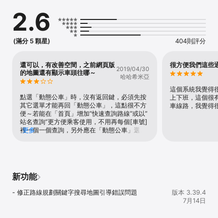
議。

2.6
5. 提供景點查詢,公車旅遊最便利

6. 結合Google地圖,標示站牌位置.

公車資料來源:臺南市交通局

(滿分 5 顆星)
404則評分
程式服務所須之存取權如下：

1.  定位服務：即時位置訊息(iBeacon)、附近站牌等功能須使用定位
資料

還可以，有改善空間，之前網頁版
很方便我們這些
2019/04/30
2. 藍牙連線資訊：即時位置訊息(iBeacon)功能需設備藍牙裝置使用
的地圖還有顯示車頭往哪～
哈哈希米亞
權限

3. 相機/相簿：虛擬站牌功能(掃描QRCode後取得資訊)須使用相機進
這個系統我覺得
行掃描
點選「動態公車」時，沒有返回鍵，必須先按
上下班，這個很
其它選單才能再回「動態公車」，這點很不方
車線路，我覺得
便～若能在「首頁」增加”快速查詢路線”或以”
站名查詢”更方便乘客使用，不用再每個[車號]
裡一個一個查詢，另外應在「動態公車」選單
更多
的「經過路線」裡的返程和去程路線，每項都
備註是往火車站的南站或是北站，這樣不只市
民清楚，連遊客搭火車或者轉運巴士都能一目
瞭然。
新功能
- 修正路線規劃關鍵字搜尋地圖引導錯誤問題
版本 3.39.4
7月14日