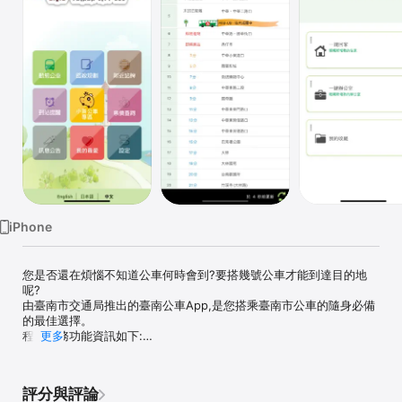
Watch
TV
iPhone
您是否還在煩惱不知道公車何時會到?要搭幾號公車才能到達目的地
呢?

由臺南市交通局推出的臺南公車App,是您搭乘臺南市公車的隨身必備
的最佳選擇。

程式服務功能資訊如下:

更多
1. 貼心的快速查詢介面,一手迅速找到查詢之路線 。

2. 提供臺南市公車即時動態資訊,更新最即時。

3. 我的最愛路線收納功能。

評分與評論
4. 提供公車行前規劃功能,依照您目前GPS所在位置提供最佳的搭乘建