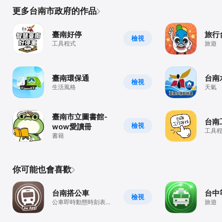
更多台南市政府的作品
臺南好停
旅行
檢視
工具程式
旅遊
臺南環保通
台南
檢視
生活風格
天氣
臺南市立圖書館-
台南
檢視
wow愛讀冊
工具
書籍
你可能也會喜歡
台南搭公車
台中
檢視
公車即時動態時刻表查
旅遊
詢