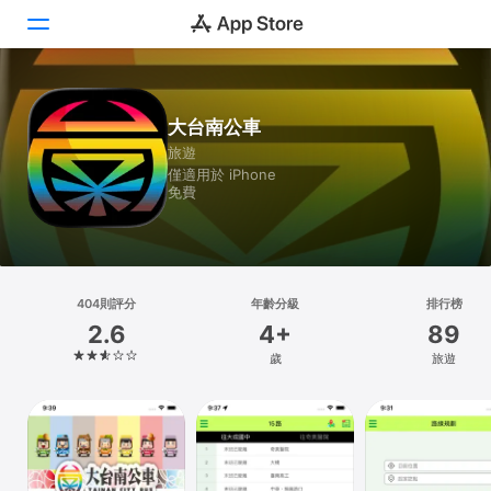
Today
大台南公車
旅遊
遊戲
僅適用於 iPhone
免費
App
Arcade
搜尋
404則評分
年齡分級
排行榜
2.6
4+
89
平台
歲
旅遊
iPhone
iPad
Mac
Vision