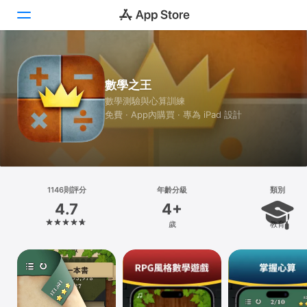
Today
數學之王
遊戲
數學測驗與心算訓練
免費 · App內購買 · 專為 iPad 設計
App
Arcade
搜尋
1146則評分
年齡分級
類別
4.7
4+
平台
歲
教育
iPhone
iPad
Mac
Vision