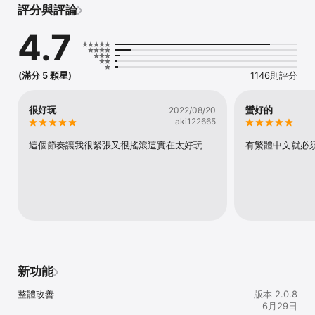
評分與評論
功能:

4.7
• 老少皆宜，適合全家同樂

• 多元挑戰，提升心算速度

• 收集星星與成就，挑戰排行榜

• 加減法可免費開始——一次性購買解鎖全部內容
(滿分 5 顆星)
1146則評分
很好玩
蠻好的
2022/08/20
aki122665
這個節奏讓我很緊張又很搖滾這實在太好玩
有繁體中文就必
新功能
整體改善
版本 2.0.8
6月29日