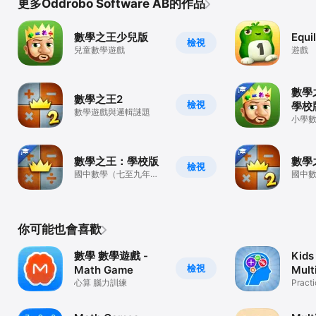
更多Oddrobo Software AB的作品
數學之王少兒版
Equil
檢視
兒童數學遊戲
遊戲
數學
數學之王2
檢視
學校
數學遊戲與邏輯謎題
小學
級）
數學之王：學校版
數學
檢視
國中數學（七至九年
國中
級）
級）
你可能也會喜歡
數學 數學遊戲 -
Kids
檢視
Math Game
Mult
心算 腦力訓練
Mat
Pract