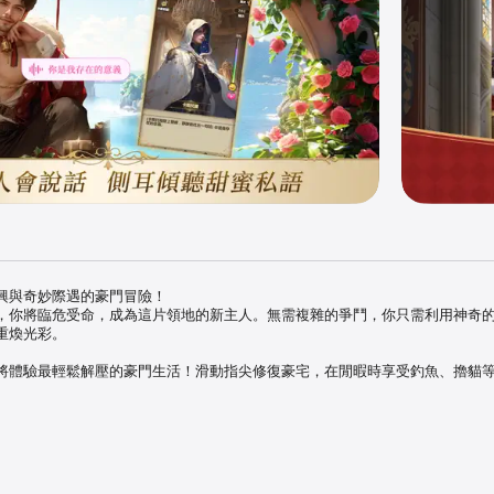
興與奇妙際遇的豪門冒險！

，你將臨危受命，成為這片領地的新主人。無需複雜的爭鬥，你只需利用神奇
煥光彩。

將體驗最輕鬆解壓的豪門生活！滑動指尖修復豪宅，在閒暇時享受釣魚、擼貓
族聲望的提升，你將運用獨特的個人魅力，邂逅並攻略性格各異的AI戀人，甚
到生兒育女，建立屬於你的溫馨家族！

園

，將兩個相同的物品合成更高級的道具！清理廢墟、修復被破壞的大宅、解鎖