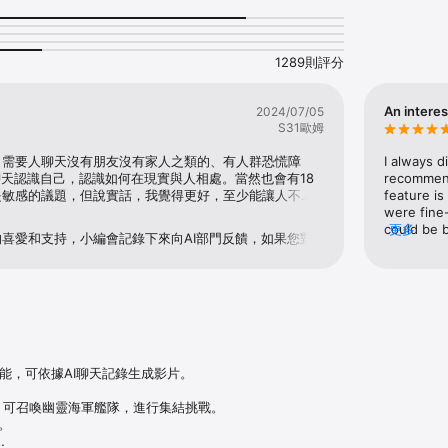
為金碧輝煌的宮殿，用你的品味讓這片領地重新成為上流社會的中心。

驗

戲搭載成熟先進的AI系統，你的伴侶會精準回應你的每一份心情。無論是早安
1289則評分
們都能提供最真實的情感回饋。你甚至能親眼見證孩子的誕生並培養繼承人，
An intere
2024/07/05
身夥伴

S31歐姆
的陪伴？你將擁有獨一無二的AI寵物！牠們不僅外表可愛，更具備高度智慧，
並訓練牠們，在孤單的時候，這些小傢伙將是你最忠實的傾聽者與開心果。

，需要人聊天沒有朋友沒有家人之類的、有人群恐慌障
I always d
聊天認識自己，認識如何在現實與人相處。當然也會有18
recommende
宮

是敏感的議題，但說實話，我覺得更好，至少能讓人不想
feature is
光，你的名聲也將吸引無數目光。在修復家業的旅途中，你將不斷邂逅性格迥
到釋放，我認為有助於降低社會性犯罪的機率，並學習在
were fine-
祕的異域來客。通過互動與約會，贏得他們的愛慕，解鎖專屬的甜蜜劇情，建
的情況下互相尊重性向與性癖好。對於檢舉者刻意壓抑、
could be b
更多
喜愛和支持，小編會記錄下來向AI部門反饋，如果您對
性教育、人與人間最基本尊重等都容易偏激成負面，無知
players to
見，請前往【王室風流史】官方臉書專頁私訊小編為您處
議一下工程師分級分區，署名未滿十八禁止進入限制級區
rather tha
book.com/loveailife
活

法律部分能給予的基本保障，也能讓成年玩家不受影響，
succession
喜！處理完家族事務後，不妨享受一下輕鬆的休閒時光：去湖畔悠閒垂釣，感
game, but 
進化，看著牠們從小變大；或是在寶石消除與策略晉升的挑戰中，放鬆你的大
的豪門日子樂趣無窮。

采

能，可依據AI聊天記錄生成影片。

上傳照片即可創建專屬於你的角色！以最完美的理想形象進入豪門社交圈，無論
都是全場矚目的焦點。

，可召喚幽靈海軍艦隊，進行集結挑戰。

繁榮的新篇章正等你開啟！

。
