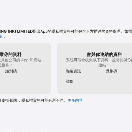
》，滑動指尖，邂逅真愛，建立屬於你的傳奇家業！
NG (HK) LIMITED
指出App的隱私權實務可能包含下方描述的資料處理。如
策
。
蹤你的資料
會與你連結的資料
其他公司的 App 和網站
系統可能會收集以下資料，並將其與你
追蹤你：
連結：
識別碼
聯絡資訊
識別碼
診斷
年齡等因素，隱私權實務可能有所不同。
更多內容