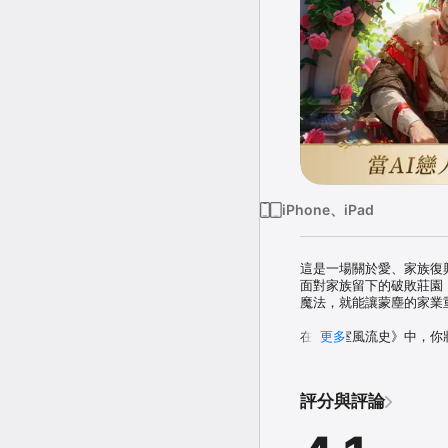
iPhone、iPad
這是一場關於愛、家族復
面對家族留下的破敗莊園
魔法，就能讓蒙塵的家業重
在《王室風流史》中，你
更多
玩。更重要的是，隨著家
的智慧萌寵。從甜蜜私語
評分與評論
【遊戲特色】

◆ 輕鬆二合，重塑奢華莊
拒絕燒腦，只需滑動指尖