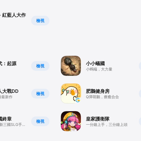
- 紅藍人大作
檢視
代：起源
小小蟻國
檢視
小螞蟻，大力量
人大戰DD
肥鵝健身房
檢視
游最新作
Q彈萌鵝，療癒合合
國終章
皇家護衛隊
檢視
新三國SLG手
一分鐘上手，三分鐘上頭