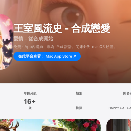
王室風流史 - 合成戀愛
愛情，從合成開始
免費 · App內購買 · 專為 iPad 設計。尚未針對 macOS 驗證。
在此平台查看：
Mac App Store
年齡分級
類別
開發
16+
歲
模擬
HAPPY CAT GA
LIMIT