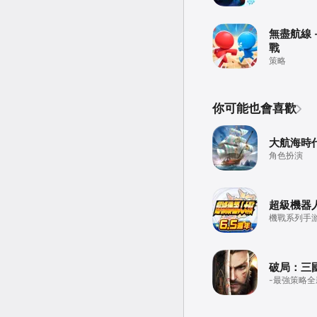
無盡航線 
戰
策略
你可能也會喜歡
大航海時
角色扮演
超級機器
機戰系列手
破局：三
-最強策略全
遊-