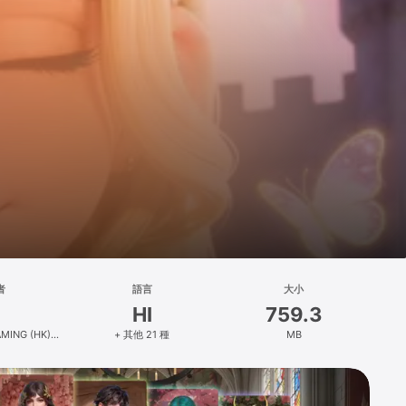
者
語言
大小
HI
759.3
MING (HK)
+ 其他 21 種
MB
ED