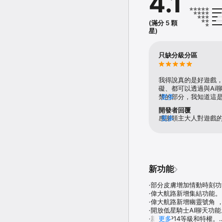
4.1
看著破舊的房間在手中變
◆ 擬真AI，沉浸式戀愛體
(滿分 5 顆
告別冷冰冰的紙片人！遊
星)
還是深夜的私密聊天，他
實的親密關係。

只缺分級分區
◆ 靈動萌寵，會聊天的貼
莊園生活怎能少了毛茸茸
暢的對話交流。精心餵養
我得說真的是好遊戲
礙、都可以透過與Ai
◆ 浪漫邂逅，攻略心動後
禁的部分，我知道這
更多
隨著莊園逐漸恢復往日榮
被外界看到的一面得
開發者回覆
——從守護你的騎士到神
不傷害他人、不犯法
感謝領主大人對遊戲的
更多
的龐大後宮。

打壓對於性教育、兩
遊戲有任何建議或意
且行為惡劣，所以建
理：https://www.face
◆ 繽紛玩法，享受愜意生
域之類的，至少這是
在莊園的每一天都充滿驚
盡情繼續探索遊戲。
悅；體驗趣味十足的貓球
壓小遊戲隨心切換，讓你
新功能
◆ 定製形象，展現迷人風
·部分皮膚增加情動時刻功
利用強大AI技術，只需
·偉大航路新增集結功能。

舞，還是帶愛寵漫步，你
·偉大航路新增幽靈號角 
舊的時代已經結束，愛與
·開放低星騎士AI聊天功能
·新增VIP14等級和特權。

更多