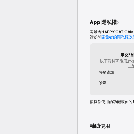
現在就下載《王室風流史
·修復其他已知問題。
App 隱私權
開發者
HAPPY CAT GAMI
請參閱
開發者的隱私權政
用來追
以下資料可能用於在
上
聯絡資訊
診斷
依據你使用的功能或你的
輔助使用