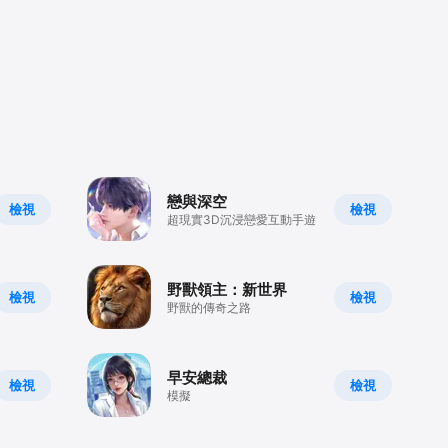
戀與深空
檢視
檢視
超現實3D沉浸戀愛互動手遊
野獸領主：新世界
檢視
檢視
野獸的傳奇之路
早安總裁
檢視
檢視
模擬