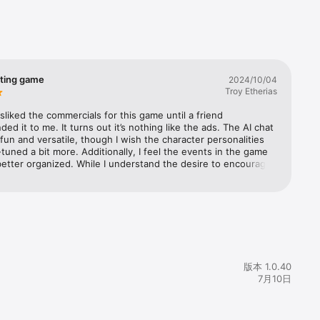
的溫情問候，
感受宛如真
sting game
2024/10/04
Troy Etherias
能與你進行流
isliked the commercials for this game until a friend 
d it to me. It turns out it’s nothing like the ads. The AI chat 
 fun and versatile, though I wish the character personalities 
異的異性
tuned a bit more. Additionally, I feel the events in the game 
立令人艷羨
etter organized. While I understand the desire to encourage 
 purchase packs, it would be nicer to do so more subtly 
n overwhelming us with multiple similar events in quick 
 and then shoving the packs in our faces.  It’s not a perfect 
受豐收的喜
it’s definitely a fun one to play!
腦。多種解
版本 1.0.40
是與戀人共
7月10日