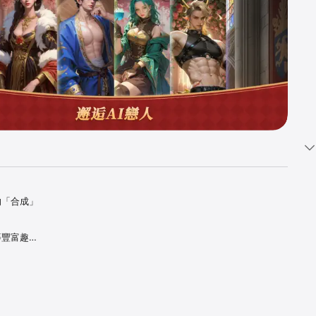
的「合成」
等豐富趣
至飼養會聊天
豪華陳設。