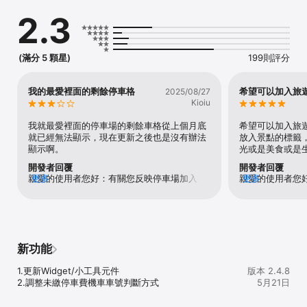
不再碰運氣！

2.3
**無縫通勤：**公車動態、捷運、YouBike與TPASS資訊全掌握。
(滿分 5 顆星)
199則評分
我的最愛裡面的剩餘停車格
希望可以加入旅
2025/08/27
Kioiu
我就最愛裡面的停車場的剩餘車格從上個月底
希望可以加入旅
就已經無法顯示，現在更新之後也是沒有辦法
放入景點的標籤
顯示啊。
光或是美食或是
開發者回覆
開發者回覆
親愛的使用者您好：有關您反映停車場加入我
更多
親愛的使用者您
更多
的最愛後，剩餘格位無法顯示一事，本局已於
網APP加入旅遊
114年8月29日修復完成，後續持續觀察APP我
APP主要解決您
的最愛顯示內容。造成您的不便，敬請見諒，
車動態、即時路
非常感謝您關心本市交通，敬祝平安順心。
共自行車站等多
加之功能，歡迎下
新功能
該APP提供最完
住宿、自行車道
1.更新Widget/小工具元件

版本 2.4.8
您的意見回饋，
2.調整未繳停車費機車車號判斷方式
5月21日