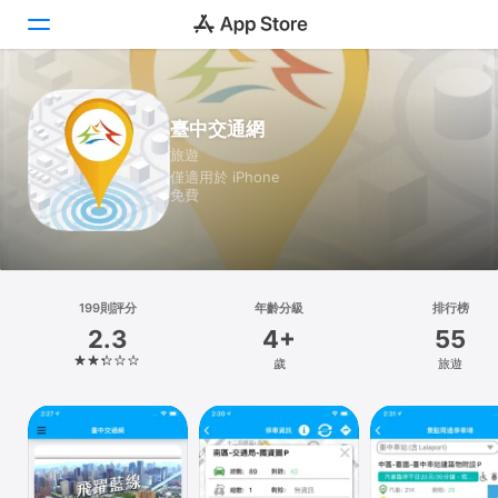
Today
臺中交通網
旅遊
遊戲
僅適用於 iPhone
免費
App
Arcade
搜尋
199則評分
年齡分級
排行榜
2.3
4+
55
平台
歲
旅遊
iPhone
iPad
Mac
Vision