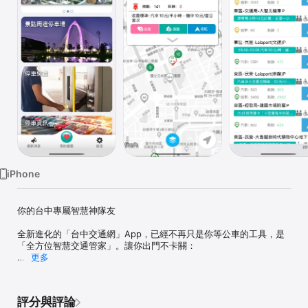
Watch
TV
iPhone
你的台中專屬智慧神隊友

全新進化的「台中交通網」App，已經不再只是你等公車的工具，是
「全方位智慧交通管家」。讓你出門不卡關：

更多
**路況鏡頭君：**即時影像一把抓！出門先看高快速道路與重要路口
實況，決定最佳路徑。

評分與評論
**智慧停車：**秒查路邊及停車場即時車位，一鍵快速導航，找車位